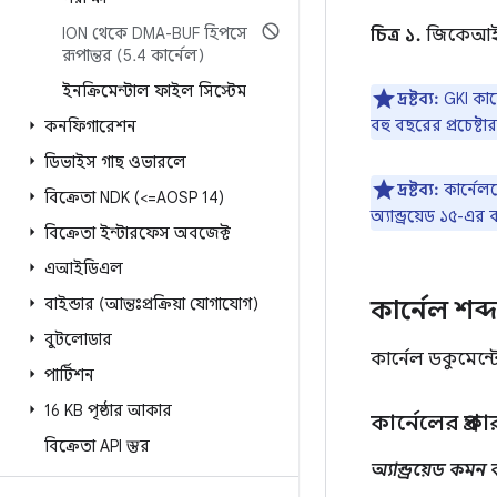
ION থেকে DMA-BUF হিপসে
চিত্র ১.
জিকেআই ক
রূপান্তর (5
.
4 কার্নেল)
ইনক্রিমেন্টাল ফাইল সিস্টেম
দ্রষ্টব্য:
GKI কার
বহু বছরের প্রচেষ্ট
কনফিগারেশন
ডিভাইস গাছ ওভারলে
দ্রষ্টব্য:
কার্নেল
বিক্রেতা NDK (<=AOSP 14)
অ্যান্ড্রয়েড ১৫-এর
বিক্রেতা ইন্টারফেস অবজেক্ট
এআইডিএল
বাইন্ডার (আন্তঃপ্রক্রিয়া যোগাযোগ)
কার্নেল শব
বুটলোডার
কার্নেল ডকুমেন্
পার্টিশন
16 KB পৃষ্ঠার আকার
কার্নেলের প্র
বিক্রেতা API স্তর
অ্যান্ড্রয়েড কম