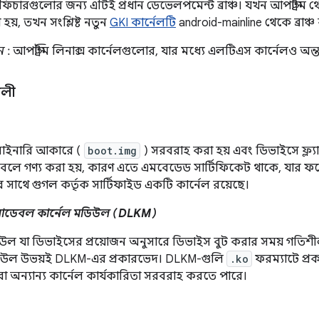
়েড ফিচারগুলোর জন্য এটিই প্রধান ডেভেলপমেন্ট ব্রাঞ্চ। যখন আপস্ট্রি
হয়, তখন সংশ্লিষ্ট নতুন
GKI কার্নেলটি
android-mainline থেকে ব্রাঞ্চ
ন
: আপস্ট্রিম লিনাক্স কার্নেলগুলোর, যার মধ্যে এলটিএস কার্নেলও অন্তর্ভু
বলী
 বাইনারি আকারে (
boot.img
) সরবরাহ করা হয় এবং ডিভাইসে ফ্ল্
ড বলে গণ্য করা হয়, কারণ এতে এমবেডেড সার্টিফিকেট থাকে, যার 
সাথে গুগল কর্তৃক সার্টিফাইড একটি কার্নেল রয়েছে।
 লোডেবল কার্নেল মডিউল (DLKM)
ল যা ডিভাইসের প্রয়োজন অনুসারে ডিভাইস বুট করার সময় গতিশী
ডিউল উভয়ই DLKM-এর প্রকারভেদ। DLKM-গুলি
.ko
ফরম্যাটে প্রক
া অন্যান্য কার্নেল কার্যকারিতা সরবরাহ করতে পারে।