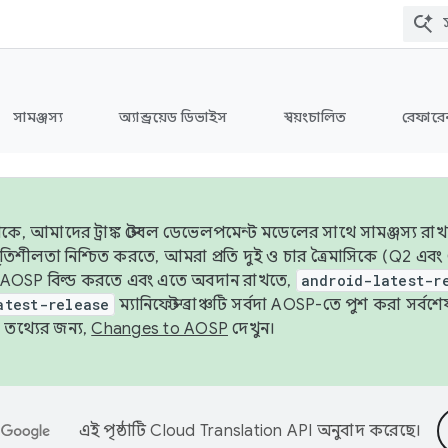
সামঞ্জস্য
অ্যান্ড্রয়েড ডিভাইস
স্বয়ংচালিত
রেফারেন
ে, আমাদের ট্রাঙ্ক স্টেবল ডেভেলপমেন্ট মডেলের সাথে সামঞ্জস্য রাখ
র স্থিতিশীলতা নিশ্চিত করতে, আমরা প্রতি দুই ও চার ত্রৈমাসিকে (Q2
 AOSP বিল্ড করতে এবং এতে অবদান রাখতে,
android-latest-r
atest-release
ম্যানিফেস্ট ব্রাঞ্চটি সর্বদা AOSP-তে পুশ করা সর্ব
তথ্যের জন্য,
Changes to AOSP
দেখুন।
এই পৃষ্ঠাটি
Cloud Translation API
অনুবাদ করেছে।