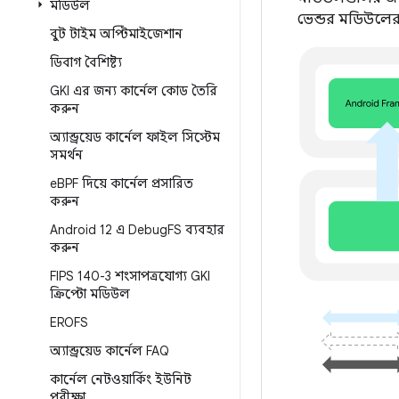
মডিউল
ভেন্ডর মডিউলের 
বুট টাইম অপ্টিমাইজেশান
ডিবাগ বৈশিষ্ট্য
GKI এর জন্য কার্নেল কোড তৈরি
করুন
অ্যান্ড্রয়েড কার্নেল ফাইল সিস্টেম
সমর্থন
e
BPF দিয়ে কার্নেল প্রসারিত
করুন
Android 12 এ Debug
FS ব্যবহার
করুন
FIPS 140-3 শংসাপত্রযোগ্য GKI
ক্রিপ্টো মডিউল
EROFS
অ্যান্ড্রয়েড কার্নেল FAQ
কার্নেল নেটওয়ার্কিং ইউনিট
পরীক্ষা