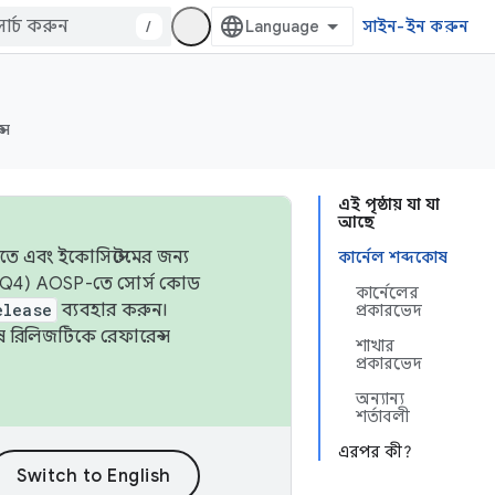
/
সাইন-ইন করুন
্স
এই পৃষ্ঠায় যা যা
আছে
তে এবং ইকোসিস্টেমের জন্য
কার্নেল শব্দকোষ
 এবং Q4) AOSP-তে সোর্স কোড
কার্নেলের
elease
ব্যবহার করুন।
প্রকারভেদ
শেষ রিলিজটিকে রেফারেন্স
শাখার
প্রকারভেদ
অন্যান্য
শর্তাবলী
এরপর কী?