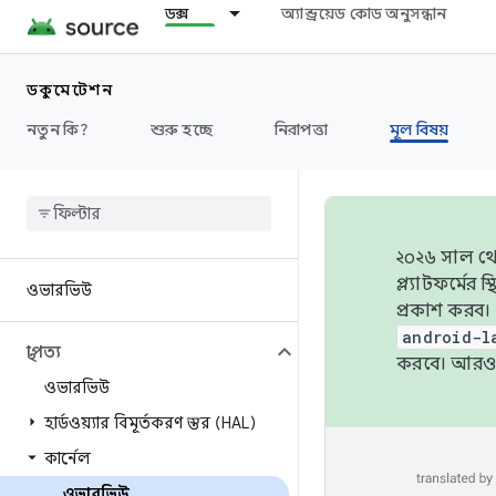
ডক্স
অ্যান্ড্রয়েড কোড অনুসন্ধান
ডকুমেন্টেশন
নতুন কি?
শুরু হচ্ছে
নিরাপত্তা
মূল বিষয়
২০২৬ সাল থেক
প্ল্যাটফর্মে
ওভারভিউ
প্রকাশ করব।
android-l
স্থাপত্য
করবে। আরও 
ওভারভিউ
হার্ডওয়্যার বিমূর্তকরণ স্তর (HAL)
কার্নেল
ওভারভিউ