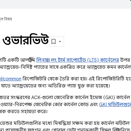
ূল বিষয়
ল ওভারভিউ
নেলটি একটি আপস্ট্রিম
লিনাক্স লং টার্ম সাপোর্টেড (LTS) কার্নেলের
উপর ভ
ান্ড্রয়েড-নির্দিষ্ট প্যাচের সাথে একত্রিত করে
অ্যান্ড্রয়েড কমন কার্ন
el/common
রিপোজিটরি থেকে তৈরি করা হয়। এই রিপোজিটরিটি হলো আ
াতে অ্যান্ড্রয়েডের জন্য অতিরিক্ত প্যাচ যুক্ত করা হয়েছে।
চ্চতর সংস্করণের ACK-গুলো জেনেরিক কার্নেল ইমেজ (GKI) কার্নে
ডওয়্যার-নিরপেক্ষ
জেনেরিক কোর কার্নেল
কোড এবং
GKI মডিউলগু
থক করতে সহায়তা করে।
ভেন্ডর মডিউলগুলির মধ্যে মিথস্ক্রিয়া সক্ষম করা হয়
কার্নেল মডিউল 
প্রয়োজনীয় ফাংশন এবং গ্লোবাল ডেটা শনাক্তকারী সিম্বল লিস্ট নিয়ে