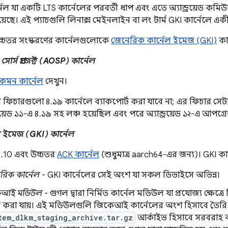
েল যা একটি LTS কার্নেলের পরবর্তী ধাপ এবং এতে অ্যান্ড্রয়েড কমিউনিট
ত রয়েছে। এই প্যাচগুলি লিনাক্স মেইনলাইন বা লং টার্ম GKI কার্নেলে এ
চ্চতর সংস্করণের কার্নেলগুলোকে
জেনেরিক কার্নেল ইমেজ (GKI)
কার
 সোর্স প্রজেক্ট (AOSP) কার্নেল
েড কমন কার্নেল
দেখুন।
২-এর ফিচারগুলো ৪.১৯ কার্নেলে ব্যাকপোর্ট করা যাবে না; এর ফিচার
ড্রয়েড ১১-এ ৪.১৯ সহ লঞ্চ হয়েছিল এবং পরে অ্যান্ড্রয়েড ১২-এ আপগ্
ল ইমেজ (GKI) কার্নেল
.10 এবং উচ্চতর
ACK কার্নেল
(শুধুমাত্র aarch64-এর জন্য)। GKI কা
রিক কার্নেল
- GKI কার্নেলের সেই অংশ যা সকল ডিভাইসে অভিন্ন।
েআই মডিউল
- গুগল দ্বারা নির্মিত কার্নেল মডিউল যা প্রযোজ্য ক্ষে
করা যায়। এই মডিউলগুলি জিকেআই কার্নেলের অংশ হিসাবে তৈর
tem_dlkm_staging_archive.tar.gz
আর্কাইভ হিসাবে সরবরাহ