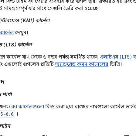
নেল বিল্ড টাইম কী পেয়ার ব্যবহার করে গুগল দ্বারা স্বাক্ষরিত হয় এব
ই সামঞ্জস্যপূর্ণ যার সাথে সেগুলি তৈরি করা হয়েছে।
ন্টারফেস (KMI) কার্নেল
ার্নেল
দেখুন।
থিত (LTS) কার্নেল
্স কার্নেল যা ২ থেকে ৬ বছর পর্যন্ত সমর্থিত থাকে।
এলটিএস (LTS) ক
বং এগুলোই গুগলের প্রতিটি
অ্যান্ড্রয়েড কমন কার্নেলের
ভিত্তি।
েদ
ল শাখা
 জন্য
GKI কার্নেলগুলো
বিল্ড করা হয়। ব্রাঞ্চের নামগুলো কার্নেল ভার্স
15-6.6
।
ইনলাইন