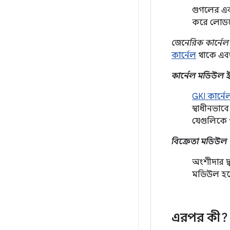
গুগলের একট
করে লোডযো
জেনেরিক কার্নে
কার্নেল
থাকে এবং 
কার্নেল মডিউল 
GKI কার্নে
স্বাধীনভাব
যেগুলিকে প
বিক্রেতা মডিউল
অংশীদার দ্
মডিউল হল
এরপর কী?