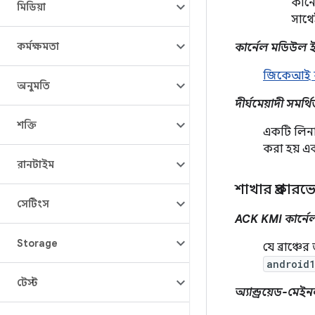
কার্
মিডিয়া
সাথে
কর্মক্ষমতা
কার্নেল মডিউল ই
জিকেআই ক
অনুমতি
দীর্ঘমেয়াদী সমর্
শক্তি
একটি লিনাক
করা হয় এ
রানটাইম
শাখার প্রকারভ
সেটিংস
ACK KMI কার্নে
Storage
যে ব্রাঞ্চের
android
টেস্ট
অ্যান্ড্রয়েড-মে