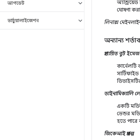
অ্যান্ড্রয
আপডেট
ঘোষণা করা 
ভার্চুয়ালাইজেশন
লিনাক্স মেইনলাই
অন্যান্য শর্তা
প্রত্যয়িত বুট ইমেজ
কার্নেলটি
সার্টিফাই
ডিভাইসটির 
ডাইনামিক্যালি
একটি মডিউ
ভেন্ডর ম
হতে পারে ব
জিকেআই প্রকল্প