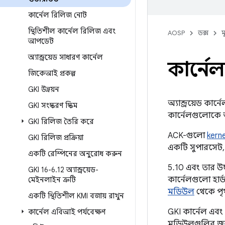
কার্নেল রিলিজ নোট
স্থিতিশীল কার্নেল রিলিজ এবং
AOSP
ডক্স
ম
আপডেট
অ্যান্ড্রয়েড সাধারণ কার্নেল
কার্নে
জিকেআই প্রকল্প
GKI উন্নয়ন
অ্যান্ড্রয়েড কার্
GKI সংস্করণ স্কিম
কার্নেলগুলোকে অ্য
GKI রিলিজ তৈরি করে
ACK-গুলো
kern
GKI রিলিজ প্রক্রিয়া
একটি সুপারসেট, য
একটি রেস্পিনের অনুরোধ করুন
5.10 এবং তার উ
GKI 16-6
.
12 অ্যান্ড্রয়েড-
কার্নেলগুলো হার্
মেইনলাইন ত্রুটি
মডিউল
থেকে পৃ
একটি স্থিতিশীল KMI বজায় রাখুন
GKI কার্নেল এবং 
কার্নেল এবিআই পর্যবেক্ষণ
মডিউলগুলির জন্য 