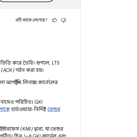
এটি কাজে লেগেছে?
িত্তি করে তৈরি। গুগলে, LTS
েল (ACK)
গঠন করা হয়।
পস্ট্রিম লিনাক্স কার্নেলের
ল নামেও পরিচিত। GKI
লোকে
হার্ডওয়্যার-নির্দিষ্ট
ভেন্ডর
ইন্টারফেস (KMI)
দ্বারা, যা ভেন্ডর
 গঠিত। চিত্র ১-এ GKI কার্নেল এবং