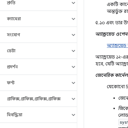
শ্রুতি
একটি কার্ন
অন্তর্ভুক্
ক্যামেরা
৫.১০ এবং তার উ
অ্যান্ড্রয়েড ওপেন
সংযোগ
অ্যান্ড্রয়
ডেটা
অ্যান্ড্রয়েড ১
হবে, যেটি অ্যান্
প্রদর্শন
জেনেরিক কার্নে
ফন্ট
যেকোনো 5
জেনে
গ্রাফিক্স
,
গ্রাফিক্স
,
গ্রাফিক্স
,
গ্রাফিক্স
জিক
মিথস্ক্রিয়া
লোড 
sys