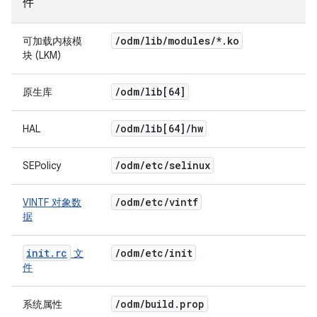
件
/
odm
/
lib
/
modules
/
*
.
ko
可加载内核模
块 (LKM)
/
odm
/
lib[64]
原生库
/
odm
/
lib[64]
/
hw
HAL
/
odm
/
etc
/
selinux
SEPolicy
/
odm
/
etc
/
vintf
VINTF 对象数
据
init.rc
/
odm
/
etc
/
init
文
件
/
odm
/
build
.
prop
系统属性