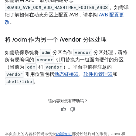
如需启用 AVB，请添加构建标志
BOARD_AVB_ODM_ADD_HASHTREE_FOOTER_ARGS
。如需详
细了解如何在动态分区上配置 AVB，请参阅
AVB 配置更
改
。
将
/
odm 作为另一个
/
vendor 分区处理
如需确保系统将
odm
分区当作
vendor
分区处理，请将
所有硬编码的
vendor
引用替换为一组面向硬件的分区
（当前为
odm
和
vendor
）。平台中值得注意的
vendor
引用位置包括
动态链接器
、
软件包管理器
和
shell/libc
。
该内容对您有帮助吗？
本页面上的内容和代码示例受
内容许可
部分所述许可的限制。Java 和