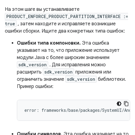
На этом шаге вы устанавливаете
PRODUCT_ENFORCE_PRODUCT_PARTITION_INTERFACE :=
true
, затем находите и исправляете возникшие
ошибки сборки. Ищите два конкретных типа ошибок:
Ошибки типа компоновки.
Эта ошибка
указывает на то, что приложение использует
модули Java с более широким значением
sdk_version
. Для исправления можно
расширить
sdk_version
приложения или
ограничить значение
sdk_version
библиотеки.
Пример ошибки:
error
:
frameworks
/
base
/
packages
/
SystemUI
/
Andr
Ошибки символов.
Эта ошибка указывает на то,