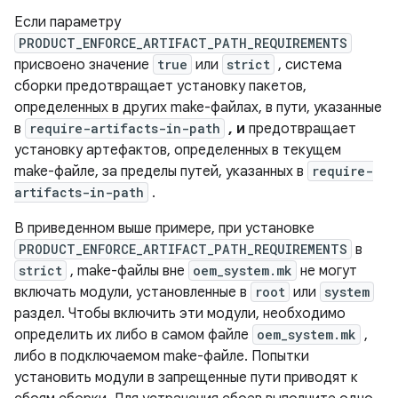
Если параметру
PRODUCT_ENFORCE_ARTIFACT_PATH_REQUIREMENTS
присвоено значение
true
или
strict
, система
сборки предотвращает установку пакетов,
определенных в других make-файлах, в пути, указанные
в
require-artifacts-in-path
, и
предотвращает
установку артефактов, определенных в текущем
make-файле, за пределы путей, указанных в
require-
artifacts-in-path
.
В приведенном выше примере, при установке
PRODUCT_ENFORCE_ARTIFACT_PATH_REQUIREMENTS
в
strict
, make-файлы вне
oem_system.mk
не могут
включать модули, установленные в
root
или
system
раздел. Чтобы включить эти модули, необходимо
определить их либо в самом файле
oem_system.mk
,
либо в подключаемом make-файле. Попытки
установить модули в запрещенные пути приводят к