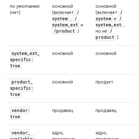
по умолчанию
основной
основной
/
/
(нет)
(включает
(включает
system
/
system
/
,
и
system
_
ext
system
_
ext
и
,
/
product
/
)
но не
product
)
system
_
ext
_
основной
основной
specific:
true
product
_
основной
продукт
specific:
true
vendor:
продавец
продавец
true
vendor
_
ядро,
ядро,
available: