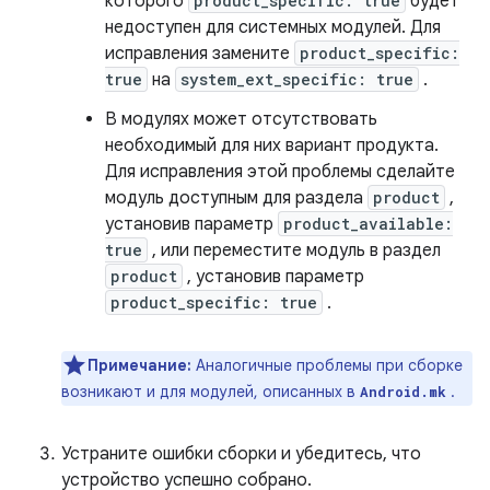
которого
product_specific: true
будет
недоступен для системных модулей. Для
исправления замените
product_specific:
true
на
system_ext_specific: true
.
В модулях может отсутствовать
необходимый для них вариант продукта.
Для исправления этой проблемы сделайте
модуль доступным для раздела
product
,
установив параметр
product_available:
true
, или переместите модуль в раздел
product
, установив параметр
product_specific: true
.
Примечание:
Аналогичные проблемы при сборке
возникают и для модулей, описанных в
.
Android.mk
Устраните ошибки сборки и убедитесь, что
устройство успешно собрано.