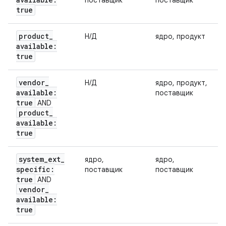
поставщик
поставщик
true
product
_
Н/Д
ядро, продукт
available:
true
vendor
_
Н/Д
ядро, продукт,
available:
поставщик
true
AND
product
_
available:
true
system
_
ext
_
ядро,
ядро,
specific:
поставщик
поставщик
true
AND
vendor
_
available:
true