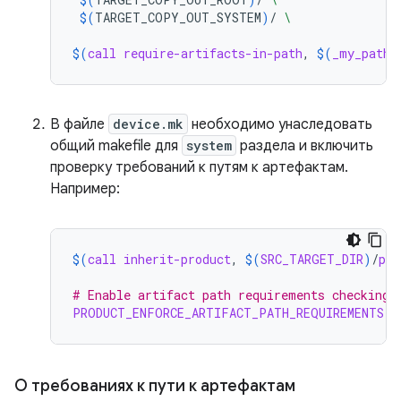
$(
TARGET_COPY_OUT_SYSTEM
)
/
\
$(
call
require-artifacts-in-path
, 
$(
_my_paths
В файле
device.mk
необходимо унаследовать
общий makefile для
system
раздела и включить
проверку требований к путям к артефактам.
Например:
$(
call
inherit-product
, 
$(
SRC_TARGET_DIR
)
/
pro
# Enable artifact path requirements checking
PRODUCT_ENFORCE_ARTIFACT_PATH_REQUIREMENTS
:
О требованиях к пути к артефактам