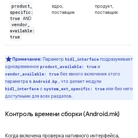
product
_
ядро,
продукт,
specific:
поставщик
поставщик
true
AND
vendor
_
available:
true
Примечание:
Параметр
подразумевает
hidl_interface
одновременное
и
product_available: true
без явного включения этого
vendor_available: true
параметра в
, что делает модули
Android.bp
с
или без него
hidl_interface
system_ext_specific: true
доступными для всех разделов.
Контроль времени сборки (Android
.
mk)
Когда включена проверка нативного интерфейса,