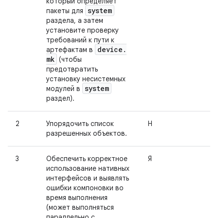
который определяет
system
пакеты для
раздела, а затем
установите проверку
требований к пути к
device
.
артефактам в
mk
(чтобы
предотвратить
установку несистемных
system
модулей в
раздел).
2
Упорядочить список
Н
разрешенных объектов.
3
Обеспечить корректное
Я
использование нативных
интерфейсов и выявлять
ошибки компоновки во
время выполнения
(может выполняться
параллельно с