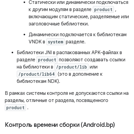
Статически или динамически подключаться
к другим модулям в разделе
product
,
включающим статические, разделяемые или
заголовочные библиотеки.
Динамически подключается к библиотекам
VNDK в
system
разделе.
Библиотеки JNI в распакованных APK-файлах в
разделе
product
позволяют создавать ссылки
на библиотеки в
/product/lib
или
/product/lib64
(это в дополнение к
библиотекам NDK).
В рамках системы контроля не допускаются ссылки на
разделы, отличные от раздела, посвященного
product
.
Контроль времени сборки (Android
.
bp)