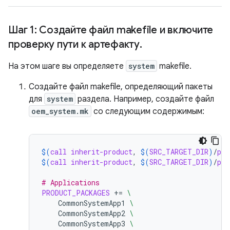
Шаг 1: Создайте файл makefile и включите
проверку пути к артефакту
.
На этом шаге вы определяете
system
makefile.
Создайте файл makefile, определяющий пакеты
для
system
раздела. Например, создайте файл
oem_system.mk
со следующим содержимым:
$(
call
inherit-product
, 
$(
SRC_TARGET_DIR
)
/
pro
$(
call
inherit-product
, 
$(
SRC_TARGET_DIR
)
/
pro
# Applications
PRODUCT_PACKAGES
+=
\
CommonSystemApp1
\
CommonSystemApp2
\
CommonSystemApp3
\