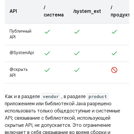
/
/
API
/system_ext
система
продукт
Публичный
API
@SystemApi
@скрыть
API
Как и в разделе
vendor
, в разделе
product
приложением или библиотекой Java разрешено
использовать только общедоступные и системные
API; связывание с библиотекой, использующей
скрытые API, не допускается. Это ограничение
включает в себя связывание во время сборки и