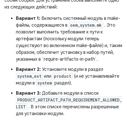
сбоям сборки. Для устранения сбоев выполните одно
из следующих действий:
Вариант 1:
Включить системный модуль в make-
файлы, содержащиеся в
oem_system.mk
. Это
позволит выполнить требование к пути к
артефактам (поскольку модули теперь
существуют во включенном make-файле) и, таким
образом, обеспечит установку в набор путей,
указанных в `require-artifacts-in-path`.
Вариант 2:
Установите модули в раздел
system_ext
или
product
(и не устанавливайте
модули в
system
раздел).
Вариант 3:
Добавьте модули в список
PRODUCT_ARTIFACT_PATH_REQUIREMENT_ALLOWED_
LIST
. В этом списке перечислены разрешенные
для установки модули.