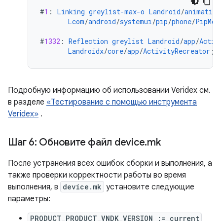
#
1
:
Linking
greylist-max-o
Landroid
/
animation
Lcom
/
android
/
systemui
/
pip
/
phone
/
PipMot
#
1332
:
Reflection
greylist
Landroid
/
app
/
Activ
Landroidx
/
core
/
app
/
ActivityRecreator
;
-
Подробную информацию об использовании Veridex см.
в разделе
«Тестирование с помощью инструмента
Veridex»
.
Шаг 6: Обновите файл device
.
mk
После устранения всех ошибок сборки и выполнения, а
также проверки корректности работы во время
выполнения, в
device.mk
установите следующие
параметры:
PRODUCT_PRODUCT_VNDK_VERSION := current