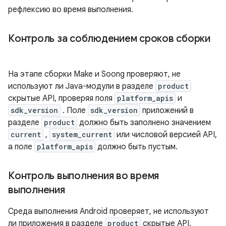
рефлексию во время выполнения.
Контроль за соблюдением сроков сборки
На этапе сборки Make и Soong проверяют, не
используют ли Java-модули в разделе
product
скрытые API, проверяя поля
platform_apis
и
sdk_version
. Поле
sdk_version
приложений в
разделе
product
должно быть заполнено значением
current
,
system_current
или числовой версией API,
а поле
platform_apis
должно быть пустым.
Контроль выполнения во время
выполнения
Среда выполнения Android проверяет, не используют
ли приложения в разделе
product
скрытые API,