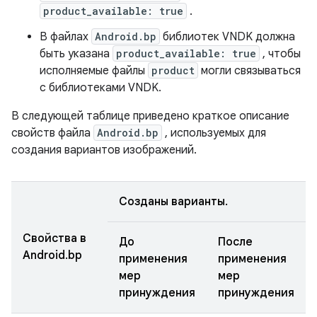
product_available: true
.
В файлах
Android.bp
библиотек VNDK должна
быть указана
product_available: true
, чтобы
исполняемые файлы
product
могли связываться
с библиотеками VNDK.
В следующей таблице приведено краткое описание
свойств файла
Android.bp
, используемых для
создания вариантов изображений.
Созданы варианты.
Свойства в
До
После
Android.bp
применения
применения
мер
мер
принуждения
принуждения