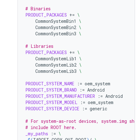
# Binaries
PRODUCT_PACKAGES
+=
\
CommonSystemBin1
\
CommonSystemBin2
\
CommonSystemBin3
\
# Libraries
PRODUCT_PACKAGES
+=
\
CommonSystemLib1
\
CommonSystemLib2
\
CommonSystemLib3
\
PRODUCT_SYSTEM_NAME
:=
PRODUCT_SYSTEM_BRAND
:=
PRODUCT_SYSTEM_MANUFACTURER
:=
PRODUCT_SYSTEM_MODEL
:=
PRODUCT_SYSTEM_DEVICE
:=
generic

# For system-as-root devices, system.img shou
# include ROOT here.
_my_paths
:=
\
$(
TARGET_COPY_OUT_ROOT
)
/
\