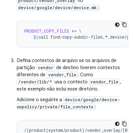
product/vendor_overlay
no
device/google/device/device.mk
:
PRODUCT_COPY_FILES
+=
\
$(
call
find-copy-subdir-files,*,device/go
Defina contextos de arquivo se os arquivos de
partição
vendor
de destino tiverem contextos
diferentes de
vendor_file
. Como
/vendor/lib/*
usa o contexto
vendor_file
,
este exemplo não inclui esse diretório.
Adicione o seguinte a
device/google/device-
sepolicy/private/file_contexts
:
/(product|system/product)/vendor_overlay/[0-9