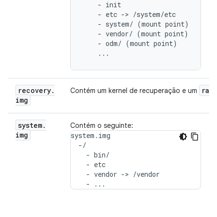
    - init

    - etc -> /system/etc

    - system/ (mount point)

    - vendor/ (mount point)

    - odm/ (mount point)

    ...
recovery
.
ram
Contém um kernel de recuperação e um
img
system
.
Contém o seguinte:
img
system.img

  -/

    - bin/

    - etc

    - vendor -> /vendor

    - ...