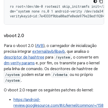
ro root=/dev/dm-0 rootwait skip_initramfs init=/ini
dm="system none ro,0 1 android-verity /dev/sda34"

veritykeyid=id:7e4333f9bba00adfe0ede979e28ed192049
vboot 2
.
0
Para o vboot 2.0 (
AVB
), o carregador de inicialização
precisa integrar
external/avb/libavb
, que analisa o
descriptor de hashtree
para
/system
, o converte em
dm-verity params
e, por fim, os transmite para o kernel
pela linha de comando. Os descritores de hashtree de
/system
podem estar em
/vbmeta
ou no próprio
/system
.
O vboot 2.0 requer os seguintes patches do kernel:
https://android-
review.googlesource.com/#/c/kernel/common/+/158