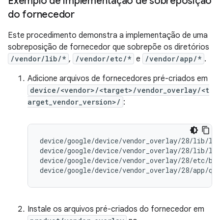
Exemplo de implementação de sobreposição
do fornecedor
Este procedimento demonstra a implementação de uma
sobreposição de fornecedor que sobrepõe os diretórios
/vendor/lib/*
,
/vendor/etc/*
e
/vendor/app/*
.
Adicione arquivos de fornecedores pré-criados em
device/<vendor>/<target>/vendor_overlay/<t
arget_vendor_version>/
:
device/google/device/vendor_overlay/28/lib/li
device/google/device/vendor_overlay/28/lib/li
device/google/device/vendor_overlay/28/etc/ba
device/google/device/vendor_overlay/28/app/qu
Instale os arquivos pré-criados do fornecedor em