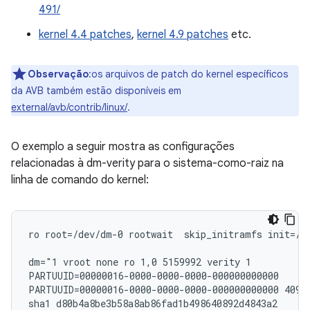
491/
kernel 4.4 patches
,
kernel 4.9 patches
etc.
Observação
:os arquivos de patch do kernel específicos
da AVB também estão disponíveis em
external/avb/contrib/linux/
.
O exemplo a seguir mostra as configurações
relacionadas à dm-verity para o sistema-como-raiz na
linha de comando do kernel:
ro root=/dev/dm-0 rootwait  skip_initramfs init=/in
dm="1 vroot none ro 1,0 5159992 verity 1

PARTUUID=00000016-0000-0000-0000-000000000000

PARTUUID=00000016-0000-0000-0000-000000000000 4096 
sha1 d80b4a8be3b58a8ab86fad1b498640892d4843a2
