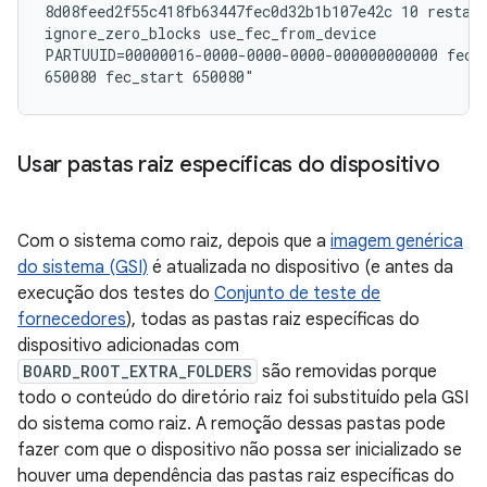
8d08feed2f55c418fb63447fec0d32b1b107e42c 10 restart
ignore_zero_blocks use_fec_from_device

PARTUUID=00000016-0000-0000-0000-000000000000 fec_r
650080 fec_start 650080"
Usar pastas raiz específicas do dispositivo
Com o sistema como raiz, depois que a
imagem genérica
do sistema (GSI)
é atualizada no dispositivo (e antes da
execução dos testes do
Conjunto de teste de
fornecedores
), todas as pastas raiz específicas do
dispositivo adicionadas com
BOARD_ROOT_EXTRA_FOLDERS
são removidas porque
todo o conteúdo do diretório raiz foi substituído pela GSI
do sistema como raiz. A remoção dessas pastas pode
fazer com que o dispositivo não possa ser inicializado se
houver uma dependência das pastas raiz específicas do