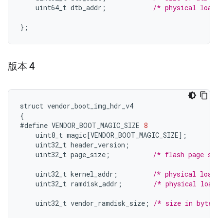
uint64_t
dtb_addr
;
/* physical load
}
;
版本 4
struct
vendor_boot_img_hdr_v4
{
#define
VENDOR_BOOT_MAGIC_SIZE
8
uint8_t
magic
[
VENDOR_BOOT_MAGIC_SIZE
]
;
uint32_t
header_version
;
uint32_t
page_size
;
/* flash page si
uint32_t
kernel_addr
;
/* physical load
uint32_t
ramdisk_addr
;
/* physical load
uint32_t
vendor_ramdisk_size
;
/* size in bytes