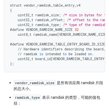
struct
vendor_ramdisk_table_entry_v4
{
uint32_t
ramdisk_size
;
/* size in bytes for th
uint32_t
ramdisk_offset
;
/* offset to the ramd
uint32_t
ramdisk_type
;
/* type of the ramdisk 
#define
VENDOR_RAMDISK_NAME_SIZE
32
uint8_t
ramdisk_name
[
VENDOR_RAMDISK_NAME_SIZE
]
#define
VENDOR_RAMDISK_TABLE_ENTRY_BOARD_ID_SIZE
1
//
Hardware
identifiers
describing
the
board
,
//
ramdisk
is
intended
to
be
loaded
on
.
uint32_t
board_id
[
VENDOR_RAMDISK_TABLE_ENTRY_B
}
;
vendor_ramdisk_size
是所有供应商 ramdisk 片段
的总大小。
ramdisk_type
表示 ramdisk 的类型，可能的值包
括：