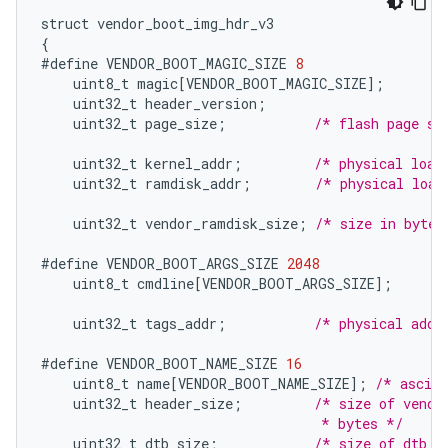
struct
vendor_boot_img_hdr_v3
{
#define
VENDOR_BOOT_MAGIC_SIZE
8
uint8_t
magic
[
VENDOR_BOOT_MAGIC_SIZE
]
;
uint32_t
header_version
;
uint32_t
page_size
;
/* flash page si
uint32_t
kernel_addr
;
/* physical load
uint32_t
ramdisk_addr
;
/* physical load
uint32_t
vendor_ramdisk_size
;
/* size in bytes
#define
VENDOR_BOOT_ARGS_SIZE
2048
uint8_t
cmdline
[
VENDOR_BOOT_ARGS_SIZE
]
;
uint32_t
tags_addr
;
/* physical addr
#define
VENDOR_BOOT_NAME_SIZE
16
uint8_t
name
[
VENDOR_BOOT_NAME_SIZE
]
;
/* ascii
uint32_t
header_size
;
/* size of vendo
                                   * bytes */
uint32_t
dtb_size
;
/* size of dtb i