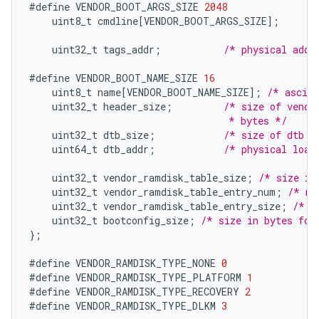
#define
VENDOR_BOOT_ARGS_SIZE
2048
uint8_t
cmdline
[
VENDOR_BOOT_ARGS_SIZE
]
;
uint32_t
tags_addr
;
/* physical addr
#define
VENDOR_BOOT_NAME_SIZE
16
uint8_t
name
[
VENDOR_BOOT_NAME_SIZE
]
;
/* ascii
uint32_t
header_size
;
/* size of vendo
                                   * bytes */
uint32_t
dtb_size
;
/* size of dtb i
uint64_t
dtb_addr
;
/* physical load
uint32_t
vendor_ramdisk_table_size
;
/* size in
uint32_t
vendor_ramdisk_table_entry_num
;
/* nu
uint32_t
vendor_ramdisk_table_entry_size
;
/* s
uint32_t
bootconfig_size
;
/* size in bytes for
}
;
#define
VENDOR_RAMDISK_TYPE_NONE
0
#define
VENDOR_RAMDISK_TYPE_PLATFORM
1
#define
VENDOR_RAMDISK_TYPE_RECOVERY
2
#define
VENDOR_RAMDISK_TYPE_DLKM
3