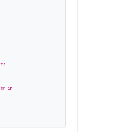
 */
der in