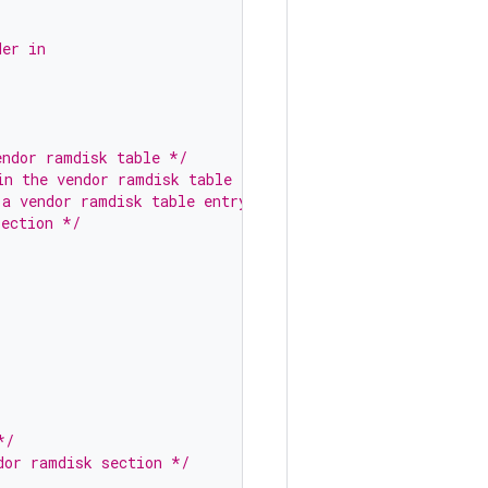
der in
endor ramdisk table */
in the vendor ramdisk table */
 a vendor ramdisk table entry */
section */
*/
dor ramdisk section */