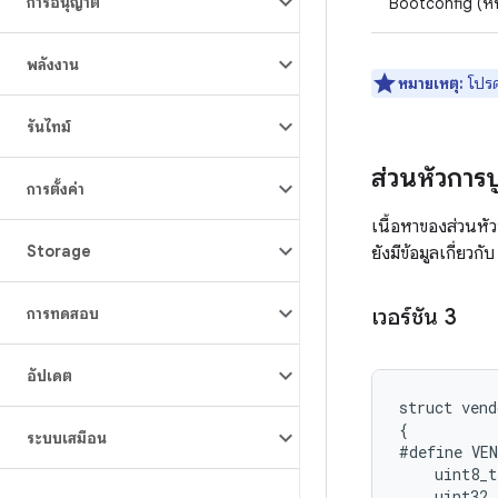
การอนุญาต
Bootconfig (หน้
พลังงาน
หมายเหตุ:
โปรด
รันไทม์
ส่วนหัวการบ
การตั้งค่า
เนื้อหาของส่วนหัว
Storage
ยังมีข้อมูลเกี่ยว
การทดสอบ
เวอร์ชัน 3
อัปเดต
struct
vend
{
ระบบเสมือน
#define
VE
uint8_t
uint32_