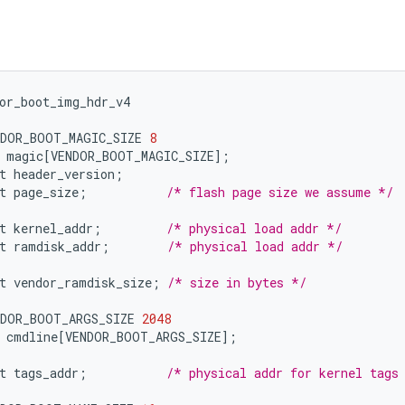
or_boot_img_hdr_v4
NDOR_BOOT_MAGIC_SIZE
8
magic
[
VENDOR_BOOT_MAGIC_SIZE
]
;
t
header_version
;
t
page_size
;
/* flash page size we assume */
t
kernel_addr
;
/* physical load addr */
t
ramdisk_addr
;
/* physical load addr */
t
vendor_ramdisk_size
;
/* size in bytes */
NDOR_BOOT_ARGS_SIZE
2048
cmdline
[
VENDOR_BOOT_ARGS_SIZE
]
;
t
tags_addr
;
/* physical addr for kernel tags