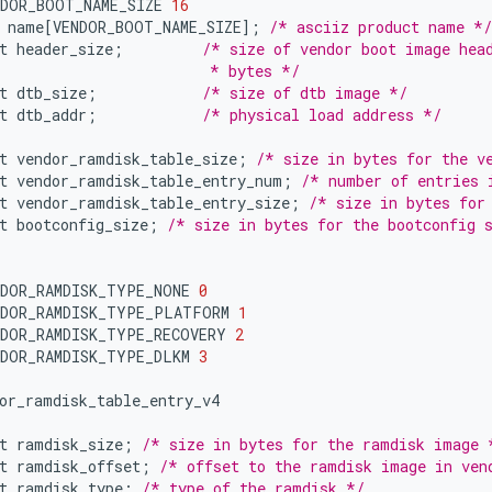
NDOR_BOOT_NAME_SIZE
16
name
[
VENDOR_BOOT_NAME_SIZE
]
;
/* asciiz product name */
t
header_size
;
/* size of vendor boot image hea
                        * bytes */
t
dtb_size
;
/* size of dtb image */
t
dtb_addr
;
/* physical load address */
t
vendor_ramdisk_table_size
;
/* size in bytes for the v
t
vendor_ramdisk_table_entry_num
;
/* number of entries 
t
vendor_ramdisk_table_entry_size
;
/* size in bytes for
t
bootconfig_size
;
/* size in bytes for the bootconfig 
NDOR_RAMDISK_TYPE_NONE
0
NDOR_RAMDISK_TYPE_PLATFORM
1
NDOR_RAMDISK_TYPE_RECOVERY
2
NDOR_RAMDISK_TYPE_DLKM
3
or_ramdisk_table_entry_v4
t
ramdisk_size
;
/* size in bytes for the ramdisk image 
t
ramdisk_offset
;
/* offset to the ramdisk image in ven
t
ramdisk_type
;
/* type of the ramdisk */