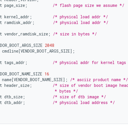
t
page_size
;
/* flash page size we assume */
t
kernel_addr
;
/* physical load addr */
t
ramdisk_addr
;
/* physical load addr */
t
vendor_ramdisk_size
;
/* size in bytes */
NDOR_BOOT_ARGS_SIZE
2048
cmdline
[
VENDOR_BOOT_ARGS_SIZE
]
;
t
tags_addr
;
/* physical addr for kernel tags
NDOR_BOOT_NAME_SIZE
16
name
[
VENDOR_BOOT_NAME_SIZE
]
;
/* asciiz product name */
t
header_size
;
/* size of vendor boot image hea
                        * bytes */
t
dtb_size
;
/* size of dtb image */
t
dtb_addr
;
/* physical load address */