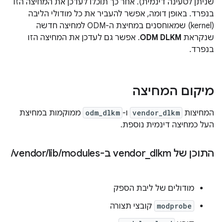
שניתן לטעינה דינמית). אחר כך תוכלו לעדכן את המחיצה הזו
בנפרד. באופן דומה, אפשר להעביר את כל מודולי הליבה
(kernel) שמאוחסנים במחיצת ה-ODM למחיצה חדשה
שנקראת
ODM DLKM
. אפשר גם לעדכן את המחיצה הזו
בנפרד.
מיקום המחיצה
המחיצות
vendor_dlkm
ו-
odm_dlkm
ממוקמות במחיצת
העל כמחיצה דינמית נוספת.
התוכן של vendor
dlkm ב-‎
_
modules
/
lib
/
vendor
/
מודולים של ליבת הספק
modprobe
קובצי תצורה