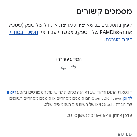
מסמכים קשורים
לעיון במסמכים בנושא יצירת מחיצת אתחול של ספק (שמכילה
את ה-RAMDisk של הספק), אפשר לעבור אל
תמיכה במודול
ליבת מערכת
.
המידע עזר לך?
דוגמאות התוכן והקוד שבדף הזה כפופות לרישיונות המפורטים בקטע
רישיון
לתוכן
.‏ Java ו-OpenJDK הם סימנים מסחריים או סימנים מסחריים רשומים
של חברת Oracle ו/או של השותפים העצמאיים שלה.
עדכון אחרון: 2026-06-18 (שעון UTC).
BUILD