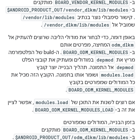
ב-
BOARD_VENDOR_KERNEL_MODULES
מותקנים
ב-
$ANDROID_PRODUCT_OUT/vendor_dlkm/lib/modules
. קישור סימבולי נוצר בנתיב
/vendor/lib/modules
שמוביל אל
/vendor_dlkm/lib/modules
.
באופן דומה, כדי לבחור את מודולי הליבה שרוצים להעתיק אל
odm_dlkm
המחיצה, מפרטים אותם
ב-
BOARD_ODM_KERNEL_MODULES
. ה-build של הפלטפורמה
מריץ את
depmod
במודולים ומעתיק את קובצי הפלט
depmod
אל התמונה. תהליך הבנייה יוצר קובץ
modules.load
ושומר אותו בתמונה. הקובץ הזה מכיל את
כל המודולים שמפורטים בקובץ
.
BOARD_ODM_KERNEL_MODULES
אם רוצים לשנות את התוכן של
modules.load
, אפשר לציין
את זה ב-
BOARD_ODM_KERNEL_MODULES_LOAD
.
בזמן הבנייה, המודולים שמפורטים
ב-
BOARD_ODM_KERNEL_MODULES
מותקנים
ב-
$ANDROID_PRODUCT_OUT/odm_dlkm/lib/modules
.