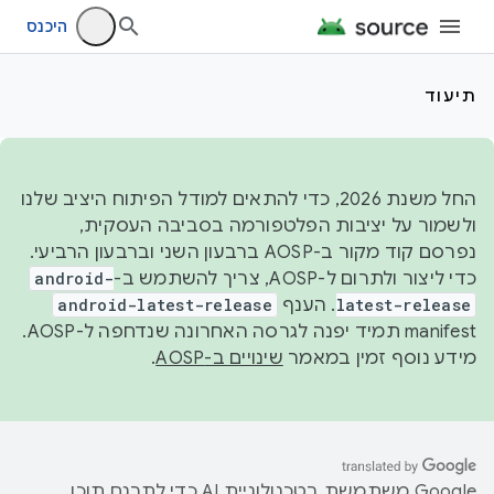
היכנס
תיעוד
החל משנת 2026, כדי להתאים למודל הפיתוח היציב שלנו
ולשמור על יציבות הפלטפורמה בסביבה העסקית,
נפרסם קוד מקור ב-AOSP ברבעון השני וברבעון הרביעי.
כדי ליצור ולתרום ל-AOSP, צריך להשתמש ב-
android-
latest-release
. הענף
android-latest-release
manifest תמיד יפנה לגרסה האחרונה שנדחפה ל-AOSP.
מידע נוסף זמין במאמר
שינויים ב-AOSP
.
‫Google משתמשת בטכנולוגיית AI כדי לתרגם תוכן