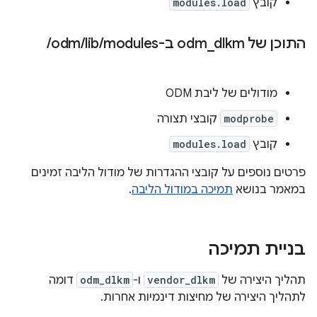
קובץ
modules.load
התוכן של odm
dlkm ב-‎
_
modules
/
lib
/
odm
/
מודולים של ליבת ODM
modprobe
קובצי תצורה
קובץ
modules.load
פרטים נוספים על קובצי ההגדרות של מודול הליבה זמינים
במאמר בנושא
תמיכה במודול הליבה
.
בניית תמיכה
תהליך היצירה של
vendor_dlkm
ו-
odm_dlkm
דומה
לתהליך היצירה של מחיצות דינמיות אחרות.