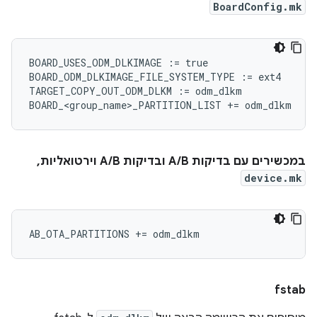
BoardConfig.mk
BOARD_USES_ODM_DLKIMAGE
:=
true
BOARD_ODM_DLKIMAGE_FILE_SYSTEM_TYPE
:=
ext4
TARGET_COPY_OUT_ODM_DLKM
:=
odm_dlkm
BOARD_<group_name>_PARTITION_LIST
+=
odm_dlkm
במכשירים עם בדיקות A/B ובדיקות A/B וירטואליות,
device.mk
fstab