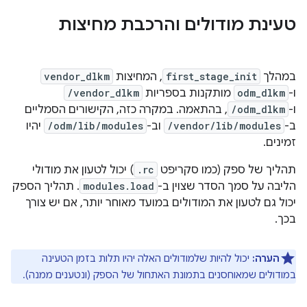
טעינת מודולים והרכבת מחיצות
במהלך
first_stage_init
, המחיצות
vendor_dlkm
ו-
odm_dlkm
מותקנות בספריות
/vendor_dlkm
ו-
/odm_dlkm
, בהתאמה. במקרה כזה, הקישורים הסמליים
ב-
/vendor/lib/modules
וב-
/odm/lib/modules
יהיו
זמינים.
תהליך של ספק (כמו סקריפט
.rc
) יכול לטעון את מודולי
הליבה על סמך הסדר שצוין ב-
modules.load
. תהליך הספק
יכול גם לטעון את המודולים במועד מאוחר יותר, אם יש צורך
בכך.
הערה:
יכול להיות שלמודולים האלה יהיו תלות בזמן הטעינה
במודולים שמאוחסנים בתמונת האתחול של הספק (ונטענים ממנה).