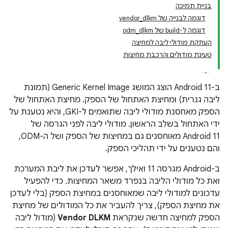
בניית תמיכה
דוגמה לבנייה של vendor_dlkm
דוגמה ל-build של odm_dlkm
העתקת מודולי ליבה למחיצה
טעינת מודולים והרכבת מחיצות
ב-Android 11 הוצג המושג Generic Kernel Image (תמונת
ליבה גנרית) ומחיצת האתחול של הספק. מחיצת האתחול של
הספק מאחסנת מודולי ליבה שתואמים ל-GKI, והיא נטענת על
ידי האתחול בשלב הראשון. מודולי ליבה לפני הגרסה של
Android 11 מאוחסנים גם במחיצות של הספק ושל ה-ODM,
והם נטענים על ידי תהליכי הספק.
ב-Android מגרסה 11 ואילך, אפשר לעדכן את ליבת המערכת
ואת כל מודולי הליבה בנפרד משאר המחיצות. כדי להפעיל
עדכונים למודולי ליבה שמאוחסנים במחיצת הספק (בלי לעדכן
את מחיצת הספק), צריך להעביר את כל המודולים של מחיצת
הספק למחיצה חדשה שנקראת
Vendor DLKM
(מודול ליבה