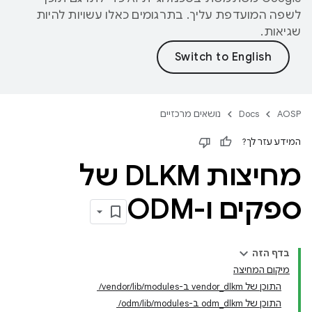
לשפה המועדפת עליך. בתרגומים כאלו עשויות להיות
שגיאות.
AOSP
Docs
נושאים מרכזיים
המידע עזר לך?
מחיצות DLKM של
ספקים ו-ODM
בדף הזה
מיקום המחיצה
התוכן של vendor_dlkm ב-‎ /vendor/lib/modules
התוכן של odm_dlkm ב-‎ /odm/lib/modules