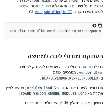
מוסיפים את הרשומה הבאה של
odm_dlkm
ל-fstab.
התראות על שינויים בהתאם למכשיר. לדוגמה, אפשר
להשתמש בפקודה CL
to CF
odm_dlkm
Add
.
העתקת מודולי ליבה למחיצה
כדי לבחור את מודולי הליבה שרוצים להעתיק למחיצה
vendor_dlkm
, מפרטים אותם
ב-
BOARD_VENDOR_KERNEL_MODULES
.
אם רוצים לשנות את התוכן של
modules.load
, אפשר לציין
את זה ב-
BOARD_VENDOR_KERNEL_MODULES_LOAD
.
במשך זמן של תהליך build, המודולים שמפורטים