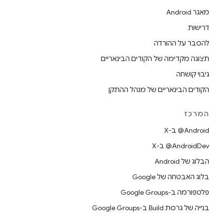
מאגר Android
דרישות
להסבר על ההורדה
תצוגה מקדימה של הקודים הבינאריים
גיבוי קושחה
הקודים הבינאריים של מנהל ההתקן
המרכז
‫‎@Android ב-X
‫‎@AndroidDev ב-X
הבלוג של Android
בלוג האבטחה של Google
פלטפורמה ב-Google Groups
בנייה של גרסת Build ב-Google Groups