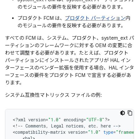
のモジュールの要件を反映する必要があります。
プロダクト FCM は、
プロダクト パーティション
内
のモジュールの要件を反映する必要があります。
すべての FCM は、システム、プロダクト、system_ext パ
ーティションのフレームワークに対する OEM の変更に合
わせて調整する必要があります。たとえば、プロダクト
パーティションにインストールされたアプリが HAL イン
ターフェースのベンダー拡張を使用する場合、HAL インタ
ーフェースの要件をプロダクト FCM で宣言する必要があ
ります。
システム互換性マトリックス ファイルの例:
<
?
xml
version
=
"1.0"
encoding
=
"UTF-8"
?>
<
!
--
Comments
,
Legal
notices
,
etc
.
here
--
>
<
compatibility
-
matrix
version
=
"1.0"
type
=
"framewor
<
hal
>