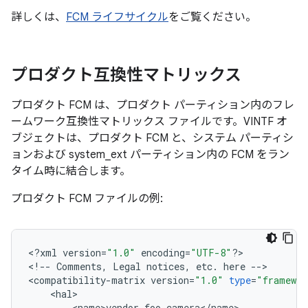
詳しくは、
FCM ライフサイクル
をご覧ください。
プロダクト互換性マトリックス
プロダクト FCM は、プロダクト パーティション内のフレ
ームワーク互換性マトリックス ファイルです。VINTF オ
ブジェクトは、プロダクト FCM と、システム パーティシ
ョンおよび system_ext パーティション内の FCM をラン
タイム時に結合します。
プロダクト FCM ファイルの例:
<
?
xml
version
=
"1.0"
encoding
=
"UTF-8"
?>
<
!
--
Comments
,
Legal
notices
,
etc
.
here
--
>
<
compatibility
-
matrix
version
=
"1.0"
type
=
"framewor
<
hal
>
<
name
>
vendor
.
foo
.
camera
<
/
name
>