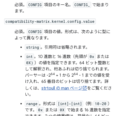
必須。
CONFIG
項目のキー名。
CONFIG_
で始まり
ます。
compatibility-matrix.kernel.config.value
必須。
CONFIG
項目の値。形式は、次のように型に
よって異なります。
string
。引用符は省略されます。
int
。10 進数と 16 進数（先頭が
0x
または
0X)
）の値を指定できます。64 ビット整数と
して解釈され、桁あふれは切り捨てられます。
64
64
パーサーは -2
+ 1 から 2
- 1 までの値を受
け入れ、65 番目のビットは切り捨てます。詳
しくは、
strtoull の man ページ
をご覧くださ
い。
range
。形式は
[int]-[int]
（例:
10-20
）
です。
0x
または
0X
で始まる 16 進数を指定