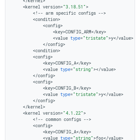
<
/
kernel
>
<
kernel
version
=
"3.18.51"
>
<
!
--
arm
specific
configs
--
>
<
condition
>
<
config
>
<
key
>
CONFIG_ARM
<
/
key
>
<
value
type
=
"tristate"
>
y
<
/
value
>
<
/
config
>
<
condition
>
<
config
>
<
key
>
CONFIG_A
<
/
key
>
<
value
type
=
"string"
>
<
/
value
>
<
/
config
>
<
config
>
<
key
>
CONFIG_B
<
/
key
>
<
value
type
=
"tristate"
>
y
<
/
value
>
<
/
config
>
<
/
kernel
>
<
kernel
version
=
"4.1.22"
>
<
!
--
common
configs
--
>
<
config
>
<
key
>
CONFIG_A
<
/
key
>
<
value
type
=
"string"
>
foo
<
/
value
>