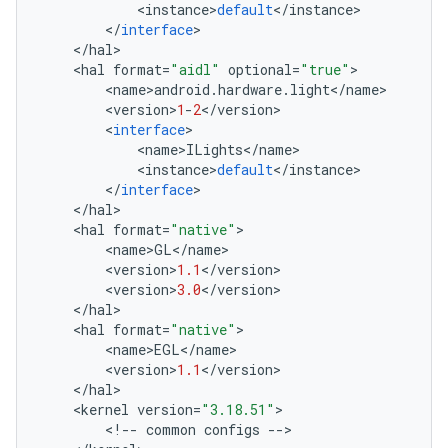
<
instance
>
default
<
/
instance
>
<
/
interface
>
<
/
hal
>
<
hal
format
=
"aidl"
optional
=
"true"
>
<
name
>
android
.
hardware
.
light
<
/
name
>
<
version
>
1
-
2
<
/
version
>
<
interface
>
<
name
>
ILights
<
/
name
>
<
instance
>
default
<
/
instance
>
<
/
interface
>
<
/
hal
>
<
hal
format
=
"native"
>
<
name
>
GL
<
/
name
>
<
version
>
1.1
<
/
version
>
<
version
>
3.0
<
/
version
>
<
/
hal
>
<
hal
format
=
"native"
>
<
name
>
EGL
<
/
name
>
<
version
>
1.1
<
/
version
>
<
/
hal
>
<
kernel
version
=
"3.18.51"
>
<
!
--
common
configs
--
>