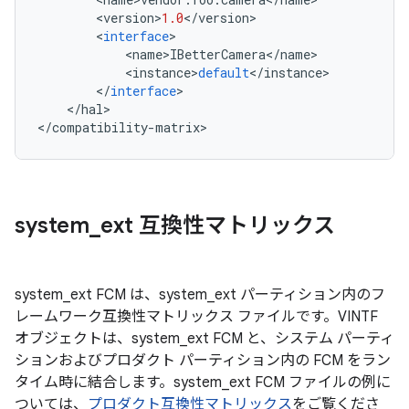
<
version
>
1.0
<
/
version
>
<
interface
>
<
name
>
IBetterCamera
<
/
name
>
<
instance
>
default
<
/
instance
>
<
/
interface
>
<
/
hal
>
<
/
compatibility
-
matrix
>
system
_
ext 互換性マトリックス
system_ext FCM は、system_ext パーティション内のフ
レームワーク互換性マトリックス ファイルです。VINTF
オブジェクトは、system_ext FCM と、システム パーティ
ションおよびプロダクト パーティション内の FCM をラン
タイム時に結合します。system_ext FCM ファイルの例に
ついては、
プロダクト互換性マトリックス
をご覧くださ