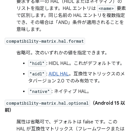
要求する単一の HAL（HIDL またはネイティブ）の
リストを指定します。HAL エントリは
<name>
要素
で区別します。同じ名前の HAL エントリを複数指定
でき、その場合は「AND」条件が適用されることを
意味します。
compatibility-matrix.hal.format
省略可。次のいずれかの値を指定できます。
"hidl"
: HIDL HAL。これがデフォルトです。
"aidl"
:
AIDL HAL
。互換性マトリックスのメ
タバージョン 2.0 でのみ有効です。
"native"
: ネイティブ HAL。
compatibility-matrix.hal.optional
（Android 15 以
前）
属性は省略可で、デフォルトは false です。この
HAL が互換性マトリックス（フレームワークまたは