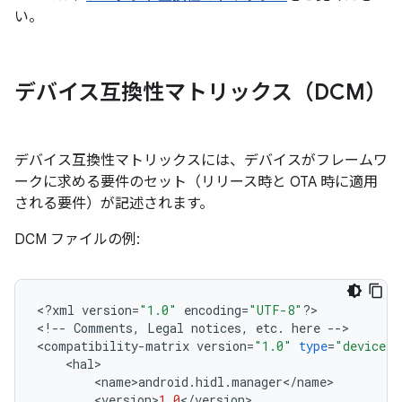
い。
デバイス互換性マトリックス（DCM）
デバイス互換性マトリックスには、デバイスがフレームワ
ークに求める要件のセット（リリース時と OTA 時に適用
される要件）が記述されます。
DCM ファイルの例:
<
?
xml
version
=
"1.0"
encoding
=
"UTF-8"
?>
<
!
--
Comments
,
Legal
notices
,
etc
.
here
--
>
<
compatibility
-
matrix
version
=
"1.0"
type
=
"device"
>
<
hal
>
<
name
>
android
.
hidl
.
manager
<
/
name
>
<
version
>
1.0
<
/
version
>