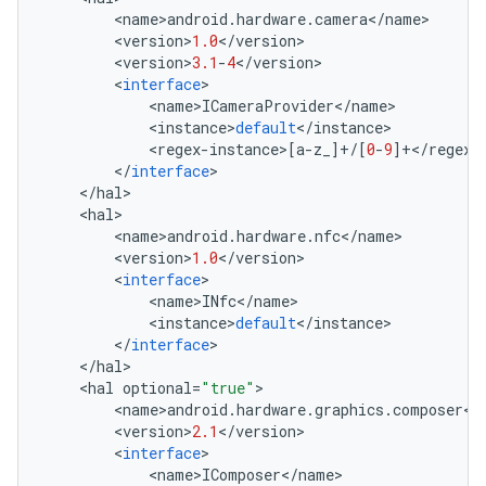
<
name
>
android
.
hardware
.
camera
<
/
name
>
<
version
>
1.0
<
/
version
>
<
version
>
3.1
-
4
<
/
version
>
<
interface
>
<
name
>
ICameraProvider
<
/
name
>
<
instance
>
default
<
/
instance
>
<
regex
-
instance
>[
a
-
z_
]
+/
[
0
-
9
]
+</
regex
-
<
/
interface
>
<
/
hal
>
<
hal
>
<
name
>
android
.
hardware
.
nfc
<
/
name
>
<
version
>
1.0
<
/
version
>
<
interface
>
<
name
>
INfc
<
/
name
>
<
instance
>
default
<
/
instance
>
<
/
interface
>
<
/
hal
>
<
hal
optional
=
"true"
>
<
name
>
android
.
hardware
.
graphics
.
composer
<
/
<
version
>
2.1
<
/
version
>
<
interface
>
<
name
>
IComposer
<
/
name
>