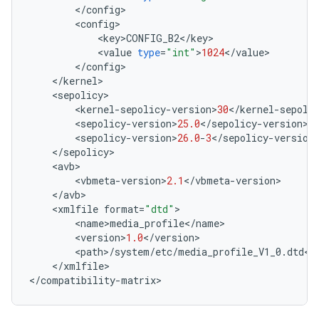
<
/
config
>
<
config
>
<
key
>
CONFIG_B2
<
/
key
>
<
value
type
=
"int"
>
1024
<
/
value
>
<
/
config
>
<
/
kernel
>
<
sepolicy
>
<
kernel
-
sepolicy
-
version
>
30
<
/
kernel
-
sepoli
<
sepolicy
-
version
>
25.0
<
/
sepolicy
-
version
>
<
sepolicy
-
version
>
26.0
-
3
<
/
sepolicy
-
version
<
/
sepolicy
>
<
avb
>
<
vbmeta
-
version
>
2.1
<
/
vbmeta
-
version
>
<
/
avb
>
<
xmlfile
format
=
"dtd"
>
<
name
>
media_profile
<
/
name
>
<
version
>
1.0
<
/
version
>
<
path
>
/
system
/
etc
/
media_profile_V1_0
.
dtd
<
/
<
/
xmlfile
>
<
/
compatibility
-
matrix
>