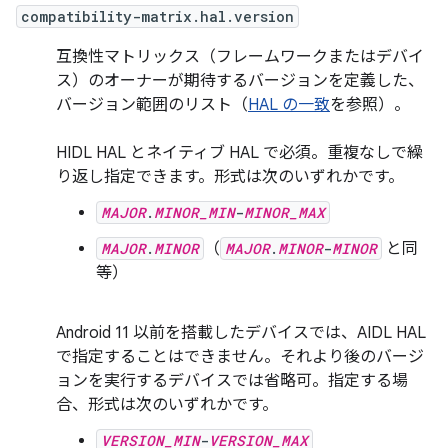
compatibility-matrix.hal.version
互換性マトリックス（フレームワークまたはデバイ
ス）のオーナーが期待するバージョンを定義した、
バージョン範囲のリスト（
HAL の一致
を参照）。
HIDL HAL とネイティブ HAL で必須。重複なしで繰
り返し指定できます。形式は次のいずれかです。
MAJOR
.
MINOR_MIN
-
MINOR_MAX
MAJOR
.
MINOR
（
MAJOR
.
MINOR
-
MINOR
と同
等）
Android 11 以前を搭載したデバイスでは、AIDL HAL
で指定することはできません。それより後のバージ
ョンを実行するデバイスでは省略可。指定する場
合、形式は次のいずれかです。
VERSION_MIN
-
VERSION_MAX