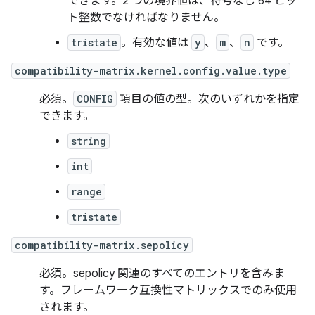
できます。2 つの境界値は、符号なし 64 ビッ
ト整数でなければなりません。
tristate
。有効な値は
y
、
m
、
n
です。
compatibility-matrix.kernel.config.value.type
必須。
CONFIG
項目の値の型。次のいずれかを指定
できます。
string
int
range
tristate
compatibility-matrix.sepolicy
必須。sepolicy 関連のすべてのエントリを含みま
す。フレームワーク互換性マトリックスでのみ使用
されます。