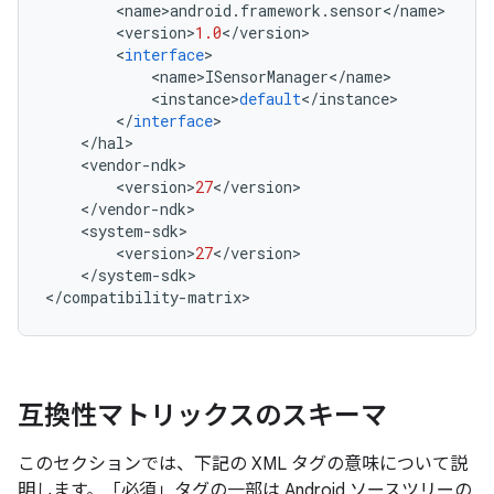
<
name
>
android
.
framework
.
sensor
<
/
name
>
<
version
>
1.0
<
/
version
>
<
interface
>
<
name
>
ISensorManager
<
/
name
>
<
instance
>
default
<
/
instance
>
<
/
interface
>
<
/
hal
>
<
vendor
-
ndk
>
<
version
>
27
<
/
version
>
<
/
vendor
-
ndk
>
<
system
-
sdk
>
<
version
>
27
<
/
version
>
<
/
system
-
sdk
>
<
/
compatibility
-
matrix
>
互換性マトリックスのスキーマ
このセクションでは、下記の XML タグの意味について説
明します。「必須」タグの一部は Android ソースツリーの