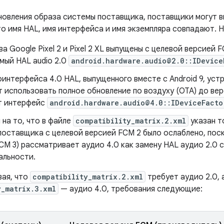
новления образа системы поставщика, поставщики могут в
то имя HAL, имя интерфейса и имя экземпляра совпадают. 
а Google Pixel 2 и Pixel 2 XL выпущены с целевой версией 
мый HAL audio 2.0
android.hardware.audio@2.0::IDevice
интерфейса 4.0 HAL, выпущенного вместе с Android 9, устро
т использовать полное обновление по воздуху (OTA) до вер
т интерфейс
android.hardware.audio@4.0::IDeviceFacto
на то, что в файле
compatibility_matrix.2.xml
указан т
поставщика с целевой версией FCM 2 было ослаблено, поск
CM 3) рассматривает аудио 4.0 как замену HAL аудио 2.0 с
альности.
вая, что
compatibility_matrix.2.xml
требует аудио 2.0, 
y_matrix.3.xml
— аудио 4.0, требования следующие: