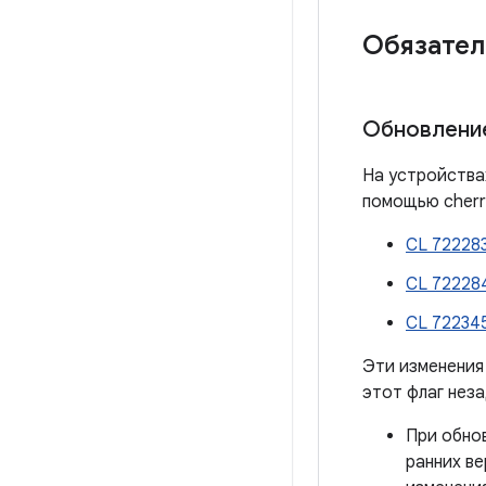
Обязател
Обновление
На устройствах
помощью cherry
CL 72228
CL 72228
CL 72234
Эти изменения
этот флаг неза
При обнов
ранних в