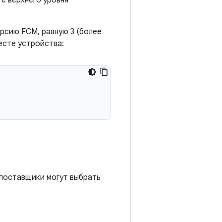
те верхнего уровня
ерсию FCM, равную 3 (более
есте устройства:
 поставщики могут выбрать