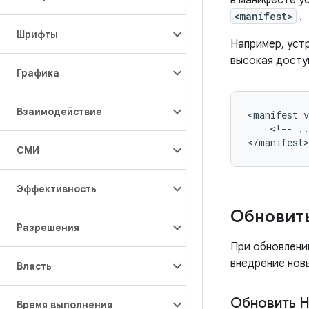
в манифесте у
<manifest>
.
Шрифты
Например, устр
высокая доступ
Графика
Взаимодействие
<
manifest
v
<
!
--
..
<
/
manifest
>
СМИ
Эффективность
Обновить
Разрешения
При обновлени
внедрение нов
Власть
Обновить 
Время выполнения