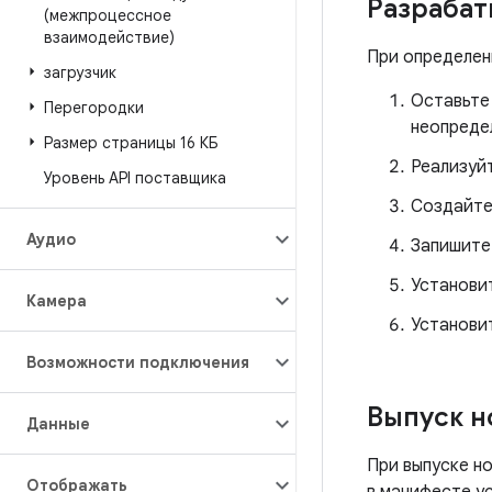
Разрабат
(межпроцессное
взаимодействие)
При определен
загрузчик
Оставьте
Перегородки
неопреде
Размер страницы 16 КБ
Реализуй
Уровень API поставщика
Создайте
Аудио
Запишите
Установи
Камера
Установи
Возможности подключения
Выпуск н
Данные
При выпуске н
Отображать