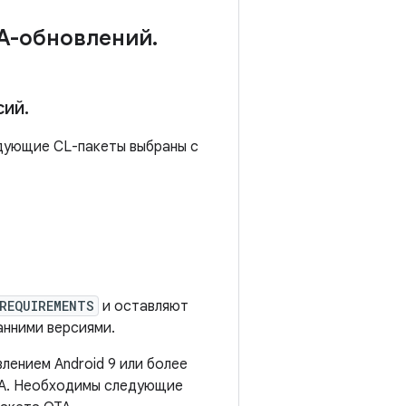
TA-обновлений
.
сий
.
едующие CL-пакеты выбраны с
REQUIREMENTS
и оставляют
анними версиями.
лением Android 9 или более
TA. Необходимы следующие