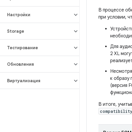
В процессе об
Настройки
при условии, ч
Устройств
Storage
необходи
Для аудио
Тестирование
2 XL могу
реализуе
Обновления
Несмотря 
к образу 
Виртуализация
(версия F
функцион
В итоге, учиты
compatibilit