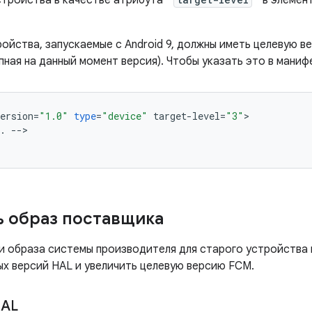
стройства в качестве атрибута "
" в элемен
ойства, запускаемые с Android 9, должны иметь целевую в
ная на данный момент версия). Чтобы указать это в маниф
ersion
=
"1.0"
type
=
"device"
target
-
level
=
"3"
.
--
>

 образ поставщика
и образа системы производителя для старого устройства
ых версий HAL и увеличить целевую версию FCM.
HAL