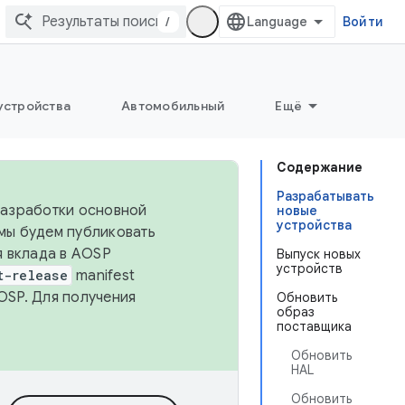
/
Войти
устройства
Автомобильный
Ещё
Содержание
Разрабатывать
 разработки основной
новые
устройства
 мы будем публиковать
я вклада в AOSP
Выпуск новых
устройств
t-release
manifest
OSP. Для получения
Обновить
образ
поставщика
Обновить
HAL
Обновить