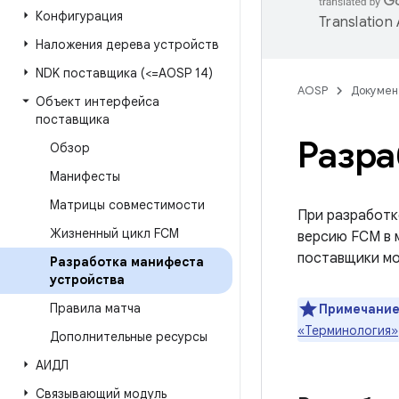
Конфигурация
Translation
Наложения дерева устройств
NDK поставщика (<=AOSP 14)
AOSP
Докумен
Объект интерфейса
поставщика
Разра
Обзор
Манифесты
Матрицы совместимости
При разработк
Жизненный цикл FCM
версию FCM в 
поставщики мо
Разработка манифеста
устройства
Правила матча
Примечание
«Терминология»
Дополнительные ресурсы
АИДЛ
Связывающий модуль