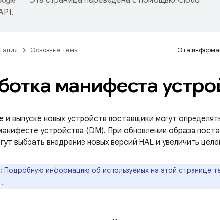
Эта страница переведена с помощью
Cloud
 API
.
тация
Основные темы
Эта информац
ботка манифеста устро
е и выпуске новых устройств поставщики могут определять
манифесте устройства (DM). При обновлении образа поста
гут выбрать внедрение новых версий HAL и увеличить цел
:
Подробную информацию об используемых на этой странице те
.