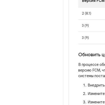
Версия FCM
2 (8.1)
3 (9)
3 (9)
Обновить 
В процессе об
версию FCM, ч
системы поста
Внедрить
Измените
Измените