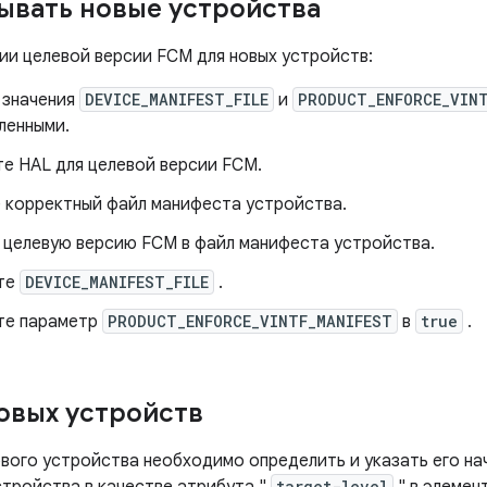
ывать новые устройства
ии целевой версии FCM для новых устройств:
 значения
DEVICE_MANIFEST_FILE
и
PRODUCT_ENFORCE_VIN
ленными.
те HAL для целевой версии FCM.
 корректный файл манифеста устройства.
 целевую версию FCM в файл манифеста устройства.
те
DEVICE_MANIFEST_FILE
.
те параметр
PRODUCT_ENFORCE_VINTF_MANIFEST
в
true
.
овых устройств
ового устройства необходимо определить и указать его н
target-level