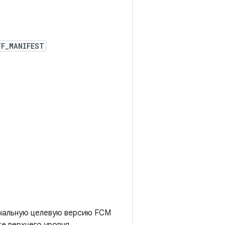
TF_MANIFEST
ачальную целевую версию FCM