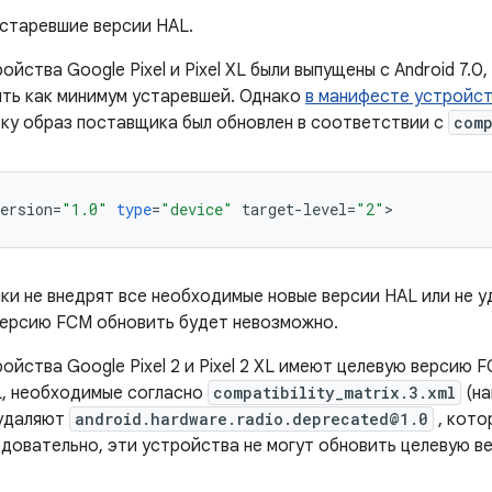
устаревшие версии HAL.
ойства Google Pixel и Pixel XL были выпущены с Android 7.0
ть как минимум устаревшей. Однако
в манифесте устройс
ьку образ поставщика был обновлен в соответствии с
comp
ersion
=
"1.0"
type
=
"device"
target
-
level
=
"2"
>
ки не внедрят все необходимые новые версии HAL или не у
версию FCM обновить будет невозможно.
ойства Google Pixel 2 и Pixel 2 XL имеют целевую версию 
, необходимые согласно
compatibility_matrix.3.xml
(на
е удаляют
android.hardware.radio.deprecated@1.0
, кото
ледовательно, эти устройства не могут обновить целевую в