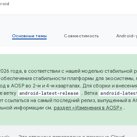
roid
Основные темы
Совместимость
Android-
2026 года, в соответствии с нашей моделью стабильной
я обеспечения стабильности платформы для экосистемы,
од в AOSP во 2-м и 4-м кварталах. Для сборки и внесени
е ветку
android-latest-release
. Ветка
android-lates
ет ссылаться на самый последний релиз, выпущенный в A
льной информации см.
раздел «Изменения в AOSP»
.