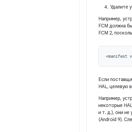
Удалите 
Например, устр
FCM должна бы
FCM 2, поскол
<
manifest
v
Если поставщи
HAL, целевую 
Например, устр
некоторые HAL
и т. д.), они н
(Android 9). С