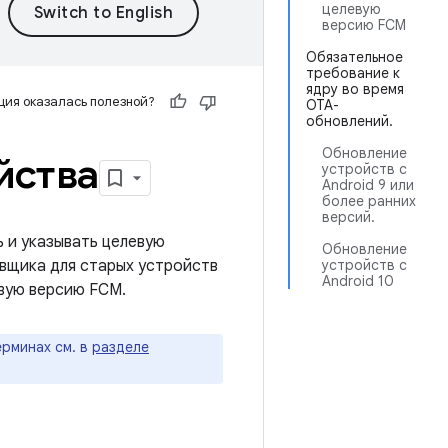
целевую
версию FCM
Обязательное
требование к
ядру во время
ия оказалась полезной?
OTA-
обновлений.
Обновление
йства
устройств с
Android 9 или
более ранних
версий.
 и указывать целевую
Обновление
вщика для старых устройств
устройств с
Android 10
евую версию FCM.
рминах см. в
разделе