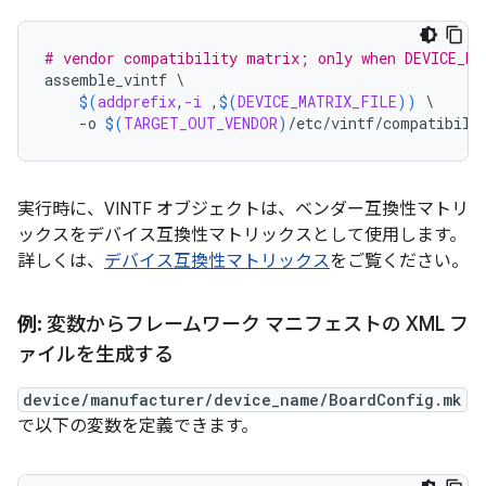
# vendor compatibility matrix; only when DEVICE_MA
assemble_vintf
\
$(
addprefix
,
-i
 ,
$(
DEVICE_MATRIX_FILE
))
\
-o
$(
TARGET_OUT_VENDOR
)
/etc/vintf/compatibili
実行時に、VINTF オブジェクトは、ベンダー互換性マトリ
ックスをデバイス互換性マトリックスとして使用します。
詳しくは、
デバイス互換性マトリックス
をご覧ください。
例:
変数からフレームワーク マニフェストの XML フ
ァイルを生成する
device/manufacturer/device_name/BoardConfig.mk
で以下の変数を定義できます。