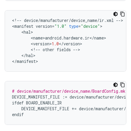
<
!
--
device
/
manufacturer
/
device_name
/
ir
.
xml
--
>
<
manifest
version
=
"1.0"
type
=
"device"
>
<
hal
>
<
name
>
android
.
hardware
.
ir
<
/
name
>
<
version
>
1.0
<
/
version
>
<
!
--
other
fields
--
>
<
/
hal
>
<
/
manifest
>
# device/manufacturer/device_name/BoardConfig.mk
DEVICE_MANIFEST_FILE
:=
device
/
manufacturer
/
device
ifdef
BOARD_ENABLE_IR
DEVICE_MANIFEST_FILE
+=
device
/
manufacturer
/
de
endif