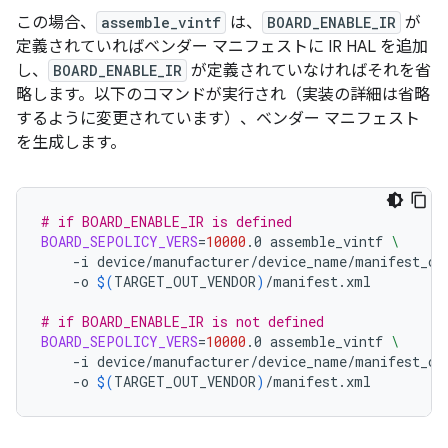
この場合、
assemble_vintf
は、
BOARD_ENABLE_IR
が
定義されていればベンダー マニフェストに IR HAL を追加
し、
BOARD_ENABLE_IR
が定義されていなければそれを省
略します。以下のコマンドが実行され（実装の詳細は省略
するように変更されています）、ベンダー マニフェスト
を生成します。
# if BOARD_ENABLE_IR is defined
BOARD_SEPOLICY_VERS
=
10000
.0
assemble_vintf
\
-i
device/manufacturer/device_name/manifest_co
-o
$(
TARGET_OUT_VENDOR
)
/manifest.xml

# if BOARD_ENABLE_IR is not defined
BOARD_SEPOLICY_VERS
=
10000
.0
assemble_vintf
\
-i
device/manufacturer/device_name/manifest_co
-o
$(
TARGET_OUT_VENDOR
)
/manifest.xml