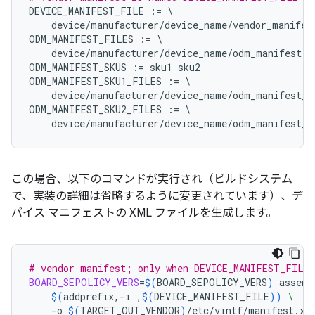
DEVICE_MANIFEST_FILE
:=
\
device
/
manufacturer
/
device_name
/
vendor_manifes
ODM_MANIFEST_FILES
:=
\
device
/
manufacturer
/
device_name
/
odm_manifest
.
x
ODM_MANIFEST_SKUS
:=
sku1
sku2
ODM_MANIFEST_SKU1_FILES
:=
\
device
/
manufacturer
/
device_name
/
odm_manifest_s
ODM_MANIFEST_SKU2_FILES
:=
\
device
/
manufacturer
/
device_name
/
odm_manifest_s
この場合、以下のコマンドが実行され（ビルドシステム
で、実装の詳細は省略するように変更されています）、デ
バイス マニフェストの XML ファイルを生成します。
# vendor manifest; only when DEVICE_MANIFEST_FILE 
BOARD_SEPOLICY_VERS
=
$(
BOARD_SEPOLICY_VERS
)
assemb
$(
addprefix,-i
,
$(
DEVICE_MANIFEST_FILE
))
\
-o
$(
TARGET_OUT_VENDOR
)
/etc/vintf/manifest.xml