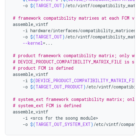
-o
$(
TARGET_OUT
)
/etc/vintf/compatibility_matr
# framework compatibility matrixes at each FCM ver
assemble_vintf
-i
hardware/interfaces/compatibility_matrices/
-o
$(
TARGET_OUT
)
/etc/vintf/compatibility_matr
--kernel
=
...

# product framework compatibility matrix; only whe
# DEVICE_PRODUCT_COMPATIBILITY_MATRIX_FILE is set
# product FCM is defined
assemble_vintf
-i
$(
DEVICE_PRODUCT_COMPATIBILITY_MATRIX_FILE
-o
$(
TARGET_OUT_PRODUCT
)
/etc/vintf/compatibil
# system_ext framework compatibility matrix; only 
# system_ext FCM is defined
assemble_vintf
-i
<
srcs
for
the
soong
module>
-o
$(
TARGET_OUT_SYSTEM_EXT
)
/etc/vintf/compati