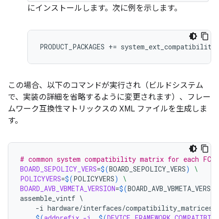
にインストールします。次に例を示します。
PRODUCT_PACKAGES += system_ext_compatibility
この場合、以下のコマンドが実行され（ビルドシステム
で、実装の詳細を省略するように変更されます）、フレー
ムワーク互換性マトリックスの XML ファイルを生成しま
す。
# common system compatibility matrix for each FCM 
BOARD_SEPOLICY_VERS
=
$(
BOARD_SEPOLICY_VERS
)
\
POLICYVERS
=
$(
POLICYVERS
)
\
BOARD_AVB_VBMETA_VERSION
=
$(
BOARD_AVB_VBMETA_VERSIO
assemble_vintf
\
-i
hardware/interfaces/compatibility_matrices/
$(
addprefix
,
-i
 ,
$(
DEVICE_FRAMEWORK_COMPATIBIL