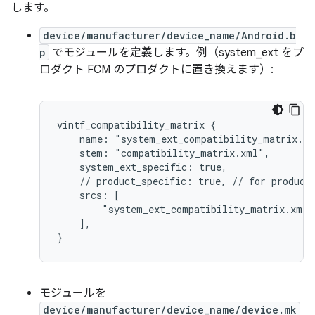
します。
device/manufacturer/device_name/Android.b
p
でモジュールを定義します。例（system_ext をプ
ロダクト FCM のプロダクトに置き換えます）:
vintf_compatibility_matrix {
    name: "system_ext_compatibility_matrix.x
    stem: "compatibility_matrix.xml",
    system_ext_specific: true,
    // product_specific: true, // for product
    srcs: [
        "system_ext_compatibility_matrix.xml"
    ],
}
モジュールを
device/manufacturer/device_name/device.mk