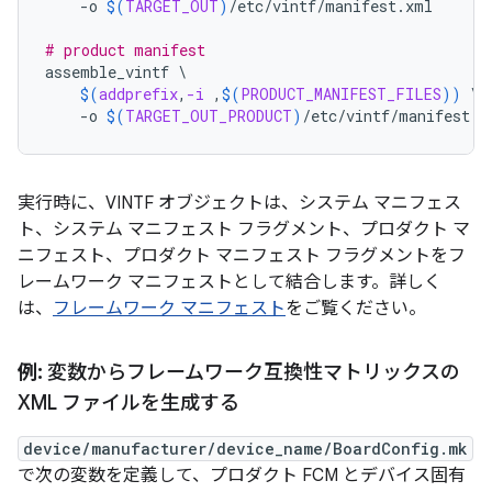
-o
$(
TARGET_OUT
)
/etc/vintf/manifest.xml
# product manifest
assemble_vintf
\
$(
addprefix
,
-i
 ,
$(
PRODUCT_MANIFEST_FILES
))
\
-o
$(
TARGET_OUT_PRODUCT
)
/etc/vintf/manifest.x
実行時に、VINTF オブジェクトは、システム マニフェス
ト、システム マニフェスト フラグメント、プロダクト マ
ニフェスト、プロダクト マニフェスト フラグメントをフ
レームワーク マニフェストとして結合します。詳しく
は、
フレームワーク マニフェスト
をご覧ください。
例:
変数からフレームワーク互換性マトリックスの
XML ファイルを生成する
device/manufacturer/device_name/BoardConfig.mk
で次の変数を定義して、プロダクト FCM とデバイス固有