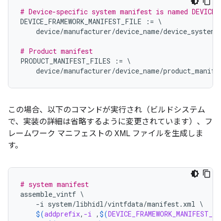
# Device-specific system manifest is named DEVICE_
DEVICE_FRAMEWORK_MANIFEST_FILE
:=
\
device
/
manufacturer
/
device_name
/
device_system_
# Product manifest
PRODUCT_MANIFEST_FILES
:=
\
device
/
manufacturer
/
device_name
/
product_manife
この場合、以下のコマンドが実行され（ビルドシステム
で、実装の詳細は省略するように変更されています）、フ
レームワーク マニフェストの XML ファイルを生成しま
す。
# system manifest
assemble_vintf
\
-i
system/libhidl/vintfdata/manifest.xml
\
$(
addprefix
,
-i
 ,
$(
DEVICE_FRAMEWORK_MANIFEST_F