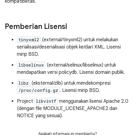
kompatibilitas.
Pemberian Lisensi
tinyxml2
(external/tinyxml2) untuk melakukan
serialisasi/deserialisasi objek ke/dari XML. Lisensi
mirip BSD.
libselinux
(external/selinux/libselinux) untuk
mendapatkan versi policydb. Lisensi domain publik.
libz
(eksternal/zlib) untuk mendekompresi
/proc/config.gz
. Lisensi mirip BSD.
Project
libvintf
menggunakan lisensi Apache 2.0
(dengan file MODULE_LICENSE_APACHE2 dan
NOTICE yang sesuai).
Apakah informasi ini membantu?