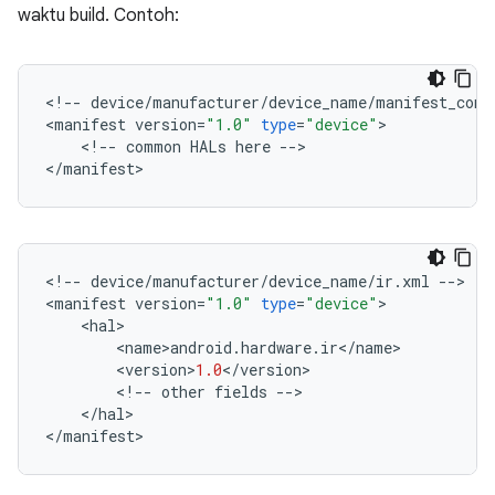
waktu build. Contoh:
<
!
--
device
/
manufacturer
/
device_name
/
manifest_comm
<
manifest
version
=
"1.0"
type
=
"device"
>
<
!
--
common
HALs
here
--
>
<
/
manifest
>
<
!
--
device
/
manufacturer
/
device_name
/
ir
.
xml
--
>
<
manifest
version
=
"1.0"
type
=
"device"
>
<
hal
>
<
name
>
android
.
hardware
.
ir
<
/
name
>
<
version
>
1.0
<
/
version
>
<
!
--
other
fields
--
>
<
/
hal
>
<
/
manifest
>