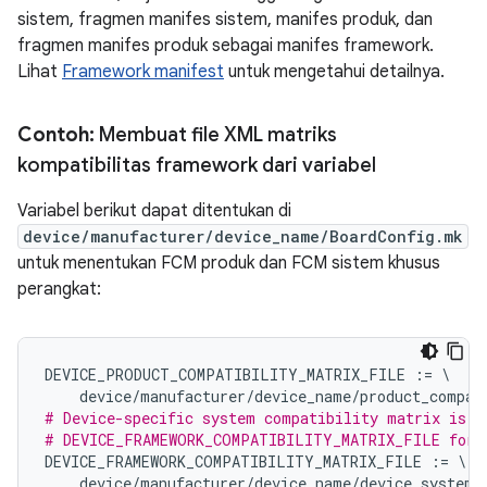
sistem, fragmen manifes sistem, manifes produk, dan
fragmen manifes produk sebagai manifes framework.
Lihat
Framework manifest
untuk mengetahui detailnya.
Contoh:
Membuat file XML matriks
kompatibilitas framework dari variabel
Variabel berikut dapat ditentukan di
device/manufacturer/device_name/BoardConfig.mk
untuk menentukan FCM produk dan FCM sistem khusus
perangkat:
DEVICE_PRODUCT_COMPATIBILITY_MATRIX_FILE
:=
\
device
/
manufacturer
/
device_name
/
product_compat
# Device-specific system compatibility matrix is n
# DEVICE_FRAMEWORK_COMPATIBILITY_MATRIX_FILE for 
DEVICE_FRAMEWORK_COMPATIBILITY_MATRIX_FILE
:=
\
device
/
manufacturer
/
device_name
/
device_system_