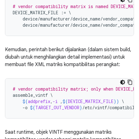
# vendor compatibility matrix is named DEVICE_MATR
DEVICE_MATRIX_FILE
:=
\
device
/
manufacturer
/
device_name
/
vendor_compati
device
/
manufacturer
/
device_name
/
vendor_compati
Kemudian, perintah berikut dijalankan (dalam sistem build,
diubah untuk menghilangkan detail implementasi) untuk
membuat file XML matriks kompatibilitas perangkat:
# vendor compatibility matrix; only when DEVICE_MA
assemble_vintf
\
$(
addprefix
,
-i
 ,
$(
DEVICE_MATRIX_FILE
))
\
-o
$(
TARGET_OUT_VENDOR
)
/etc/vintf/compatibili
Saat runtime, objek VINTF menggunakan matriks