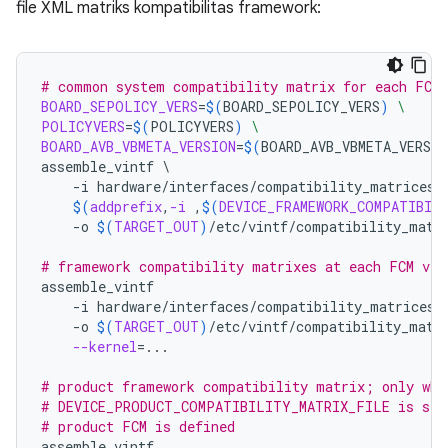
file XML matriks kompatibilitas framework:
# common system compatibility matrix for each FCM 
BOARD_SEPOLICY_VERS
=
$(
BOARD_SEPOLICY_VERS
)
\
POLICYVERS
=
$(
POLICYVERS
)
\
BOARD_AVB_VBMETA_VERSION
=
$(
BOARD_AVB_VBMETA_VERSIO
assemble_vintf
\
-i
hardware/interfaces/compatibility_matrices/
$(
addprefix
,
-i
 ,
$(
DEVICE_FRAMEWORK_COMPATIBIL
-o
$(
TARGET_OUT
)
/etc/vintf/compatibility_matr
# framework compatibility matrixes at each FCM ver
assemble_vintf
-i
hardware/interfaces/compatibility_matrices/
-o
$(
TARGET_OUT
)
/etc/vintf/compatibility_matr
--kernel
=
...

# product framework compatibility matrix; only whe
# DEVICE_PRODUCT_COMPATIBILITY_MATRIX_FILE is set
# product FCM is defined
assemble_vintf