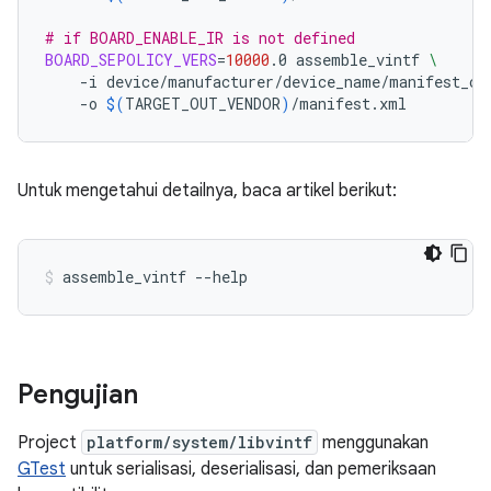
# if BOARD_ENABLE_IR is not defined
BOARD_SEPOLICY_VERS
=
10000
.0
assemble_vintf
\
-i
device/manufacturer/device_name/manifest_co
-o
$(
TARGET_OUT_VENDOR
)
/manifest.xml
Untuk mengetahui detailnya, baca artikel berikut:
assemble_vintf --help
Pengujian
Project
platform/system/libvintf
menggunakan
GTest
untuk serialisasi, deserialisasi, dan pemeriksaan