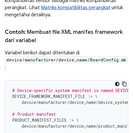
kompatibilitas vendor sebagai matriks kompatibilitas
perangkat. Lihat
Matriks kompatibilitas perangkat
untuk
mengetahui detailnya.
Contoh:
Membuat file XML manifes framework
dari variabel
Variabel berikut dapat ditentukan di
device/manufacturer/device_name/BoardConfig.mk
:
# Device-specific system manifest is named DEVICE_
DEVICE_FRAMEWORK_MANIFEST_FILE
:=
\
device
/
manufacturer
/
device_name
/
device_system_
# Product manifest
PRODUCT_MANIFEST_FILES
:=
\
device
/
manufacturer
/
device_name
/
product_manife