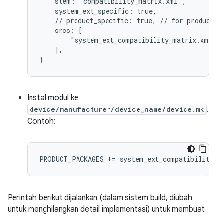
    stem: "compatibility_matrix.xml",
    system_ext_specific: true,
    // product_specific: true, // for product
    srcs: [
        "system_ext_compatibility_matrix.xml"
    ],
}
Instal modul ke
device/manufacturer/device_name/device.mk
.
Contoh:
PRODUCT_PACKAGES += system_ext_compatibility
Perintah berikut dijalankan (dalam sistem build, diubah
untuk menghilangkan detail implementasi) untuk membuat