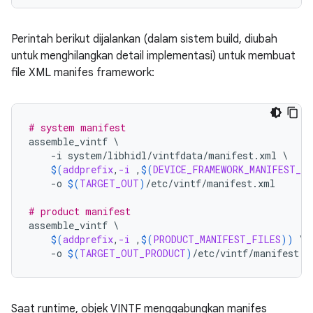
Perintah berikut dijalankan (dalam sistem build, diubah
untuk menghilangkan detail implementasi) untuk membuat
file XML manifes framework:
# system manifest
assemble_vintf
\
-i
system/libhidl/vintfdata/manifest.xml
\
$(
addprefix
,
-i
 ,
$(
DEVICE_FRAMEWORK_MANIFEST_F
-o
$(
TARGET_OUT
)
/etc/vintf/manifest.xml
# product manifest
assemble_vintf
\
$(
addprefix
,
-i
 ,
$(
PRODUCT_MANIFEST_FILES
))
\
-o
$(
TARGET_OUT_PRODUCT
)
/etc/vintf/manifest.x
Saat runtime, objek VINTF menggabungkan manifes