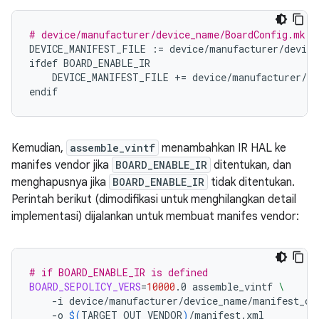
# device/manufacturer/device_name/BoardConfig.mk
DEVICE_MANIFEST_FILE
:=
device
/
manufacturer
/
device
ifdef
BOARD_ENABLE_IR
DEVICE_MANIFEST_FILE
+=
device
/
manufacturer
/
de
endif
Kemudian,
assemble_vintf
menambahkan IR HAL ke
manifes vendor jika
BOARD_ENABLE_IR
ditentukan, dan
menghapusnya jika
BOARD_ENABLE_IR
tidak ditentukan.
Perintah berikut (dimodifikasi untuk menghilangkan detail
implementasi) dijalankan untuk membuat manifes vendor:
# if BOARD_ENABLE_IR is defined
BOARD_SEPOLICY_VERS
=
10000
.0
assemble_vintf
\
-i
device/manufacturer/device_name/manifest_co
-o
$(
TARGET_OUT_VENDOR
)
/manifest.xml
