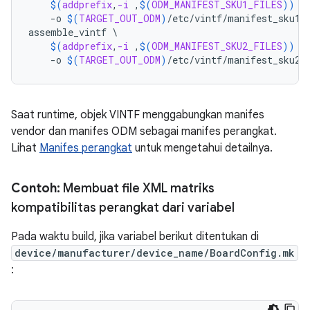
$(
addprefix
,
-i
 ,
$(
ODM_MANIFEST_SKU1_FILES
))
\
-o
$(
TARGET_OUT_ODM
)
/etc/vintf/manifest_sku1.
assemble_vintf
\
$(
addprefix
,
-i
 ,
$(
ODM_MANIFEST_SKU2_FILES
))
\
-o
$(
TARGET_OUT_ODM
)
/etc/vintf/manifest_sku2.
Saat runtime, objek VINTF menggabungkan manifes
vendor dan manifes ODM sebagai manifes perangkat.
Lihat
Manifes perangkat
untuk mengetahui detailnya.
Contoh:
Membuat file XML matriks
kompatibilitas perangkat dari variabel
Pada waktu build, jika variabel berikut ditentukan di
device/manufacturer/device_name/BoardConfig.mk
: