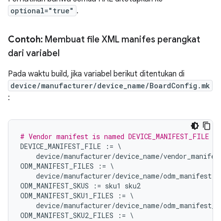
optional="true"
.
Contoh:
Membuat file XML manifes perangkat
dari variabel
Pada waktu build, jika variabel berikut ditentukan di
device/manufacturer/device_name/BoardConfig.mk
:
# Vendor manifest is named DEVICE_MANIFEST_FILE fo
DEVICE_MANIFEST_FILE
:=
\
device
/
manufacturer
/
device_name
/
vendor_manifes
ODM_MANIFEST_FILES
:=
\
device
/
manufacturer
/
device_name
/
odm_manifest
.
x
ODM_MANIFEST_SKUS
:=
sku1
sku2
ODM_MANIFEST_SKU1_FILES
:=
\
device
/
manufacturer
/
device_name
/
odm_manifest_s
ODM_MANIFEST_SKU2_FILES
:=
\