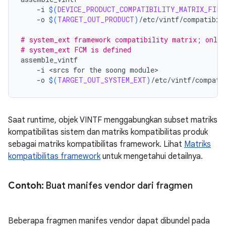
-i
$(
DEVICE_PRODUCT_COMPATIBILITY_MATRIX_FILE
-o
$(
TARGET_OUT_PRODUCT
)
/etc/vintf/compatibil
# system_ext framework compatibility matrix; only 
# system_ext FCM is defined
assemble_vintf
-i
<
srcs
for
the
soong
module>
-o
$(
TARGET_OUT_SYSTEM_EXT
)
/etc/vintf/compati
Saat runtime, objek VINTF menggabungkan subset matriks
kompatibilitas sistem dan matriks kompatibilitas produk
sebagai matriks kompatibilitas framework. Lihat
Matriks
kompatibilitas framework
untuk mengetahui detailnya.
Contoh:
Buat manifes vendor dari fragmen
Beberapa fragmen manifes vendor dapat dibundel pada