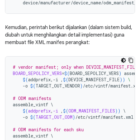
device
/
manufacturer
/
device_name
/
odm_manifest_s
Kemudian, perintah berikut dijalankan (dalam sistem build,
diubah untuk menghilangkan detail implementasi) guna
membuat file XML manifes perangkat:
# vendor manifest; only when DEVICE_MANIFEST_FILE 
BOARD_SEPOLICY_VERS
=
$(
BOARD_SEPOLICY_VERS
)
assemb
$(
addprefix,-i
,
$(
DEVICE_MANIFEST_FILE
))
\
-o
$(
TARGET_OUT_VENDOR
)
/etc/vintf/manifest.xml
# ODM manifests
assemble_vintf
\
$(
addprefix
,
-i
 ,
$(
ODM_MANIFEST_FILES
))
\
-o
$(
TARGET_OUT_ODM
)
/etc/vintf/manifest.xml
# ODM manifests for each sku
assemble_vintf
\