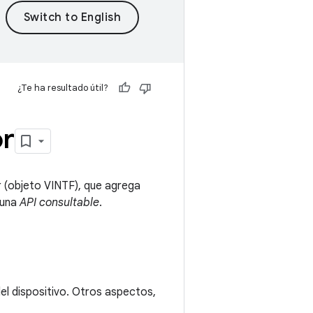
¿Te ha resultado útil?
or
r
(objeto VINTF), que agrega
 una
API consultable
.
el dispositivo. Otros aspectos,