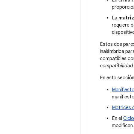
En el
mani
proporcion
La
matriz
requiere 
dispositiv
Estos dos pares
inalámbrica par
compatibles con
compatibilidad
En esta sección,
Manifiest
manifiesto
Matrices 
En el
Cicl
modifican 