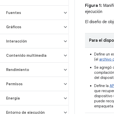
Figura 1:
Manifi
ejecución
Fuentes
El diseño de ob
Gráficos
Para el dispo
Interacción
Define un 
Contenido multimedia
(el
archivo 
Se agregó c
Rendimiento
compilación 
del disposi
Permisos
Define la
AP
que recuper
dispositivo
Energía
puede recop
empaqueta e
Entorno de ejecución