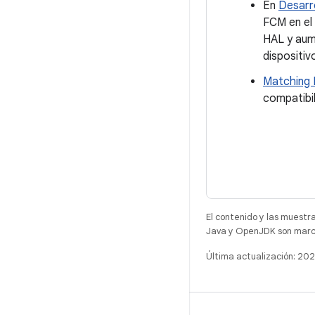
En
Desarr
FCM en el 
HAL y aum
dispositiv
Matching 
compatibil
El contenido y las muestr
Java y OpenJDK son marca
Última actualización: 2