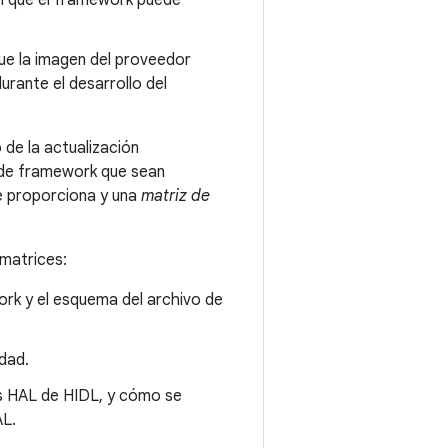
vel que el framework puede
que la imagen del proveedor
rante el desarrollo del
de la actualización
s de framework que sean
e proporciona y una
matriz de
 matrices:
work y el esquema del archivo de
dad.
los HAL de HIDL, y cómo se
AL.