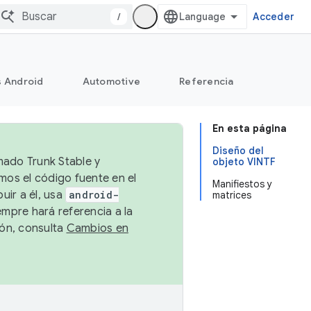
/
Acceder
s Android
Automotive
Referencia
En esta página
Diseño del
mado Trunk Stable y
objeto VINTF
emos el código fuente en el
Manifiestos y
uir a él, usa
android-
matrices
empre hará referencia a la
ión, consulta
Cambios en