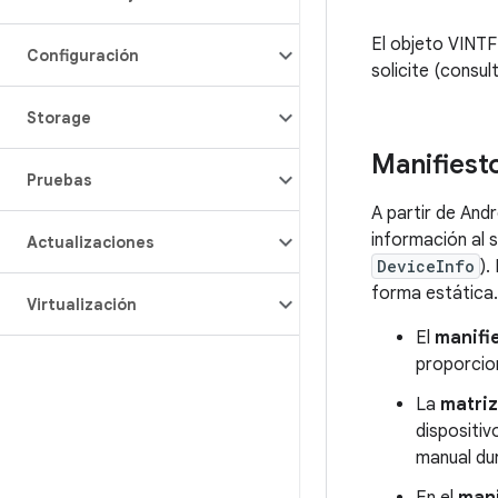
El objeto VINTF
Configuración
solicite (consul
Storage
Manifiest
Pruebas
A partir de Andr
información al 
Actualizaciones
DeviceInfo
).
forma estática.
Virtualización
El
manifie
proporcio
La
matriz
dispositi
manual dur