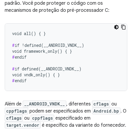
padrão. Você pode proteger o código com os
mecanismos de proteção do pré-processador C:
void all() { }

#
if !defined(__ANDROID_VNDK__)

#
endif

#
if defined(__ANDROID_VNDK__)

#
endif
Além de
__ANDROID_VNDK__
, diferentes
cflags
ou
cppflags
podem ser especificados em
Android.bp
. O
cflags
ou
cppflags
especificado em
target.vendor
é específico da variante do fornecedor.