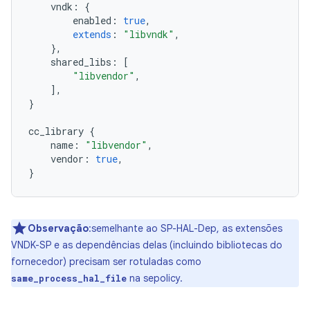
vndk
:
{
enabled
:
true
,
extends
:
"libvndk"
,
},
shared_libs
:
[
"libvendor"
,
],
}
cc_library
{
name
:
"libvendor"
,
vendor
:
true
,
}
Observação
:semelhante ao SP-HAL-Dep, as extensões
VNDK-SP e as dependências delas (incluindo bibliotecas do
fornecedor) precisam ser rotuladas como
na sepolicy.
same_process_hal_file