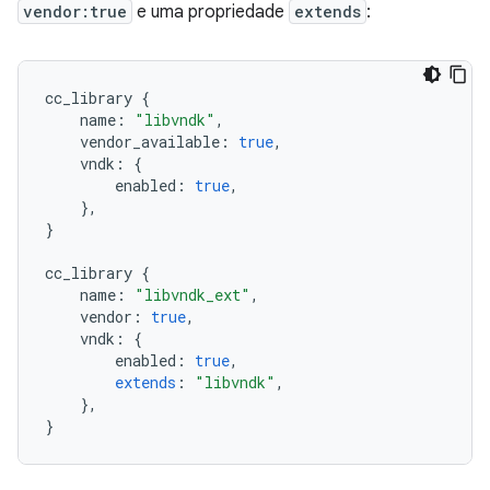
vendor:true
e uma propriedade
extends
:
cc_library
{
name
:
"libvndk"
,
vendor_available
:
true
,
vndk
:
{
enabled
:
true
,
},
}
cc_library
{
name
:
"libvndk_ext"
,
vendor
:
true
,
vndk
:
{
enabled
:
true
,
extends
:
"libvndk"
,
},
}