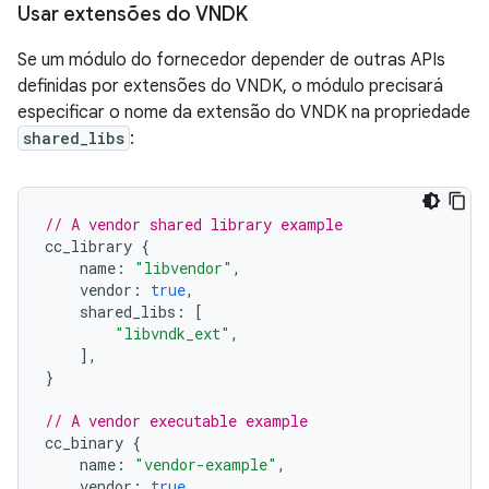
Usar extensões do VNDK
Se um módulo do fornecedor depender de outras APIs
definidas por extensões do VNDK, o módulo precisará
especificar o nome da extensão do VNDK na propriedade
shared_libs
:
// A vendor shared library example
cc_library
{
name
:
"libvendor"
,
vendor
:
true
,
shared_libs
:
[
"libvndk_ext"
,
],
}
// A vendor executable example
cc_binary
{
name
:
"vendor-example"
,
vendor
:
true
,