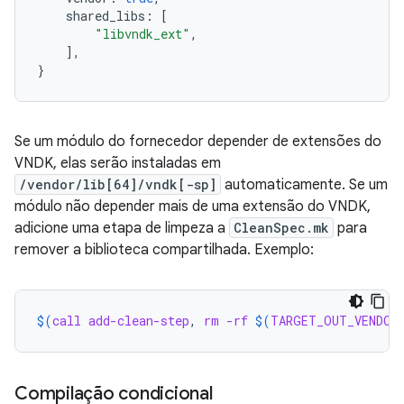
shared_libs
:
[
"libvndk_ext"
,
],
}
Se um módulo do fornecedor depender de extensões do
VNDK, elas serão instaladas em
/vendor/lib[64]/vndk[-sp]
automaticamente. Se um
módulo não depender mais de uma extensão do VNDK,
adicione uma etapa de limpeza a
CleanSpec.mk
para
remover a biblioteca compartilhada. Exemplo:
$(
call
add-clean-step
, 
rm
-rf
$(
TARGET_OUT_VENDOR
Compilação condicional