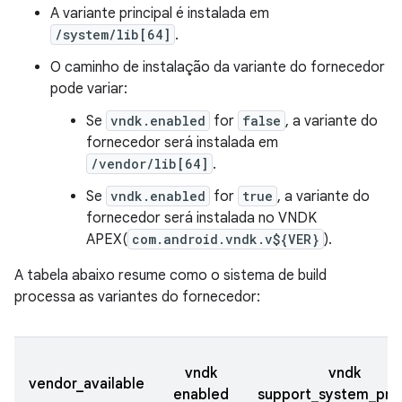
A variante principal é instalada em
/system/lib[64]
.
O caminho de instalação da variante do fornecedor
pode variar:
Se
vndk.enabled
for
false
, a variante do
fornecedor será instalada em
/vendor/lib[64]
.
Se
vndk.enabled
for
true
, a variante do
fornecedor será instalada no VNDK
APEX(
com.android.vndk.v${VER}
).
A tabela abaixo resume como o sistema de build
processa as variantes do fornecedor:
vndk
vndk
vendor_available
enabled
support_system_pro