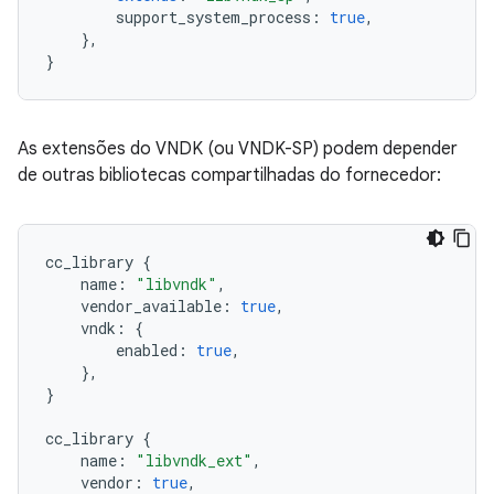
support_system_process
:
true
,
},
}
As extensões do VNDK (ou VNDK-SP) podem depender
de outras bibliotecas compartilhadas do fornecedor:
cc_library
{
name
:
"libvndk"
,
vendor_available
:
true
,
vndk
:
{
enabled
:
true
,
},
}
cc_library
{
name
:
"libvndk_ext"
,
vendor
:
true
,