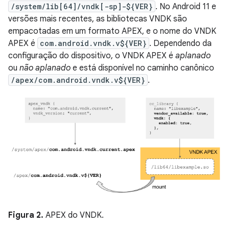
/system/lib[64]/vndk[-sp]-${VER}
. No Android 11 e
versões mais recentes, as bibliotecas VNDK são
empacotadas em um formato APEX, e o nome do VNDK
APEX é
com.android.vndk.v${VER}
. Dependendo da
configuração do dispositivo, o VNDK APEX é
aplanado
ou
não aplanado
e está disponível no caminho canônico
/apex/com.android.vndk.v${VER}
.
Figura 2.
APEX do VNDK.