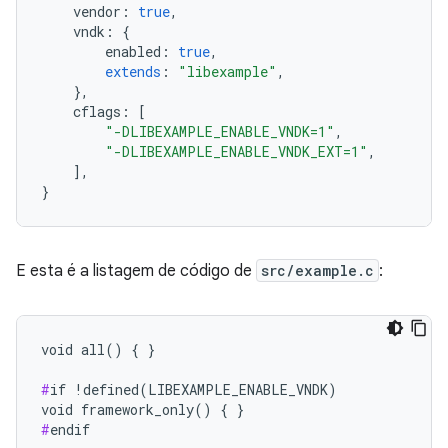
vendor
:
true
,
vndk
:
{
enabled
:
true
,
extends
:
"libexample"
,
},
cflags
:
[
"-DLIBEXAMPLE_ENABLE_VNDK=1"
,
"-DLIBEXAMPLE_ENABLE_VNDK_EXT=1"
,
],
}
E esta é a listagem de código de
src/example.c
:
void all() { }

#
if !defined(LIBEXAMPLE_ENABLE_VNDK)

#
endif
