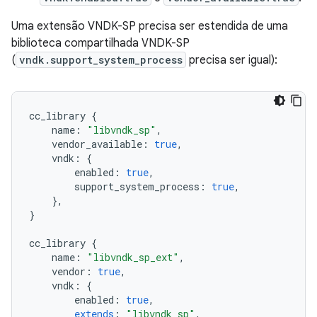
Uma extensão VNDK-SP precisa ser estendida de uma
biblioteca compartilhada VNDK-SP
(
vndk.support_system_process
precisa ser igual):
cc_library
{
name
:
"libvndk_sp"
,
vendor_available
:
true
,
vndk
:
{
enabled
:
true
,
support_system_process
:
true
,
},
}
cc_library
{
name
:
"libvndk_sp_ext"
,
vendor
:
true
,
vndk
:
{
enabled
:
true
,
extends
:
"libvndk_sp"
,