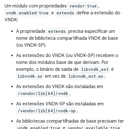
Um módulo com propriedades
vendor:true
,
vndk.enabled:true
e
extends
define a extensão do
VNDK:
A propriedade
extends
precisa especificar um
nome de biblioteca compartilhada VNDK de base
(ou VNDK-SP).
As extensões do VNDK (ou VNDK-SP) recebem o
nome dos módulos base de que derivam. Por
exemplo, o binário de saída de
libvndk_ext
é
libvndk.so
em vez de
libvndk_ext.so
.
As extensões do VNDK são instaladas em
/vendor/lib[64]/vndk
.
As extensões VNDK-SP são instaladas em
/vendor/lib[64]/vndk-sp
.
As bibliotecas compartilhadas de base precisam ter
vndk.enabled:true
e
vendor_available:true
.