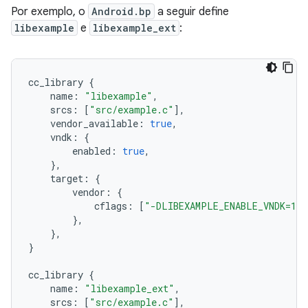
Por exemplo, o
Android.bp
a seguir define
libexample
e
libexample_ext
:
cc_library
{
name
:
"libexample"
,
srcs
:
[
"src/example.c"
],
vendor_available
:
true
,
vndk
:
{
enabled
:
true
,
},
target
:
{
vendor
:
{
cflags
:
[
"-DLIBEXAMPLE_ENABLE_VNDK=1"
]
},
},
}
cc_library
{
name
:
"libexample_ext"
,
srcs
:
[
"src/example.c"
],