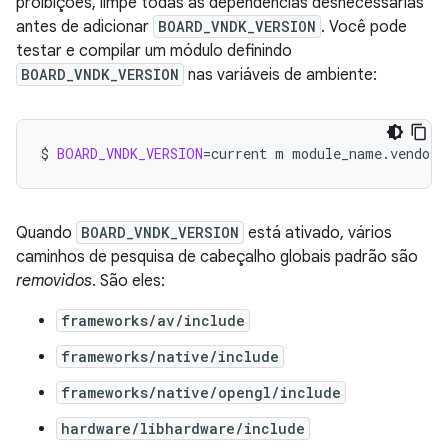
proibições, limpe todas as dependências desnecessárias
antes de adicionar
BOARD_VNDK_VERSION
. Você pode
testar e compilar um módulo definindo
BOARD_VNDK_VERSION
nas variáveis de ambiente:
$
BOARD_VNDK_VERSION
=
current
m
module_name.vendor
Quando
BOARD_VNDK_VERSION
está ativado, vários
caminhos de pesquisa de cabeçalho globais padrão são
removidos
. São eles:
frameworks/av/include
frameworks/native/include
frameworks/native/opengl/include
hardware/libhardware/include