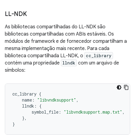
LL-NDK
As bibliotecas compartilhadas do LL-NDK são
bibliotecas compartilhadas com ABIs estáveis. Os
módulos de framework e de fornecedor compartilham a
mesma implementação mais recente. Para cada
biblioteca compartilhada LL-NDK, o
cc_library
contém uma propriedade
llndk
com um arquivo de
símbolos:
cc_library
{
name
:
"libvndksupport"
,
llndk
:
{
symbol_file
:
"libvndksupport.map.txt"
,
},
}