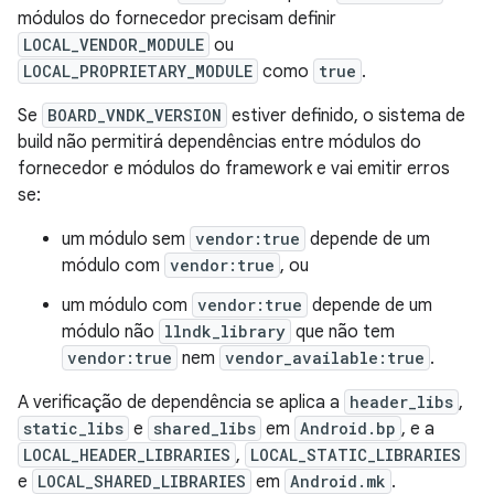
módulos do fornecedor precisam definir
LOCAL_VENDOR_MODULE
ou
LOCAL_PROPRIETARY_MODULE
como
true
.
Se
BOARD_VNDK_VERSION
estiver definido, o sistema de
build não permitirá dependências entre módulos do
fornecedor e módulos do framework e vai emitir erros
se:
um módulo sem
vendor:true
depende de um
módulo com
vendor:true
, ou
um módulo com
vendor:true
depende de um
módulo não
llndk_library
que não tem
vendor:true
nem
vendor_available:true
.
A verificação de dependência se aplica a
header_libs
,
static_libs
e
shared_libs
em
Android.bp
, e a
LOCAL_HEADER_LIBRARIES
,
LOCAL_STATIC_LIBRARIES
e
LOCAL_SHARED_LIBRARIES
em
Android.mk
.