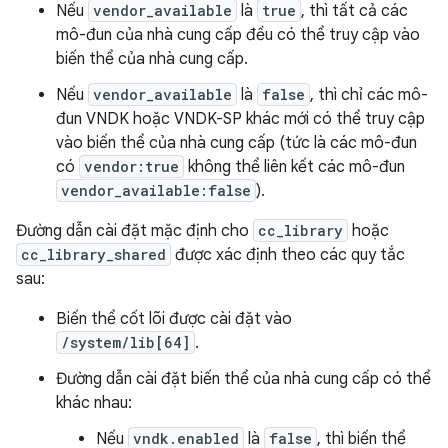
Nếu
vendor_available
là
true
, thì tất cả các
mô-đun của nhà cung cấp đều có thể truy cập vào
biến thể của nhà cung cấp.
Nếu
vendor_available
là
false
, thì chỉ các mô-
đun VNDK hoặc VNDK-SP khác mới có thể truy cập
vào biến thể của nhà cung cấp (tức là các mô-đun
có
vendor:true
không thể liên kết các mô-đun
vendor_available:false
).
Đường dẫn cài đặt mặc định cho
cc_library
hoặc
cc_library_shared
được xác định theo các quy tắc
sau:
Biến thể cốt lõi được cài đặt vào
/system/lib[64]
.
Đường dẫn cài đặt biến thể của nhà cung cấp có thể
khác nhau:
Nếu
vndk.enabled
là
false
, thì biến thể