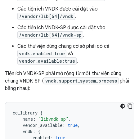
Các tiện ích VNDK được cài đặt vào
/vendor/lib[64]/vndk
.
Các tiện ích VNDK-SP được cài đặt vào
/vendor/lib[64]/vndk-sp
.
Các thư viện dùng chung cơ sở phải có cả
vndk.enabled:true
và
vendor_available:true
.
Tiện ích VNDK-SP phải mở rộng từ một thư viện dùng
chung VNDK-SP (
vndk.support_system_process
phải
bằng nhau):
cc_library
{
name
:
"libvndk_sp"
,
vendor_available
:
true
,
vndk
:
{
enabled
:
true
,