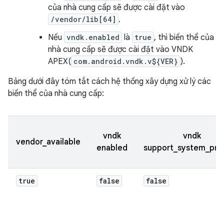
của nhà cung cấp sẽ được cài đặt vào
/vendor/lib[64]
.
Nếu
vndk.enabled
là
true
, thì biến thể của
nhà cung cấp sẽ được cài đặt vào VNDK
APEX(
com.android.vndk.v${VER}
).
Bảng dưới đây tóm tắt cách hệ thống xây dựng xử lý các
biến thể của nhà cung cấp:
vndk
vndk
vendor_available
enabled
support_system_pro
true
false
false