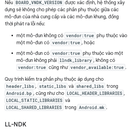
Nếu
BOARD_VNDK_VERSION
được xác định, hệ thống xây
dựng sẽ không cho phép các phần phụ thuộc giữa các
mô-đun của nhà cung cấp và các mô-đun khung, đồng
thời phát ra lỗi nếu:
một mô-đun không có
vendor:true
phụ thuộc vào
một mô-đun có
vendor:true
, hoặc
một mô-đun có
vendor:true
phụ thuộc vào một
mô-đun không phải
llndk_library
, không có
vendor:true
cũng như
vendor_available:true
.
Quy trình kiểm tra phần phụ thuộc áp dụng cho
header_libs
,
static_libs
và
shared_libs
trong
Android.bp
, cũng như cho
LOCAL_HEADER_LIBRARIES
,
LOCAL_STATIC_LIBRARIES
và
LOCAL_SHARED_LIBRARIES
trong
Android.mk
.
LL-NDK