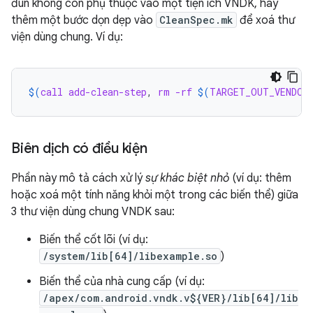
đun không còn phụ thuộc vào một tiện ích VNDK, hãy
thêm một bước dọn dẹp vào
CleanSpec.mk
để xoá thư
viện dùng chung. Ví dụ:
$(
call
add-clean-step
, 
rm
-rf
$(
TARGET_OUT_VENDOR
Biên dịch có điều kiện
Phần này mô tả cách xử lý
sự khác biệt nhỏ
(ví dụ: thêm
hoặc xoá một tính năng khỏi một trong các biến thể) giữa
3 thư viện dùng chung VNDK sau:
Biến thể cốt lõi (ví dụ:
/system/lib[64]/libexample.so
)
Biến thể của nhà cung cấp (ví dụ:
/apex/com.android.vndk.v${VER}/lib[64]/lib