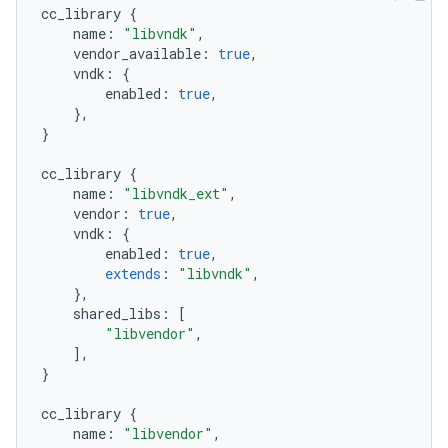
cc_library
{
name
:
"libvndk"
,
vendor_available
:
true
,
vndk
:
{
enabled
:
true
,
},
}
cc_library
{
name
:
"libvndk_ext"
,
vendor
:
true
,
vndk
:
{
enabled
:
true
,
extends
:
"libvndk"
,
},
shared_libs
:
[
"libvendor"
,
],
}
cc_library
{
name
:
"libvendor"
,