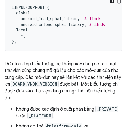
LIBVNDKSUPPORT
{
global
:
android_load_sphal_library
;
# llndk
android_unload_sphal_library
;
# llndk
local
:
*
;
};
Dựa trên tệp biểu tượng, hệ thống xây dựng sẽ tạo một
thư viện dùng chung mã giả lập cho các mô-đun của nhà
cung cấp. Các mô-đun này sẽ liên kết với các thư viện này
khi
BOARD_VNDK_VERSION
được bật. Một biểu tượng chỉ
được đưa vào thư viện dùng chung stub nếu biểu tượng
đó:
Không được xác định ở cuối phần bằng
_PRIVATE
hoặc
_PLATFORM
,
Không có thẻ
#platform-only
và