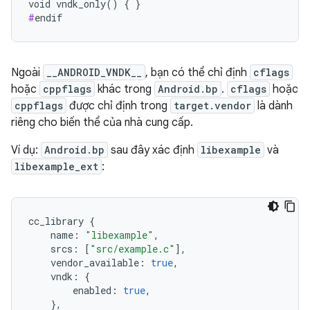
#
endif
Ngoài
__ANDROID_VNDK__
, bạn có thể chỉ định
cflags
hoặc
cppflags
khác trong
Android.bp
.
cflags
hoặc
cppflags
được chỉ định trong
target.vendor
là dành
riêng cho biến thể của nhà cung cấp.
Ví dụ:
Android.bp
sau đây xác định
libexample
và
libexample_ext
:
cc_library
{
name
:
"libexample"
,
srcs
:
[
"src/example.c"
],
vendor_available
:
true
,
vndk
:
{
enabled
:
true
,
},