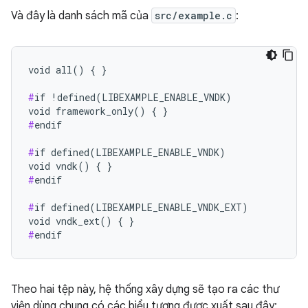
Và đây là danh sách mã của
src/example.c
:
void all() { }

#
if !defined(LIBEXAMPLE_ENABLE_VNDK)

#
endif

#
if defined(LIBEXAMPLE_ENABLE_VNDK)

#
endif

#
if defined(LIBEXAMPLE_ENABLE_VNDK_EXT)

#
endif
Theo hai tệp này, hệ thống xây dựng sẽ tạo ra các thư
viện dùng chung có các biểu tượng được xuất sau đây: