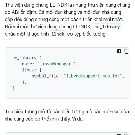
Thư viện dùng chung LL-NDK là những thư viện dùng chung
có ABI ổn định. Cả mô-đun khung và mô-đun nhà cung
cấp đều dùng chung cùng một cách triển khai mới nhất.
Đối với mỗi thư viện dùng chung LL-NDK,
cc_library
chứa một thuộc tính
llndk
có tệp biểu tượng:
cc_library
{
name
:
"libvndksupport"
,
llndk
:
{
symbol_file
:
"libvndksupport.map.txt"
,
},
}
Tệp biểu tượng mô tả các biểu tượng mà các mô-đun của
nhà cung cấp có thể nhìn thấy. Ví dụ: