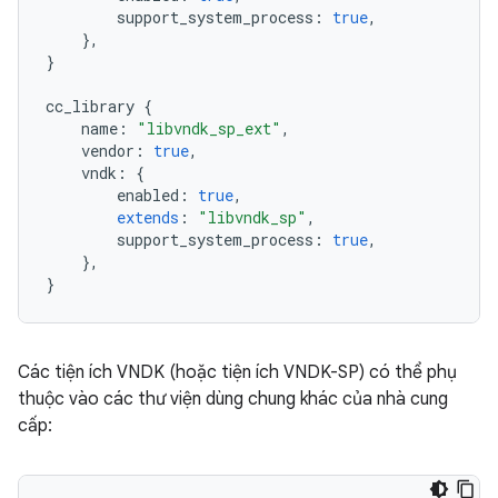
support_system_process
:
true
,
},
}
cc_library
{
name
:
"libvndk_sp_ext"
,
vendor
:
true
,
vndk
:
{
enabled
:
true
,
extends
:
"libvndk_sp"
,
support_system_process
:
true
,
},
}
Các tiện ích VNDK (hoặc tiện ích VNDK-SP) có thể phụ
thuộc vào các thư viện dùng chung khác của nhà cung
cấp: