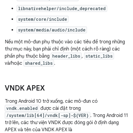
libnativehelper/include_deprecated
system/core/include
system/media/audio/include
Nếu một mô-đun phụ thuộc vào các tiêu đề trong những
thư mục này, bạn phải chỉ định (một cách rõ ràng) các
phần phụ thuộc bằng
header_libs
,
static_libs
và/hoặc
shared_libs
.
VNDK APEX
Trong Android 10 trở xuống, các mô-đun có
vndk.enabled
được cài đặt trong
/system/lib[64]/vndk[-sp]-${VER}
. Trong Android 11
trở lên, các thư viện VNDK được đóng gói ở định dạng
APEX và tên của VNDK APEX là