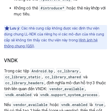
Không có thẻ
#introduce*
hoặc thẻ này khớp với
mục tiêu.
Lưu ý
: Các nhà cung cấp không được xác định thư viện
dùng chung LL-NDK của riêng họ vì các mô-đun của nhà cung
cấp sẽ không tìm thấy các thư viện này trong
Hình ảnh hệ
thống chung (GSI)
.
VNDK
Trong các tệp
Android.bp
,
cc_library
,
cc_library_static
,
cc_library_shared
và
cc_library_headers
, định nghĩa mô-đun hỗ trợ 3 thuộc
tính liên quan đến VNDK:
vendor_available
,
vndk.enabled
và
vndk.support_system_process
.
Nếu
vendor_available
hoặc
vndk.enabled
là
true
,
thì có thể tạo 2 biến thể (
core
và
vendor
). Biến thể cốt