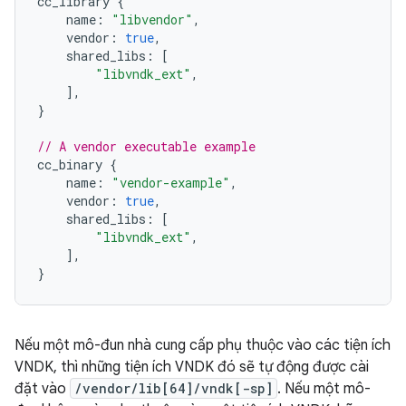
cc_library
{
name
:
"libvendor"
,
vendor
:
true
,
shared_libs
:
[
"libvndk_ext"
,
],
}
// A vendor executable example
cc_binary
{
name
:
"vendor-example"
,
vendor
:
true
,
shared_libs
:
[
"libvndk_ext"
,
],
}
Nếu một mô-đun nhà cung cấp phụ thuộc vào các tiện ích
VNDK, thì những tiện ích VNDK đó sẽ tự động được cài
đặt vào
/vendor/lib[64]/vndk[-sp]
. Nếu một mô-