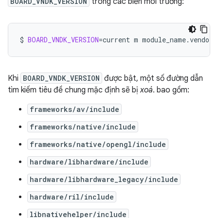
BOARD_VNDK_VERSION
trong các biến môi trường:
$
BOARD_VNDK_VERSION
=
current
m
module_name.vendor
Khi
BOARD_VNDK_VERSION
được bật, một số đường dẫn
tìm kiếm tiêu đề chung mặc định sẽ bị
xoá
. bao gồm:
frameworks/av/include
frameworks/native/include
frameworks/native/opengl/include
hardware/libhardware/include
hardware/libhardware_legacy/include
hardware/ril/include
libnativehelper/include