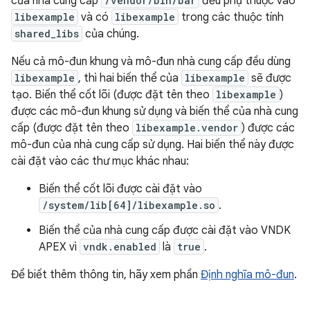
của nhà cung cấp
/vendor/bin/bar
đều phụ thuộc vào
libexample
và có
libexample
trong các thuộc tính
shared_libs
của chúng.
Nếu cả mô-đun khung và mô-đun nhà cung cấp đều dùng
libexample
, thì hai biến thể của
libexample
sẽ được
tạo. Biến thể cốt lõi (được đặt tên theo
libexample
)
được các mô-đun khung sử dụng và biến thể của nhà cung
cấp (được đặt tên theo
libexample.vendor
) được các
mô-đun của nhà cung cấp sử dụng. Hai biến thể này được
cài đặt vào các thư mục khác nhau:
Biến thể cốt lõi được cài đặt vào
/system/lib[64]/libexample.so
.
Biến thể của nhà cung cấp được cài đặt vào VNDK
APEX vì
vndk.enabled
là
true
.
Để biết thêm thông tin, hãy xem phần
Định nghĩa mô-đun
.