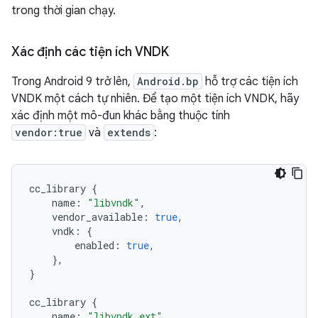
trong thời gian chạy.
Xác định các tiện ích VNDK
Trong Android 9 trở lên,
Android.bp
hỗ trợ các tiện ích
VNDK một cách tự nhiên. Để tạo một tiện ích VNDK, hãy
xác định một mô-đun khác bằng thuộc tính
vendor:true
và
extends
:
cc_library
{
name
:
"libvndk"
,
vendor_available
:
true
,
vndk
:
{
enabled
:
true
,
},
}
cc_library
{
name
:
"libvndk_ext"
,