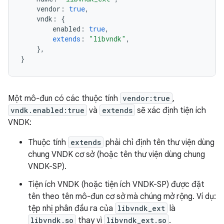
vendor
:
true
,
vndk
:
{
enabled
:
true
,
extends
:
"libvndk"
,
},
}
Một mô-đun có các thuộc tính
vendor:true
,
vndk.enabled:true
và
extends
sẽ xác định tiện ích
VNDK:
Thuộc tính
extends
phải chỉ định tên thư viện dùng
chung VNDK cơ sở (hoặc tên thư viện dùng chung
VNDK-SP).
Tiện ích VNDK (hoặc tiện ích VNDK-SP) được đặt
tên theo tên mô-đun cơ sở mà chúng mở rộng. Ví dụ:
tệp nhị phân đầu ra của
libvndk_ext
là
libvndk.so
thay vì
libvndk_ext.so
.