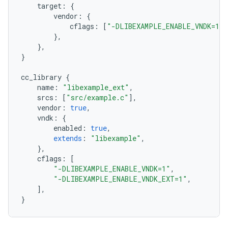
target
:
{
vendor
:
{
cflags
:
[
"-DLIBEXAMPLE_ENABLE_VNDK=1"
]
},
},
}
cc_library
{
name
:
"libexample_ext"
,
srcs
:
[
"src/example.c"
],
vendor
:
true
,
vndk
:
{
enabled
:
true
,
extends
:
"libexample"
,
},
cflags
:
[
"-DLIBEXAMPLE_ENABLE_VNDK=1"
,
"-DLIBEXAMPLE_ENABLE_VNDK_EXT=1"
,
],
}