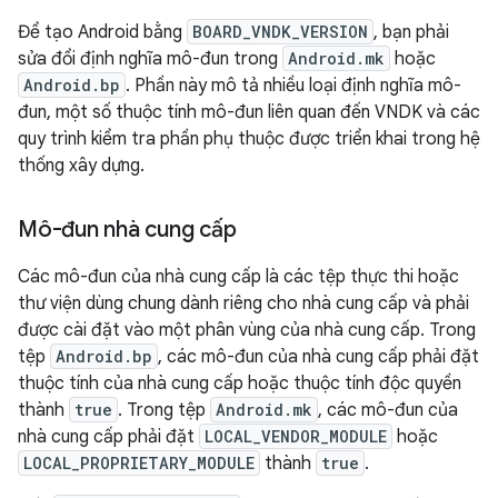
Để tạo Android bằng
BOARD_VNDK_VERSION
, bạn phải
sửa đổi định nghĩa mô-đun trong
Android.mk
hoặc
Android.bp
. Phần này mô tả nhiều loại định nghĩa mô-
đun, một số thuộc tính mô-đun liên quan đến VNDK và các
quy trình kiểm tra phần phụ thuộc được triển khai trong hệ
thống xây dựng.
Mô-đun nhà cung cấp
Các mô-đun của nhà cung cấp là các tệp thực thi hoặc
thư viện dùng chung dành riêng cho nhà cung cấp và phải
được cài đặt vào một phân vùng của nhà cung cấp. Trong
tệp
Android.bp
, các mô-đun của nhà cung cấp phải đặt
thuộc tính của nhà cung cấp hoặc thuộc tính độc quyền
thành
true
. Trong tệp
Android.mk
, các mô-đun của
nhà cung cấp phải đặt
LOCAL_VENDOR_MODULE
hoặc
LOCAL_PROPRIETARY_MODULE
thành
true
.