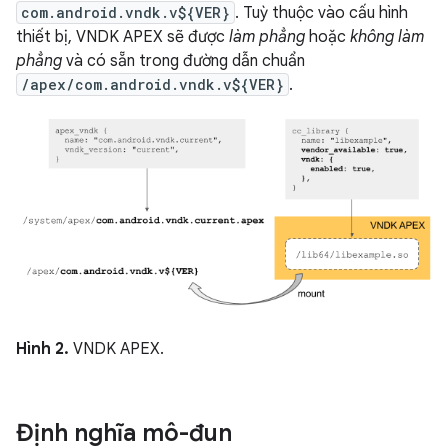
com.android.vndk.v${VER}
. Tuỳ thuộc vào cấu hình
thiết bị, VNDK APEX sẽ được
làm phẳng
hoặc
không làm
phẳng
và có sẵn trong đường dẫn chuẩn
/apex/com.android.vndk.v${VER}
.
Hình 2.
VNDK APEX.
Định nghĩa mô-đun