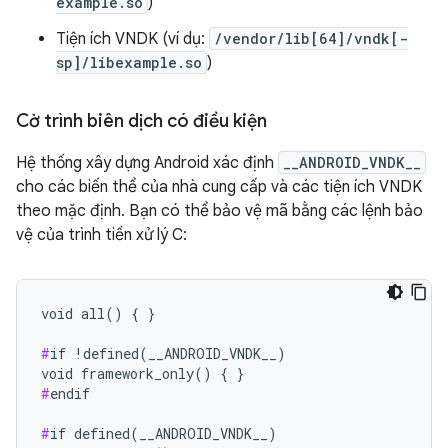
example.so
)
Tiện ích VNDK (ví dụ:
/vendor/lib[64]/vndk[-
sp]/libexample.so
)
Cờ trình biên dịch có điều kiện
Hệ thống xây dựng Android xác định
__ANDROID_VNDK__
cho các biến thể của nhà cung cấp và các tiện ích VNDK
theo mặc định. Bạn có thể bảo vệ mã bằng các lệnh bảo
vệ của trình tiền xử lý C:
void all() { }

#
if !defined(__ANDROID_VNDK__)

#
endif

#
if defined(__ANDROID_VNDK__)
