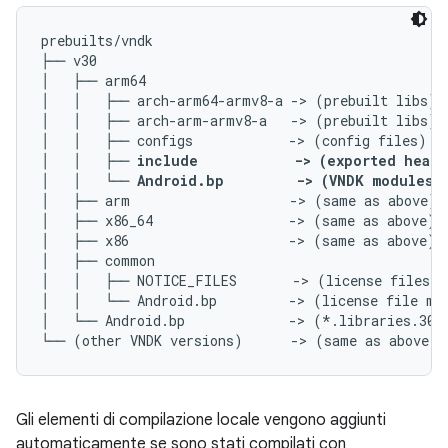
prebuilts/vndk

├── v30

│   ├── arm64

│   │   ├── arch-arm64-armv8-a -> (prebuilt libs)

│   │   ├── arch-arm-armv8-a   -> (prebuilt libs)

│   │   ├── configs            -> (config files)

│   │   ├── 
include            -> (exported heade
│   │   └── 
Android.bp         -> (VNDK modules 
│   ├── arm                    -> (same as above)

│   ├── x86_64                 -> (same as above)

│   ├── x86                    -> (same as above)

│   ├── common

│   │   ├── NOTICE_FILES       -> (license files)

│   │   └── Android.bp         -> (license file mod
│   └── Android.bp             -> (*.libraries.30.t
Gli elementi di compilazione locale vengono aggiunti
automaticamente se sono stati compilati con