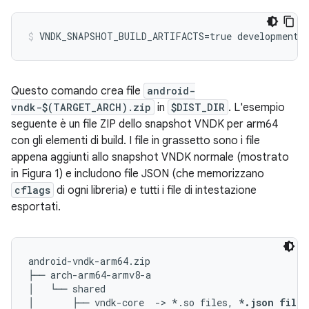
Questo comando crea file
android-
vndk-$(TARGET_ARCH).zip
in
$DIST_DIR
. L'esempio
seguente è un file ZIP dello snapshot VNDK per arm64
con gli elementi di build. I file in grassetto sono i file
appena aggiunti allo snapshot VNDK normale (mostrato
in Figura 1) e includono file JSON (che memorizzano
cflags
di ogni libreria) e tutti i file di intestazione
esportati.
android-vndk-arm64.zip

├── arch-arm64-armv8-a

│   └── shared

│       ├── vndk-core  -> *.so files, 
*.json files