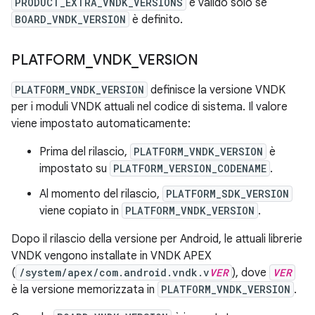
PRODUCT_EXTRA_VNDK_VERSIONS
è valido solo se
BOARD_VNDK_VERSION
è definito.
PLATFORM
_
VNDK
_
VERSION
PLATFORM_VNDK_VERSION
definisce la versione VNDK
per i moduli VNDK attuali nel codice di sistema. Il valore
viene impostato automaticamente:
Prima del rilascio,
PLATFORM_VNDK_VERSION
è
impostato su
PLATFORM_VERSION_CODENAME
.
Al momento del rilascio,
PLATFORM_SDK_VERSION
viene copiato in
PLATFORM_VNDK_VERSION
.
Dopo il rilascio della versione per Android, le attuali librerie
VNDK vengono installate in VNDK APEX
(
/system/apex/com.android.vndk.v
VER
), dove
VER
è la versione memorizzata in
PLATFORM_VNDK_VERSION
.