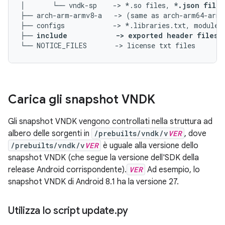
│       └── vndk-sp    -> *.so files, 
*.json files
├── arch-arm-armv8-a   -> (same as arch-arm64-armv
├── configs            -> *.libraries.txt, module_p
├── 
include            -> exported header files 
Carica gli snapshot VNDK
Gli snapshot VNDK vengono controllati nella struttura ad
albero delle sorgenti in
/prebuilts/vndk/v
VER
, dove
/prebuilts/vndk/v
VER
è uguale alla versione dello
snapshot VNDK (che segue la versione dell'SDK della
release Android corrispondente).
VER
Ad esempio, lo
snapshot VNDK di Android 8.1 ha la versione 27.
Utilizza lo script update
.
py