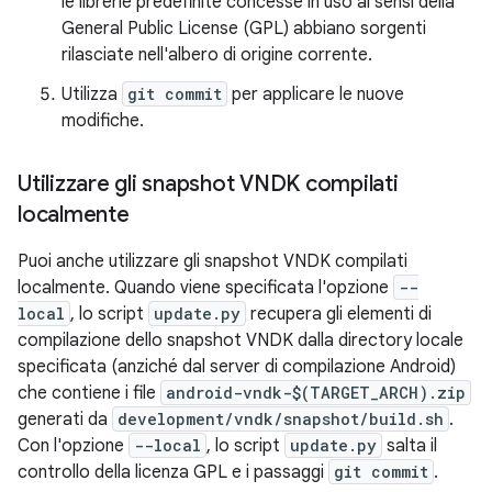
le librerie predefinite concesse in uso ai sensi della
General Public License (GPL) abbiano sorgenti
rilasciate nell'albero di origine corrente.
Utilizza
git commit
per applicare le nuove
modifiche.
Utilizzare gli snapshot VNDK compilati
localmente
Puoi anche utilizzare gli snapshot VNDK compilati
localmente. Quando viene specificata l'opzione
--
local
, lo script
update.py
recupera gli elementi di
compilazione dello snapshot VNDK dalla directory locale
specificata (anziché dal server di compilazione Android)
che contiene i file
android-vndk-$(TARGET_ARCH).zip
generati da
development/vndk/snapshot/build.sh
.
Con l'opzione
--local
, lo script
update.py
salta il
controllo della licenza GPL e i passaggi
git commit
.