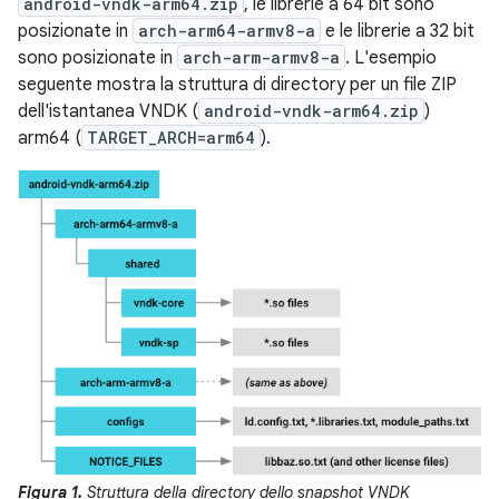
android-vndk-arm64.zip
, le librerie a 64 bit sono
posizionate in
arch-arm64-armv8-a
e le librerie a 32 bit
sono posizionate in
arch-arm-armv8-a
. L'esempio
seguente mostra la struttura di directory per un file ZIP
dell'istantanea VNDK (
android-vndk-arm64.zip
)
arm64 (
TARGET_ARCH=arm64
).
Figura 1.
Struttura della directory dello snapshot VNDK