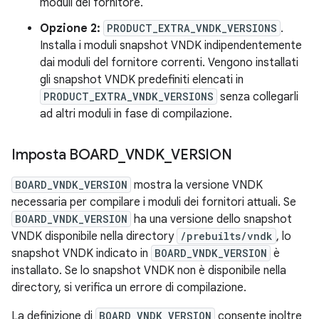
moduli del fornitore.
Opzione 2:
PRODUCT_EXTRA_VNDK_VERSIONS
.
Installa i moduli snapshot VNDK indipendentemente
dai moduli del fornitore correnti. Vengono installati
gli snapshot VNDK predefiniti elencati in
PRODUCT_EXTRA_VNDK_VERSIONS
senza collegarli
ad altri moduli in fase di compilazione.
Imposta BOARD
_
VNDK
_
VERSION
BOARD_VNDK_VERSION
mostra la versione VNDK
necessaria per compilare i moduli dei fornitori attuali. Se
BOARD_VNDK_VERSION
ha una versione dello snapshot
VNDK disponibile nella directory
/prebuilts/vndk
, lo
snapshot VNDK indicato in
BOARD_VNDK_VERSION
è
installato. Se lo snapshot VNDK non è disponibile nella
directory, si verifica un errore di compilazione.
La definizione di
BOARD_VNDK_VERSION
consente inoltre