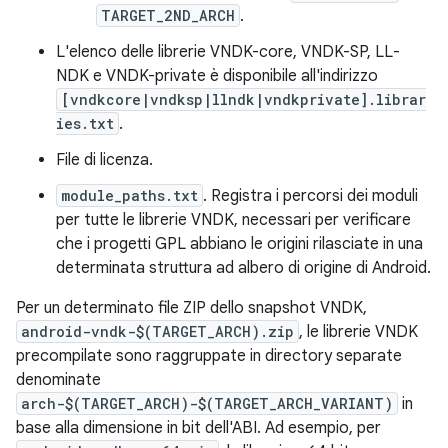
TARGET_2ND_ARCH
.
L'elenco delle librerie VNDK-core, VNDK-SP, LL-
NDK e VNDK-private è disponibile all'indirizzo
[vndkcore|vndksp|llndk|vndkprivate].librar
ies.txt
.
File di licenza.
module_paths.txt
. Registra i percorsi dei moduli
per tutte le librerie VNDK, necessari per verificare
che i progetti GPL abbiano le origini rilasciate in una
determinata struttura ad albero di origine di Android.
Per un determinato file ZIP dello snapshot VNDK,
android-vndk-$(TARGET_ARCH).zip
, le librerie VNDK
precompilate sono raggruppate in directory separate
denominate
arch-$(TARGET_ARCH)-$(TARGET_ARCH_VARIANT)
in
base alla dimensione in bit dell'ABI. Ad esempio, per