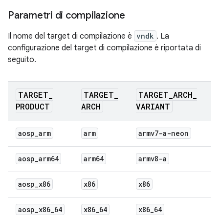
Parametri di compilazione
Il nome del target di compilazione è
vndk
. La
configurazione del target di compilazione è riportata di
seguito.
TARGET
_
TARGET
_
TARGET
_
ARCH
_
PRODUCT
ARCH
VARIANT
aosp
_
arm
arm
armv7-a-neon
aosp
_
arm64
arm64
armv8-a
aosp
_
x86
x86
x86
aosp
_
x86
_
64
x86
_
64
x86
_
64