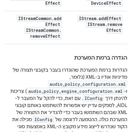
Effect
Device
Effect
IStream
Common
.
add
IStream
.
add
Effect
Effect
IStream
.
remove
IStream
Common
.
Effect
remove
Effect
הגדרה ברמת המערכת
הגדרות ברמת המערכת שהוגדרו בעבר בקובצי תצורה של
מדיניות אודיו ב-XML (כלומר,
audio_policy_configuration.xml
ו-
audio_policy_engine_configuration.xml
) צריכות
להינתן דרך
IConfig
. עם זאת, כדי להקל על המעבר ל-
AIDL, לספקים עדיין יש אפשרות להשתמש באותם קובצי
XML שבהם השתמשו בעבר כדי להגדיר את התצורה של
המערכת כולה. ההטמעה לדוגמה של
IConfig
מכילה את
הקוד שנדרש לייצוג מידע מקובץ ה-XML באמצעות סוגי