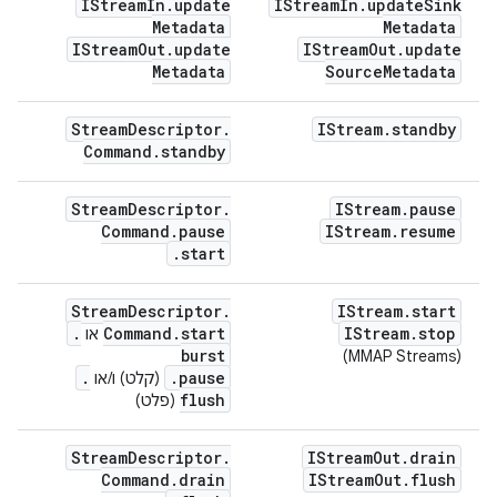
IStream
In
.
update
IStream
In
.
update
Sink
Metadata
Metadata
IStream
Out
.
update
IStream
Out
.
update
Metadata
Source
Metadata
Stream
Descriptor
.
IStream
.
standby
Command
.
standby
Stream
Descriptor
.
IStream
.
pause
Command
.
pause
IStream
.
resume
.
start
Stream
Descriptor
.
IStream
.
start
.
Command
.
start
IStream
.
stop
או
burst
‫
(MMAP Streams)
.
.
pause
(קלט) ו/או
flush
(פלט)
Stream
Descriptor
.
IStream
Out
.
drain
Command
.
drain
IStream
Out
.
flush