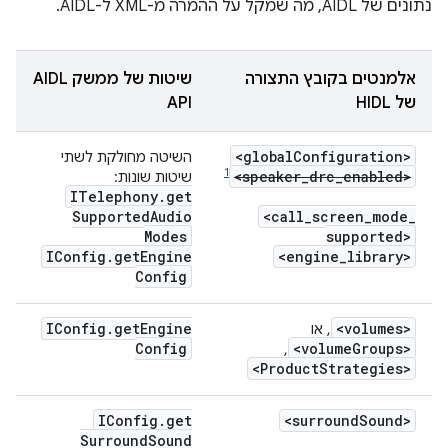
נתונים של AIDL, מה שמקל על ההמרה מ-XML ל-AIDL.
אלמנטים בקובץ התצורה
שיטות של ממשק AIDL
של HIDL
API
<global
Configuration>
השיטה מחולקת לשתי
1
<speaker_drc_enabled>
שיטות שונות:
ITelephony
.
get
Supported
Audio
<call
_
screen
_
mode
_
Modes
supported>
IConfig
.
get
Engine
<engine
_
library>
Config
IConfig
.
get
Engine
<volumes>
, או
Config
<volume
Groups>
,
<Product
Strategies>
IConfig
.
get
<surround
Sound>
Surround
Sound