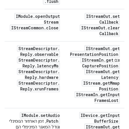
.
flush
IModule
.
open
Output
IStream
Out
.
set
Stream
Callback
IStream
Common
.
close
IStream
Out
.
clear
Callback
Stream
Descriptor
.
IStream
Out
.
get
Reply
.
observable
Presentation
Position
Stream
Descriptor
.
IStream
In
.
get
וגם
Reply
.
latency
Ms
Capture
Position
Stream
Descriptor
.
IStream
Out
.
get
Reply
.
hardware
Latency
Stream
Descriptor
.
IStream
.
get
Mmap
Reply
.
xrun
Frames
Position
IStream
In
.
get
Input
Frames
Lost
IModule
.
set
Audio
IDevice
.
get
Input
Patch
Buffer
Size
, זמן האחזור הנומינלי
IStream
Out
.
get
וגודל המאגר המינימלי הם