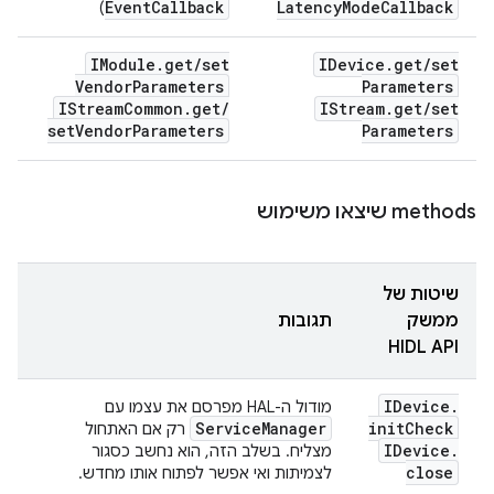
Event
Callback
Latency
Mode
Callback
)
IModule
.
get
/
set
IDevice
.
get
/
set
Vendor
Parameters
Parameters
IStream
Common
.
get
/
IStream
.
get
/
set
set
Vendor
Parameters
Parameters
‫methods שיצאו משימוש
שיטות של
ממשק
תגובות
HIDL API
IDevice
.
מודול ה-HAL מפרסם את עצמו עם
Service
Manager
init
Check
רק אם האתחול
IDevice
.
מצליח. בשלב הזה, הוא נחשב כסגור
close
לצמיתות ואי אפשר לפתוח אותו מחדש.