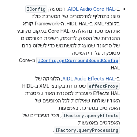
ב-
AIDL Audio Core HAL
, הממשק
IConfig
מוצג כתחליף לפרמטרים של המערכת כולה
בקובצי XML ב-HIDL HAL. ה-framework קורא
את הפרמטרים האלה מ-Core HAL במקום מקובץ
ההגדרות של הספק. לדוגמה, רשימת הפורמטים
של סראונד שמוצגת למשתמש כדי לשלוט בהם
מסופקת על ידי השיטה
IConfig.getSurroundSoundConfig
ב-Core
HAL.
ב-
AIDL Audio Effects HAL
, הלוגיקה של
effectProxy
שמוגדרת בקובצי XML ב-HIDL
Effects HAL מועברת למסגרת האודיו. מסגרת
האודיו שולחת שאילתות לכל המופעים של
האפקטים במערכת באמצעות
IFactory.queryEffects
, ולכל העיבודים של
האפקטים באמצעות
.
IFactory.queryProcessing