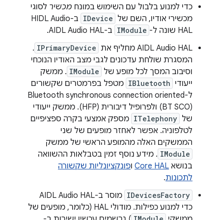
כדי למנוע בלבול עם השימוש במונח
מכשיר
לסוגי
מכשירי אודיו, השם של
IDevice
ב-HIDL Audio
HAL שונה ל-
IModule
ב-AIDL Audio HAL.
‫AIDL Audio HAL מחליף את
IPrimaryDevice
.
המסגרת שולחת עדכונים לגבי מצב האודיו הנוכחי
וסיבוב המסך לכל מופע של
IModule
. ממשק
ייעודי
IBluetooth
מטפל בפרמטרים שקשורים
ל-Bluetooth synchronous connection oriented
(BT SCO) ולפרופיל דיבורית (HFP). ממשק ייעודי
של
ITelephony
מספק אמצעי בקרה ספציפיים
לטלפוניה. אפשר לאחזר מופעים של שני
הממשקים האלה מהמופע הראשי של ממשק
IModule
. מידע נוסף זמין בטבלאות ההשוואה
בנושא
Core HAL
ו
פונקציונליות שקשורה
לתכונות
.
IDevicesFactory
מוסר ב-AIDL Audio HAL
כדי למנוע כפילות. מודולי HAL (כלומר, מופעים של
ממשקי
IModule
) נרשמים עכשיו ישירות ב-