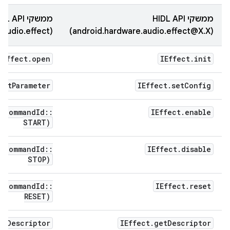
ממשקי HIDL API
ממשקי AIDL API
(android.hardware.audio.effect)
(android.hardware.audio.effect@X.X)
IEffect
.
open
IEffect
.
init
set
Parameter
IEffect
.
set
Config
(
Command
Id
::
IEffect
.
enable
START)
(
Command
Id
::
IEffect
.
disable
STOP)
(
Command
Id
::
IEffect
.
reset
RESET)
et
Descriptor
IEffect
.
get
Descriptor