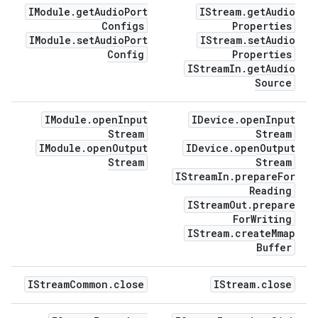
IModule
.
get
Audio
Port
IStream
.
get
Audio
Configs
Properties
IModule
.
set
Audio
Port
IStream
.
set
Audio
Config
Properties
IStream
In
.
get
Audio
Source
IModule
.
open
Input
IDevice
.
open
Input
Stream
Stream
IModule
.
open
Output
IDevice
.
open
Output
Stream
Stream
IStream
In
.
prepare
For
Reading
IStream
Out
.
prepare
For
Writing
IStream
.
create
Mmap
Buffer
IStream
Common
.
close
IStream
.
close