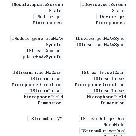
IModule
.
update
Screen
IDevice
.
set
Screen
State
State
IModule
.
get
IDevice
.
get
Microphones
Microphones
IModule
.
generate
Hw
Av
IDevice
.
get
Hw
Av
Sync
Sync
Id
IStream
.
set
Hw
Av
Sync
IStream
Common
.
update
Hw
Av
Sync
Id
IStream
In
.
set
Hw
Gain
IStream
In
.
set
Gain
IStream
In
.
set
IStream
In
.
set
Microphone
Direction
Microphone
Direction
IStream
In
.
set
IStream
In
.
set
Microphone
Field
Microphone
Field
Dimension
Dimension
IStream
Out
.
\*
IStream
Out
.
get
Dual
Mono
Mode
IStream
Out
.
set
Dual