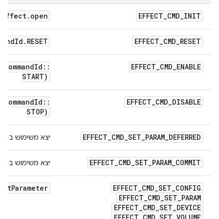
IEffect
.
open
EFFECT
_
CMD
_
INIT
mand
Id
.
RESET
EFFECT
_
CMD
_
RESET
(
Command
Id
::
EFFECT
_
CMD
_
ENABLE
START)
(
Command
Id
::
EFFECT
_
CMD
_
DISABLE
STOP)
EFFECT
_
CMD
_
SET
_
PARAM
_
DEFERRED
יצא משימוש ב-Effects AIDL HAL
EFFECT
_
CMD
_
SET
_
PARAM
_
COMMIT
יצא משימוש ב-Effects AIDL HAL
set
Parameter
EFFECT
_
CMD
_
SET
_
CONFIG
EFFECT
_
CMD
_
SET
_
PARAM
EFFECT
_
CMD
_
SET
_
DEVICE
EFFECT
_
CMD
_
SET
_
VOLUME