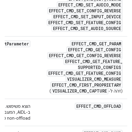
EFFECT
_
CMD
_
SET
_
AUDIO
_
MODE
EFFECT
_
CMD
_
SET
_
CONFIG
_
REVERSE
EFFECT
_
CMD
_
SET
_
INPUT
_
DEVICE
EFFECT
_
CMD
_
SET
_
FEATURE
_
CONFIG
EFFECT
_
CMD
_
SET
_
AUDIO
_
SOURCE
get
Parameter
EFFECT
_
CMD
_
GET
_
PARAM
EFFECT
_
CMD
_
GET
_
CONFIG
EFFECT
_
CMD
_
GET
_
CONFIG
_
REVERSE
EFFECT
_
CMD
_
GET
_
FEATURE
_
SUPPORTED
_
CONFIGS
EFFECT
_
CMD
_
GET
_
FEATURE
_
CONFIG
VISUALIZER
_
CMD
_
MEASURE
EFFECT
_
CMD
_
FIRST
_
PROPRIETARY
VISUALIZER
_
CMD
_
CAPTURE
(זהה ל-
)
EFFECT
_
CMD
_
OFFLOAD
הוצא משימוש.
non-offload מתבצע ב-framework.