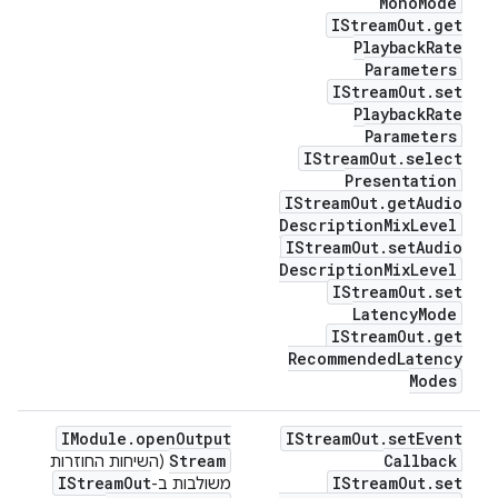
Mono
Mode
IStream
Out
.
get
Playback
Rate
Parameters
IStream
Out
.
set
Playback
Rate
Parameters
IStream
Out
.
select
Presentation
IStream
Out
.
get
Audio
Description
Mix
Level
IStream
Out
.
set
Audio
Description
Mix
Level
IStream
Out
.
set
Latency
Mode
IStream
Out
.
get
Recommended
Latency
Modes
IModule
.
open
Output
IStream
Out
.
set
Event
Stream
Callback
(השיחות החוזרות
IStream
Out
IStream
Out
.
set
משולבות ב-