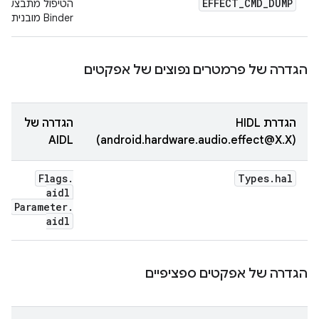
EFFECT
_
CMD
_
DUMP
הטיפול מתבצע על
p
Binder מובנית
הגדרה של פרמטרים נפוצים של אפקטים
הגדרת HIDL‏
הגדרה של
AIDL
(android.hardware.audio.effect@X.X)
Flags
.
Types
.
hal
aidl
Parameter
.
aidl
הגדרה של אפקטים ספציפיים