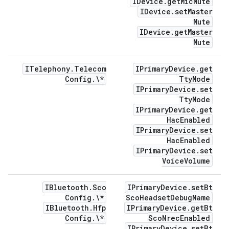
IDevice
.
get
Mic
Mute
IDevice
.
set
Master
Mute
IDevice
.
get
Master
Mute
ITelephony
.
Telecom
IPrimary
Device
.
get
Config
.
\*
Tty
Mode
IPrimary
Device
.
set
Tty
Mode
IPrimary
Device
.
get
Hac
Enabled
IPrimary
Device
.
set
Hac
Enabled
IPrimary
Device
.
set
Voice
Volume
IBluetooth
.
Sco
IPrimary
Device
.
set
Bt
Config
.
\*
Sco
Headset
Debug
Name
IBluetooth
.
Hfp
IPrimary
Device
.
get
Bt
Config
.
\*
Sco
Nrec
Enabled
IPrimary
Device
.
set
Bt