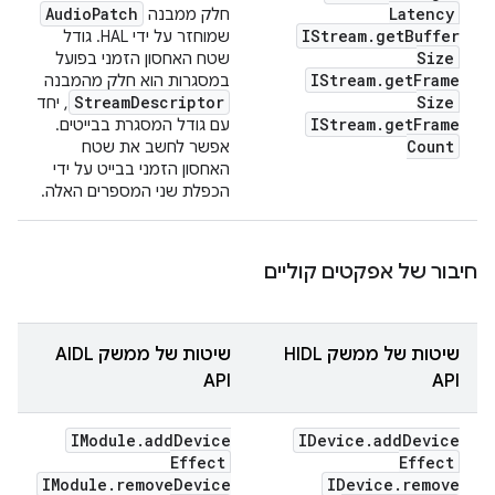
Audio
Patch
Latency
חלק ממבנה
IStream
.
get
Buffer
שמוחזר על ידי HAL. גודל
Size
שטח האחסון הזמני בפועל
IStream
.
get
Frame
במסגרות הוא חלק מהמבנה
Stream
Descriptor
Size
, יחד
IStream
.
get
Frame
עם גודל המסגרת בבייטים.
Count
אפשר לחשב את שטח
האחסון הזמני בבייט על ידי
הכפלת שני המספרים האלה.
חיבור של אפקטים קוליים
שיטות של ממשק HIDL
שיטות של ממשק AIDL
API
API
IModule
.
add
Device
IDevice
.
add
Device
Effect
Effect
IModule
.
remove
Device
IDevice
.
remove