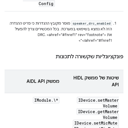
Config
מוסר מקובץ ההגדרות כי פריט ההגדרה
speaker_drc_enabled
הזה לא נמצא בשימוש במערכת. בכל המכשירים צריך להפעיל
את DRC. <ahref="#fnref1" rev="footnote">
</ahref="#fnref1">
פונקציונליות שקשורה לתכונות
שיטות של ממשק HIDL
ממשק AIDL API
API
IModule
.
\*
IDevice
.
set
Master
Volume
IDevice
.
get
Master
Volume
IDevice
.
set
Mic
Mute