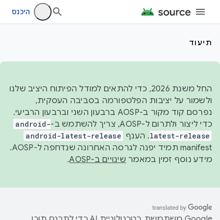
היכנס
תיעוד
החל משנת 2026, כדי להתאים למודל הפיתוח היציב שלנו
ולשמור על יציבות הפלטפורמה בסביבה העסקית,
נפרסם קוד מקור ב-AOSP ברבעון השני וברבעון הרביעי.
כדי ליצור ולתרום ל-AOSP, צריך להשתמש ב-
android-
latest-release
. הענף
android-latest-release
manifest תמיד יפנה לגרסה האחרונה שנדחפה ל-AOSP.
מידע נוסף זמין במאמר
שינויים ב-AOSP
.
‫Google משתמשת בטכנולוגיית AI כדי לתרגם תוכן