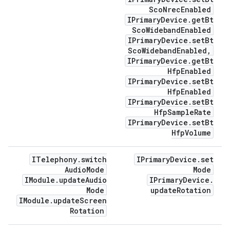
Sco
Nrec
Enabled
IPrimary
Device
.
get
Bt
Sco
Wideband
Enabled
IPrimary
Device
.
set
Bt
Sco
Wideband
Enabled
,
IPrimary
Device
.
get
Bt
Hfp
Enabled
IPrimary
Device
.
set
Bt
Hfp
Enabled
IPrimary
Device
.
set
Bt
Hfp
Sample
Rate
IPrimary
Device
.
set
Bt
Hfp
Volume
ITelephony
.
switch
IPrimary
Device
.
set
Audio
Mode
Mode
IModule
.
update
Audio
IPrimary
Device
.
Mode
update
Rotation
IModule
.
update
Screen
Rotation