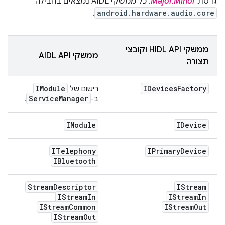
גרסת
Major.Minor
. כל ממשקי AIDL נמצאים בחבילה
.
android.hardware.audio.core
ממשקי HIDL API וקובצי
ממשקי AIDL API
תצורה
IModule
IDevices
Factory
רישום של
Service
Manager
ב-
.
IModule
IDevice
ITelephony
IPrimary
Device
IBluetooth
Stream
Descriptor
IStream
IStream
In
IStream
In
IStream
Common
IStream
Out
IStream
Out