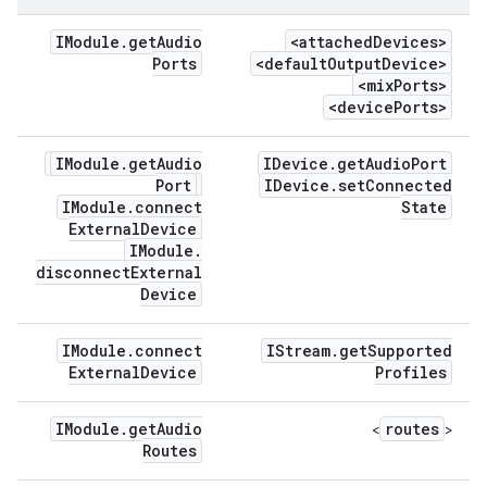
IModule
.
get
Audio
<attached
Devices>
Ports
<default
Output
Device>
<mix
Ports>
<device
Ports>
IModule
.
get
Audio
IDevice
.
get
Audio
Port
Port
IDevice
.
set
Connected
IModule
.
connect
State
External
Device
IModule
.
disconnect
External
Device
IModule
.
connect
IStream
.
get
Supported
External
Device
Profiles
IModule
.
get
Audio
routes
>
<
Routes