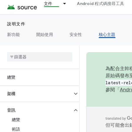
文件
Android 程式碼搜尋工具
說明文件
新功能
開始使用
安全性
核心主題
為配合主幹穩
原始碼發布至
總覽
latest-rel
參閱「
And
架構
音訊
總覽
但可能會出
術語