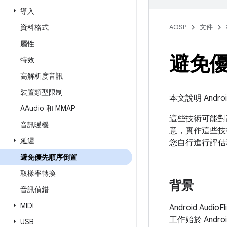
導入
資料格式
AOSP
文件
屬性
避免
特效
高解析度音訊
裝置類型限制
本文說明 And
AAudio 和 MMAP
這些技術可能對高
音訊暖機
意，實作這些技
延遲
您自行進行評估
避免優先順序倒置
取樣率轉換
背景
音訊偵錯
MIDI
Android Au
工作始於 Androi
USB