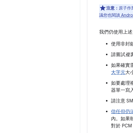
注意：
原子作
議您也閱讀
Andr
我們仍使用上述
使用非封
請嘗試
複
如果確實
大字元
大
如要處理
器單一寫入
請注意 S
信任但仍
內。如果執
對於 PC