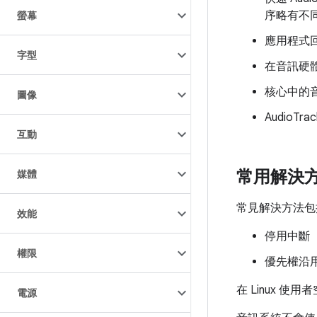
序略有不同
螢幕
應用程式回
字型
在音訊硬體
核心中的
圖像
AudioT
互動
常用解決
媒體
常見解決方法包
效能
停用中斷
權限
優先權沿
在 Linux 
電源