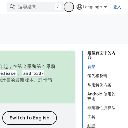
/
登入
這個頁面中的內
容
，在第 2 季和第 4 季將
背景
release
。
android-
優先權反轉
始碼計畫的最新版本。詳情請
常用解決方案
Android 使用的
技術
非阻礙性演算法
工具
結語