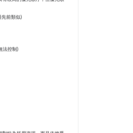
與先前類似)
們無法控制)