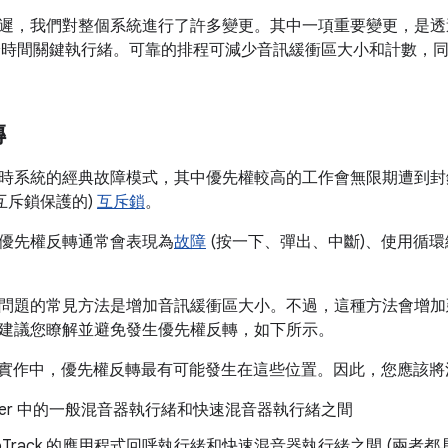
遲，我們對整個系統進行了許多變更。其中一項重要變更，是透
派給時間關鍵執行緒。可靠的排程可減少音訊緩衝區大小和計數，
轉
時系統的經典故障模式，其中優先權較高的工作會無限期遭到封
互斥鎖保護的)
互斥鎖
。
優先權反轉通常會表現為
故障
(按一下、彈出、中斷)、使用循
問題的常見方法是增加音訊緩衝區大小。不過，這種方法會增加
建議您瞭解並避免發生優先權反轉，如下所示。
id 音訊實作中，優先權反轉最有可能發生在這些位置。因此，您應該
Flinger 中的一般混音器執行緒和快速混音器執行緒之間
dioTrack 的應用程式回呼執行緒和快速混音器執行緒之間 (兩