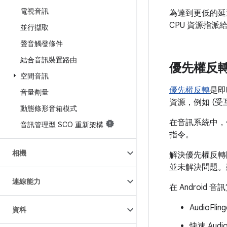
電視音訊
為達到更低的延
CPU 資源指
並行擷取
聲音觸發條件
結合音訊裝置路由
優先權反
空間音訊
優先權反轉
是即
音量劑量
資源，例如 (受
動態條形音箱模式
在音訊系統中，
音訊管理型 SCO 重新架構
指令。
相機
解決優先權反轉
並未解決問題。
連線能力
在 Andro
Audio
資料
快速 Au