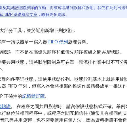
業及其與記憶體屏障的互動，向來容易遭到誤解和誤用。我們在此列出這
oid SMP 基礎概念文章
，瞭解更多資訊。
大部分工具，並於近期新增下列技術：
鎖單一讀取器單一寫入器
FIFO 佇列
處理資料。
製
狀態，而不是在高優先順序和低優先順序模組之間
共用
狀態。
需要共用狀態，請將狀態限制為可在單一匯流排作業中以不可分
小。
複雜的多字詞狀態，請使用狀態佇列。狀態佇列基本上就是用於
器 FIFO 佇列，但寫入器會將相鄰的推送作業摺疊成單一推送
MP 正確性的
記憶體屏障
。
須驗證
。 在程序之間共用
狀態
時，請勿假設狀態格式正確。舉例
行緒位於相同程序中，或程序之間互相信任 (通常具有相同的 U
M 音訊等共用
資料
，也不需要使用這個方法，因為資料損毀不會造