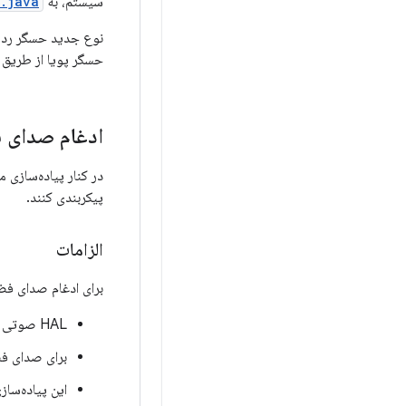
سیستم، به
r.java
نوع جدید حسگر ردی
حسگر پویا از طریق بلوتوث یا USB در مع
ادغام صدای 
پیکربندی کنند.
الزامات
برای ادغام صدای فضا
HAL صوتی و DSP صوتی باید از یک مسیر خروجی اختصاصی برای صدای فضایی پشتیبانی کنند.
برای صدای فض
این پیاده‌ساز