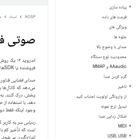
پیاده سازی
فرمت های داده
AOSP
اسناد
م
ویژگی های
صوتی فض
جلوه ها
صدای با وضوح بالا
محدودیت نوع دستگاه
AAaudio و MMAP
فروشنده یا SDKها، از صدای مکانی و ردیابی سر پشتیبانی کنند.
گرم کردن صدا
صدای فضایی
فناوری
تاخیر
می‌دهد که کانال‌ها
پخش، درک کنند. به 
از وارونگی اولویت اجتناب کنید
دهد. با استفاده از
تبدیل نرخ نمونه
وجود اینکه فقط دو 
اشکال زدایی صدا
ردیابی سر
به کاربر 
MIDI
است که تأخیر کم باش
USB، USB
اندازه‌گیری می‌شود.