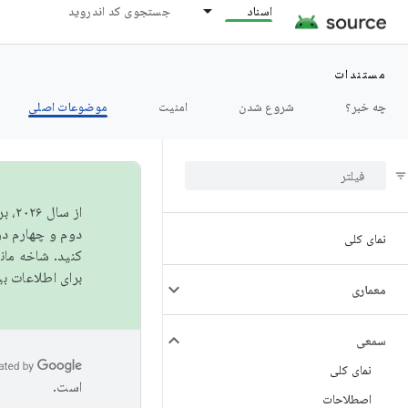
اسناد
جستجوی کد اندروید
مستندات
چه خبر؟
شروع شدن
امنیت
موضوعات اصلی
از 
دوم و چهارم در AOSP منتشر خواهیم کرد. برای ساخت و مشارکت در 
نمای کلی
کنید. شاخه ما
برای اطلاعات ب
معماری
سمعی
نمای کلی
است.
اصطلاحات