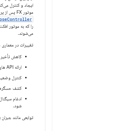
ایجاد و کنترل می‌ک
موتور FX پس از پردازش می‌دهد که یک خروجی استریو را به Audio HAL ارائه می‌دهد. برای ردیابی سر، کلاس
oseController
را که به موتور افکت
می‌شوند.
تغییرات در معماری خط لوله صوتی 
کاهش تأخیر ب
ارائه API های یکپارچه برای خدمت به توسعه دهندگان برنامه.
کنترل وضعیت ردیا
کشف حسگرهای 
ادغام سیگنال
شود.
توابعی مانند جبران