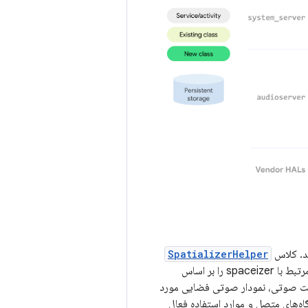
د. کلاس
SpatializerHelper
در سرویس صوتی با اجزای رابط کاربری سیستم (System UI) ارتباط برقرار می‌کند تا عملکردهای مرتبط با spaceizer را بر اساس
 صوتی، نمودار صوتی فضایی مورد
ه‌های متصل و موارد استفاده فعال