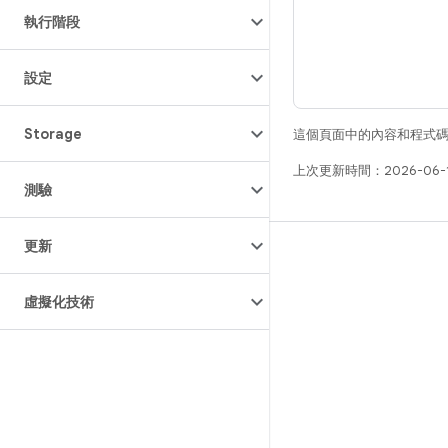
執行階段
設定
Storage
這個頁面中的內容和程式
上次更新時間：2026-06-
測驗
更新
版本
Android 程式庫
虛擬化技術
相關規定
下載程式碼
預覽二進位檔
原廠映像檔