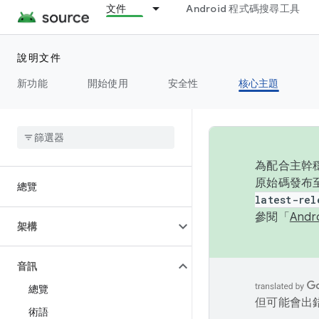
文件
Android 程式碼搜尋工具
說明文件
新功能
開始使用
安全性
核心主題
為配合主幹穩
原始碼發布至
總覽
latest-rel
參閱「
And
架構
音訊
總覽
但可能會出
術語