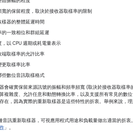
整體振幅的程度
頻寬的保留程度，取決於接收器取樣率的限制
取樣器的整體延遲時間
率的一致相位和群組延遲
，以 CPU 週期或耗電量表示
收端取樣率的允許比率
變更取樣率比率
哪些數位音訊取樣格式
器會確實保留來源訊號的振幅和頻率頻寬 (取決於接收器取樣率
算複雜度、允許任意和動態轉換比率，以及支援所有常見的數位
存在，因為實際的重新取樣器是這些特性的折衷。舉例來說，理
 內建多種音訊重新取樣器，可視應用程式用途和負載量做出適當的折
作
」。