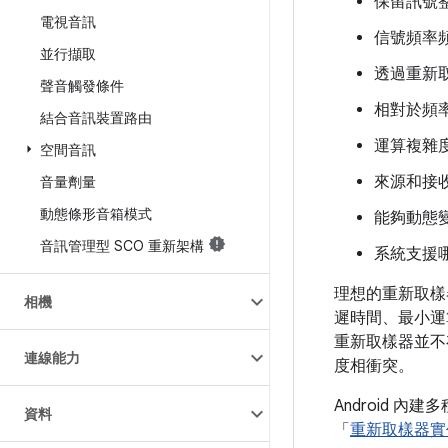
保留訊號
電視音訊
信號頻率
並行擷取
透過重新
聲音觸發條件
相對於頻
結合音訊裝置路由
運算複雜度
空間音訊
來源和接
音量劑量
動態條形音箱模式
能夠動態
音訊管理型 SCO 重新架構
系統支援
理想的重新取樣
相機
遲時間、最小運
重新取樣器並不
連線能力
度相衝突。
Android
資料
「
重新取樣器實