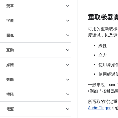
螢幕
重取樣器
字型
可用的重新取樣
度遞減，以及運
圖像
線性
互動
立方
使用原始係數
媒體
使用經過修
效能
一般來說，si
(例如「按鍵點
權限
所選取的特定重
AudioFlinger
中
電源