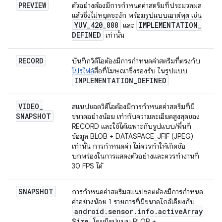
PREVIEW
ตัวอย่างต้องมีการกำหนดค่าสตรีมที่ประมวลผล
แล้วซึ่งไม่หยุดชะงัก พร้อมรูปแบบเอาต์พุต เช่น
YUV
_
420
_
888
IMPLEMENTATION
_
และ
DEFINED
เท่านั้น
RECORD
บันทึกวิดีโอต้องมีการกำหนดค่าสตรีมที่ตรงกับ
โปรไฟล์
สื่อที่โฆษณาซึ่งรองรับ ในรูปแบบ
IMPLEMENTATION
_
DEFINED
VIDEO
_
สแนปชอตวิดีโอต้องมีการกำหนดค่าสตรีมที่มี
SNAPSHOT
ขนาดอย่างน้อย เท่ากับความละเอียดสูงสุดของ
RECORD และใช้ได้เฉพาะกับรูปแบบ/พื้นที่
ข้อมูล BLOB + DATASPACE_JFIF (JPEG)
เท่านั้น การกำหนดค่า ไม่ควรทำให้เกิดข้อ
บกพร่องในการแสดงตัวอย่างและควรทำงานที่
30 FPS ได้
SNAPSHOT
การกำหนดค่าสตรีมสแนปชอตต้องมีการกำหนด
ค่าอย่างน้อย 1 รายการที่มีขนาดใกล้เคียงกับ
android
.
sensor
.
info
.
active
Array
Size
โดยมีรูปแบบ BLOB +