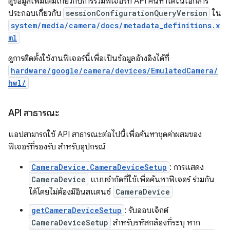
ดูข้อมูลเพิ่มเติมเกี่ยวกับการรวมฟีเจอร์ที่ API ค้นหาได้ในเอกสาร
ประกอบเกี่ยวกับ
sessionConfigurationQueryVersion
ใน
system/media/camera/docs/metadata_definitions.x
ml
ดูการติดตั้งใช้งานฟีเจอร์นี้เพื่อเป็นข้อมูลอ้างอิงได้ที่
hardware/google/camera/devices/EmulatedCamera/
hwl/
API สาธารณะ
แอปสามารถใช้ API สาธารณะต่อไปนี้เพื่อค้นหาชุดค่าผสมของ
ฟีเจอร์ที่รองรับ สำหรับอุปกรณ์
CameraDevice.CameraDeviceSetup
: การแสดง
CameraDevice
แบบจำกัดที่ใช้เพื่อค้นหาฟีเจอร์ ร่วมกัน
ได้โดยไม่ต้องมีอินสแตนซ์
CameraDevice
getCameraDeviceSetup
: รับออบเจ็กต์
CameraDeviceSetup
สำหรับรหัสกล้องที่ระบุ หาก