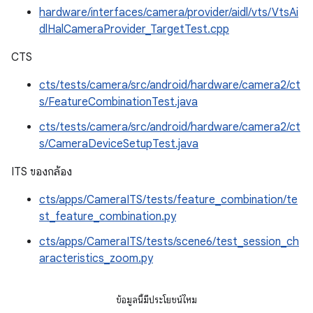
hardware/interfaces/camera/provider/aidl/vts/VtsAi
dlHalCameraProvider_TargetTest.cpp
CTS
cts/tests/camera/src/android/hardware/camera2/ct
s/FeatureCombinationTest.java
cts/tests/camera/src/android/hardware/camera2/ct
s/CameraDeviceSetupTest.java
ITS ของกล้อง
cts/apps/CameraITS/tests/feature_combination/te
st_feature_combination.py
cts/apps/CameraITS/tests/scene6/test_session_ch
aracteristics_zoom.py
ข้อมูลนี้มีประโยชน์ไหม