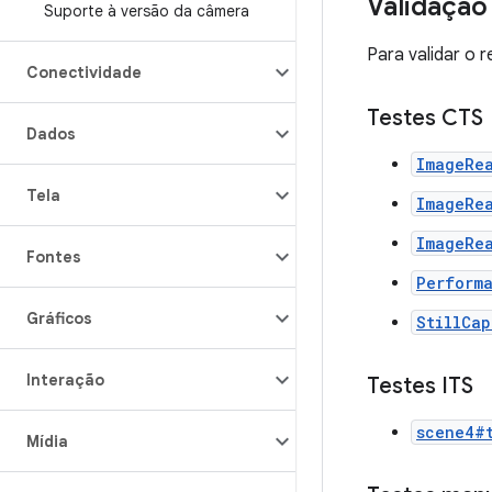
Validação
Suporte à versão da câmera
Para validar o 
Conectividade
Testes CTS
Dados
ImageRe
Tela
ImageRe
ImageRe
Fontes
Perform
Gráficos
StillCa
Interação
Testes ITS
scene4#t
Mídia