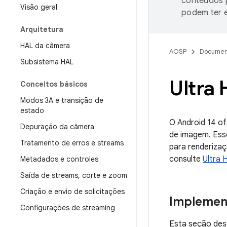
conteúdos p
Visão geral
podem ter e
Arquitetura
HAL da câmera
AOSP
Documen
Subsistema HAL
Ultra
Conceitos básicos
Modos 3A e transição de
estado
O Android 14 o
Depuração da câmera
de imagem. Ess
Tratamento de erros e streams
para renderiza
consulte
Ultra 
Metadados e controles
Saída de streams
,
corte e zoom
Criação e envio de solicitações
Implemen
Configurações de streaming
Esta seção des