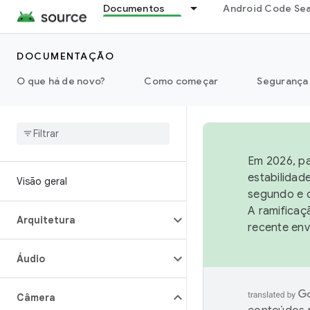
Documentos
Android Code Se
DOCUMENTAÇÃO
O que há de novo?
Como começar
Segurança
Em 2026, pa
estabilidad
Visão geral
segundo e q
A ramificaç
Arquitetura
recente env
Áudio
Câmera