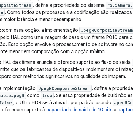
mpositeStream
, defina a propriedade do sistema
ro.camera
ue
. Como todos os processos e a codificação são realizados
em maior latência e menor desempenho.
o
:com essa opção, a implementação
JpegRCompositeStream
 pelo HAL como uma imagem de base e um frame P010 para c
ão. Essa opção envolve o processamento de software no cam
ente menor em comparação com a opção mínima.
o HAL da câmera anuncia e oferece suporte ao fluxo de saída
mite que os fabricantes de dispositivos implementem otimizaç
porcionar melhorias significativas na qualidade da imagem.
 a implementação
JpegRCompositeStream
, defina a proprieda
sableJpegR
como
true
. Se essa propriedade de build não est
false
, o Ultra HDR será ativado por padrão usando
JpegRCo
ue oferecem suporte à
capacidade de saída de 10 bits
e
captura