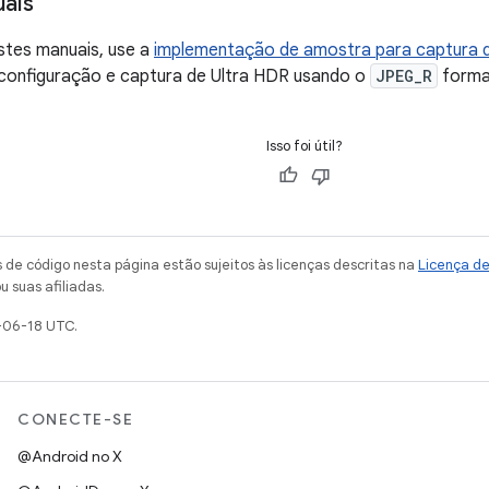
ais
estes manuais, use a
implementação de amostra para captura 
 configuração e captura de Ultra HDR usando o
JPEG_R
forma
Isso foi útil?
de código nesta página estão sujeitos às licenças descritas na
Licença d
u suas afiliadas.
-06-18 UTC.
CONECTE-SE
@Android no X