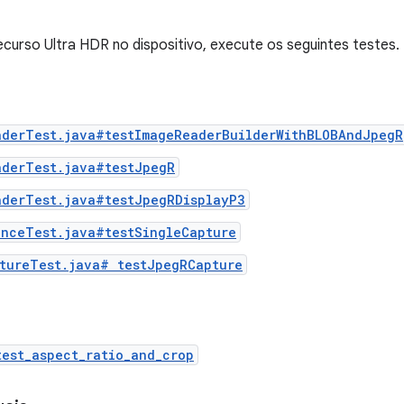
recurso Ultra HDR no dispositivo, execute os seguintes testes.
aderTest.java#testImageReaderBuilderWithBLOBAndJpegR
aderTest.java#testJpegR
aderTest.java#testJpegRDisplayP3
anceTest.java#testSingleCapture
ptureTest.java# testJpegRCapture
est_aspect_ratio_and_crop