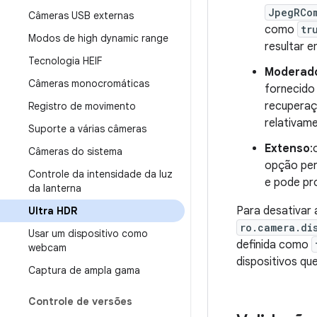
JpegRCo
Câmeras USB externas
como
tr
Modos de high dynamic range
resultar 
Tecnologia HEIF
Moderad
Câmeras monocromáticas
fornecido
recuperaç
Registro de movimento
relativam
Suporte a várias câmeras
Extenso
:
Câmeras do sistema
opção per
Controle da intensidade da luz
e pode pro
da lanterna
Para desativar
Ultra HDR
ro.camera.di
Usar um dispositivo como
definida como
webcam
dispositivos q
Captura de ampla gama
Controle de versões