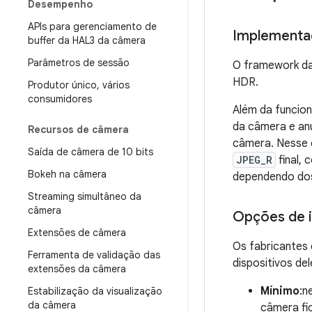
Desempenho
APIs para gerenciamento de
Implementa
buffer da HAL3 da câmera
Parâmetros de sessão
O framework da
HDR.
Produtor único
,
vários
consumidores
Além da funcion
da câmera e anu
Recursos de câmera
câmera. Nesse 
Saída de câmera de 10 bits
JPEG_R
final, 
Bokeh na câmera
dependendo dos
Streaming simultâneo da
câmera
Opções de 
Extensões de câmera
Os fabricantes 
Ferramenta de validação das
dispositivos del
extensões da câmera
Mínimo
:n
Estabilização da visualização
da câmera
câmera fi