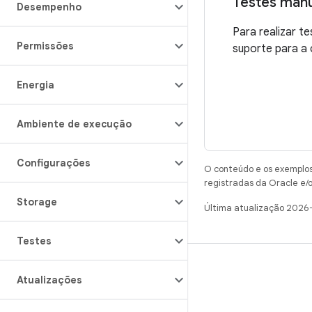
Testes manu
Desempenho
Para realizar t
Permissões
suporte para a
Energia
Ambiente de execução
Configurações
O conteúdo e os exemplos 
registradas da Oracle e/o
Storage
Última atualização 2026
Testes
CRIAR
Atualizações
Repositório do Android