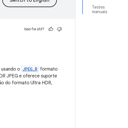
Testes
manuais
Isso foi útil?
R usando o
JPEG_R
formato
SDR JPEG e oferece suporte
ão do formato Ultra HDR,