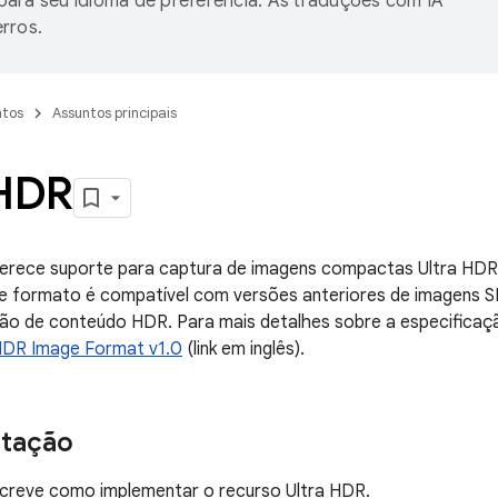
ara seu idioma de preferência. As traduções com IA
rros.
tos
Assuntos principais
 HDR
ferece suporte para captura de imagens compactas Ultra HD
e formato é compatível com versões anteriores de imagens 
ção de conteúdo HDR. Para mais detalhes sobre a especificaç
HDR Image Format v1.0
(link em inglês).
tação
creve como implementar o recurso Ultra HDR.