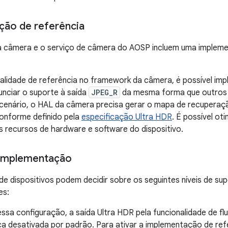
ção de referência
 câmera e o serviço de câmera do AOSP incluem uma implemen
alidade de referência no framework da câmera, é possível im
nciar o suporte à saída
JPEG_R
da mesma forma que outros f
cenário, o HAL da câmera precisa gerar o mapa de recuperaç
conforme definido pela
especificação Ultra HDR
. É possível oti
 recursos de hardware e software do dispositivo.
implementação
de dispositivos podem decidir sobre os seguintes níveis de su
es:
essa configuração, a saída Ultra HDR pela funcionalidade de 
ca desativada por padrão. Para ativar a implementação de ref