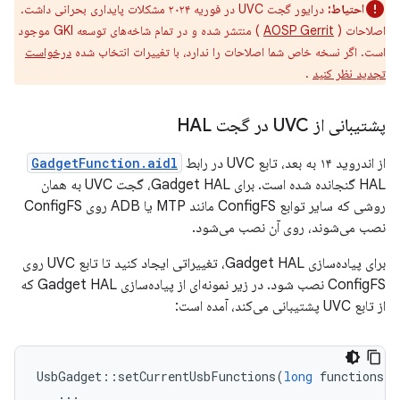
احتیاط:
درایور گجت UVC در فوریه ۲۰۲۴ مشکلات پایداری بحرانی داشت.
اصلاحات (
AOSP Gerrit
) منتشر شده و در تمام شاخه‌های توسعه GKI موجود
است. اگر نسخه خاص شما اصلاحات را ندارد، با تغییرات انتخاب شده
درخواست
تجدید نظر کنید
.
پشتیبانی از UVC در گجت HAL
از اندروید ۱۴ به بعد، تابع UVC در رابط
GadgetFunction.aidl
HAL گنجانده شده است. برای Gadget HAL، گجت UVC به همان
روشی که سایر توابع ConfigFS مانند MTP یا ADB روی ConfigFS
نصب می‌شوند، روی آن نصب می‌شود.
برای پیاده‌سازی Gadget HAL، تغییراتی ایجاد کنید تا تابع UVC روی
ConfigFS نصب شود. در زیر نمونه‌ای از پیاده‌سازی Gadget HAL که
از تابع UVC پشتیبانی می‌کند، آمده است:
UsbGadget
::
setCurrentUsbFunctions
(
long
functions
)
...