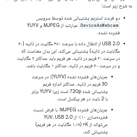
به شرح زیر است:
دو فرمت استریم پشتیبانی شده توسط سرویس
DeviceAsWebcam
عبارتند از MJPEG و YUYV
فشرده نشده.
USB 2.0 از انتقال داده با سرعت ۴۸۰ مگابیت در ثانیه (۶۰
مگابایت در ثانیه) پشتیبانی می‌کند. این بدان معناست که
در سرعت ۳۰ فریم در ثانیه، هر فریم باید حداکثر ۲ مگابایت
و در سرعت ۶۰ فریم در ثانیه، حداکثر ۱ مگابایت باشد.
جریان‌های فشرده نشده (YUYV): در سرعت
30 فریم در ثانیه، حداکثر اندازه فریم
پشتیبانی شده 720p است زیرا YUYV برابر
با 2 بایت در هر پیکسل است.
جریان‌های فشرده MJPEG: با فرض نسبت
فشرده‌سازی ۱:۱۰ از YUV، USB 2.0
می‌تواند از ۴K (۱.۱۸ مگابایت در هر فریم)
پشتیبانی کند.