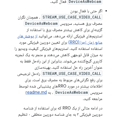
DeviceAsWebcam
فعال کنید.
اگر حتی با فعال بودن
STREAM_USE_CASE_VIDEO_CALL
، همچنان نگران
مصرف برق هستید، سرویس
DeviceAsWebcam
گزینه‌ای برای کاهش بیشتر مصرف برق با استفاده از
استریم‌های فیزیکی ارائه می‌دهد. می‌توانید
از پوشش‌های
منابع زمان اجرا (RRO)
برای تعیین دوربین فیزیکی مورد
استفاده استفاده کنید. استریم‌های فیزیکی کیفیت ویدیو را
به میزان قابل توجهی کاهش می‌دهند و منجر به یک تجربه
کاربری گیج‌کننده می‌شوند، بنابراین از این راه‌حل فقط به
عنوان آخرین راه حل استفاده کنید. بهینه‌سازی
STREAM_USE_CASE_VIDEO_CALL
راه‌حل ترجیحی
برای رفع نگرانی‌های مربوط به مصرف برق است. برای
اطلاعات بیشتر در مورد RROهای پشتیبانی شده توسط
سرویس
DeviceAsWebcam
، به
readme.md
مراجعه کنید.
در ادامه مثالی از یک RRO که برای استفاده از شناسه
دوربین فیزیکی ۳ به جای شناسه دوربین منطقی ۰ تنظیم