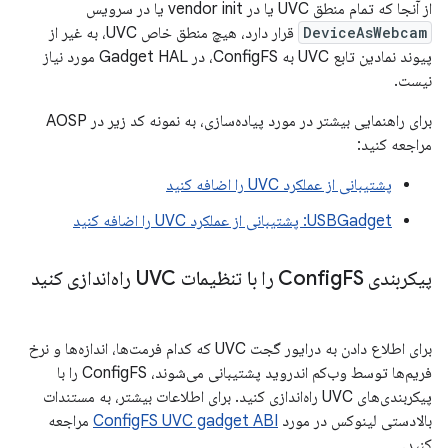
از آنجا که تمام منطق UVC یا در vendor init یا در سرویس
DeviceAsWebcam
قرار دارد، هیچ منطق خاص UVC، به غیر از
پیوند نمادین تابع UVC به ConfigFS، در Gadget HAL مورد نیاز
نیست.
برای راهنمایی بیشتر در مورد پیاده‌سازی، به نمونه کد زیر در AOSP
مراجعه کنید:
پشتیبانی از عملکرد UVC را اضافه کنید
USBGadget: پشتیبانی از عملکرد UVC را اضافه کنید
پیکربندی Config
FS را با تنظیمات UVC راه‌اندازی کنید
برای اطلاع دادن به درایور گجت UVC که کدام فرمت‌ها، اندازه‌ها و نرخ
فریم‌ها توسط وب‌کم اندروید پشتیبانی می‌شوند، ConfigFS را با
پیکربندی‌های UVC راه‌اندازی کنید. برای اطلاعات بیشتر، به مستندات
بالادستی لینوکس در مورد
ConfigFS UVC gadget ABI
مراجعه
کنید.