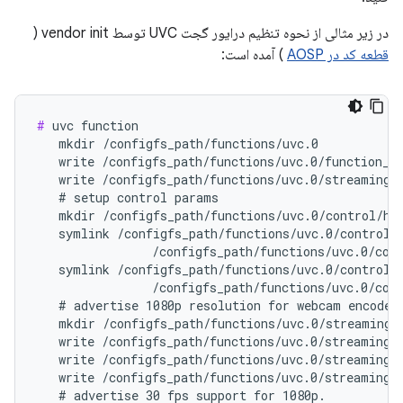
در زیر مثالی از نحوه تنظیم درایور گجت UVC توسط vendor init (
قطعه کد در AOSP
) آمده است:
#
 uvc function

   mkdir /configfs_path/functions/uvc.0

   write /configfs_path/functions/uvc.0/function_na
   write /configfs_path/functions/uvc.0/streaming_m
   # setup control params

   mkdir /configfs_path/functions/uvc.0/control/hea
   symlink /configfs_path/functions/uvc.0/control/h
                /configfs_path/functions/uvc.0/cont
   symlink /configfs_path/functions/uvc.0/control/h
                /configfs_path/functions/uvc.0/cont
   # advertise 1080p resolution for webcam encoded 
   mkdir /configfs_path/functions/uvc.0/streaming/m
   write /configfs_path/functions/uvc.0/streaming/m
   write /configfs_path/functions/uvc.0/streaming/m
   write /configfs_path/functions/uvc.0/streaming/m
   # advertise 30 fps support for 1080p.
