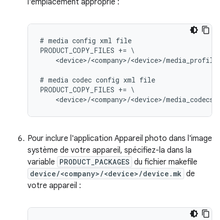
l'emplacement approprié :
# media config xml file

PRODUCT_COPY_FILES += \

    <device>/<company>/<device>/media_profile
# media codec config xml file

PRODUCT_COPY_FILES += \

Pour inclure l'application Appareil photo dans l'image
système de votre appareil, spécifiez-la dans la
variable
PRODUCT_PACKAGES
du fichier makefile
device/<company>/<device>/device.mk
de
votre appareil :