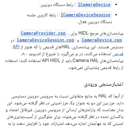
ICameraDevice
: رابط دستگاه دوربین.
ICameraDeviceSession
: رابط کاربری جلسه
دستگاه دوربین فعال.
پیاده‌سازی‌های مرجع HIDL برای
،
CameraProvider.cpp
CameraDevice.cpp
و
CameraDeviceSession.cpp
در
دسترس هستند. این پیاده‌سازی، HALهای قدیمی را که هنوز از
API
قدیمی
استفاده می‌کنند، در بر می‌گیرد. با شروع از اندروید ۸.۰،
پیاده‌سازی‌های Camera HAL باید از API HIDL استفاده کنند؛ استفاده
از رابط قدیمی پشتیبانی نمی‌شود.
اعتبارسنجی ورودی
از آنجا که HAL به منابع متفاوتی نسبت به سرویس دوربین دسترسی
دارد، مرز بین این دو به عنوان یک مرز امنیتی در نظر گرفته می‌شود. این
بدان معناست که پارامترهای ارسالی از سرویس دوربین، غیرقابل اعتماد و
پاکسازی نشده در نظر گرفته می‌شوند. برای جلوگیری از آسیب‌پذیری‌های
امنیتی که به مهاجمان اجازه می‌دهد امتیازات خود را افزایش دهند یا به