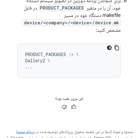
برای گنجاندن برنامه دوربین در تصویر سیستم دستگاه
خود، آن را در متغیر
PRODUCT_PACKAGES
در فایل
makefile دستگاه خود در مسیر
device/<company>/<device>/device.mk
مشخص کنید:
PRODUCT_PACKAGES := \

Gallery2 \

این مرور مفید بود؟
محتوا و نمونه کدها در این صفحه مشمول پروانه‌های توصیف‌شده در
پروانه محتوا
هستند. جاوا و OpenJDK علامت‌های تجاری یا علامت‌های تجاری ثبت‌شده Oracle و/