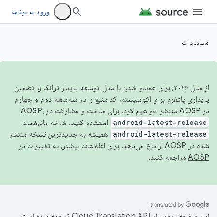
ورود به برنامه
مستندات
از سال ۲۰۲۶، برای همسو شدن با مدل توسعه پایدار ترانک و تضمین
پایداری پلتفرم برای اکوسیستم، کد منبع را در سه‌ماهه دوم و چهارم
در AOSP منتشر خواهیم کرد. برای ساخت و مشارکت در AOSP،
android-latest-release
استفاده کنید. شاخه مانیفست
android-latest-release
همیشه به جدیدترین نسخه منتشر
شده در AOSP ارجاع می‌دهد. برای اطلاعات بیشتر، به
تغییرات در
AOSP
مراجعه کنید.
این صفحه به‌وسیله
ترجمه شده است.