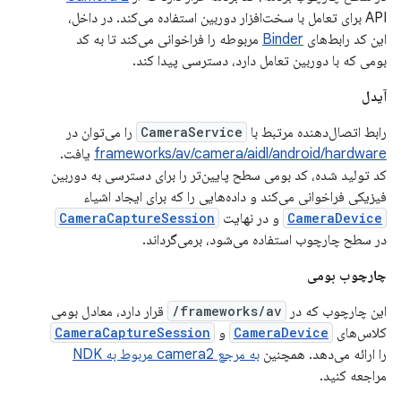
API برای تعامل با سخت‌افزار دوربین استفاده می‌کند. در داخل،
این کد رابط‌های
Binder
مربوطه را فراخوانی می‌کند تا به کد
بومی که با دوربین تعامل دارد، دسترسی پیدا کند.
آیدل
رابط اتصال‌دهنده مرتبط با
CameraService
را می‌توان در
frameworks/av/camera/aidl/android/hardware
یافت.
کد تولید شده، کد بومی سطح پایین‌تر را برای دسترسی به دوربین
فیزیکی فراخوانی می‌کند و داده‌هایی را که برای ایجاد اشیاء
CameraDevice
و در نهایت
CameraCaptureSession
در سطح چارچوب استفاده می‌شود، برمی‌گرداند.
چارچوب بومی
این چارچوب که در
frameworks/av/
قرار دارد، معادل بومی
کلاس‌های
CameraDevice
و
CameraCaptureSession
را ارائه می‌دهد. همچنین
به مرجع camera2 مربوط به NDK
مراجعه کنید.