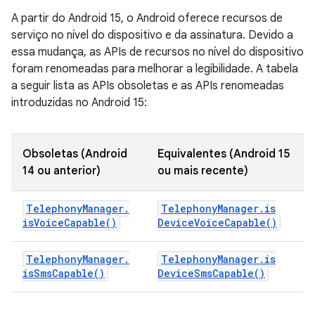
A partir do Android 15, o Android oferece recursos de
serviço no nível do dispositivo e da assinatura. Devido a
essa mudança, as APIs de recursos no nível do dispositivo
foram renomeadas para melhorar a legibilidade. A tabela
a seguir lista as APIs obsoletas e as APIs renomeadas
introduzidas no Android 15:
Obsoletas (Android
Equivalentes (Android 15
14 ou anterior)
ou mais recente)
Telephony
Manager
.
Telephony
Manager
.
is
is
Voice
Capable(
)
Device
Voice
Capable(
)
Telephony
Manager
.
Telephony
Manager
.
is
is
Sms
Capable(
)
Device
Sms
Capable(
)