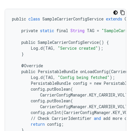
public
class
SampleCarrierConfigService
extends
Ca
private
static
final
String
TAG
=
"SampleCarri
public
SampleCarrierConfigService
()
{
Log
.
d
(
TAG
,
"Service created"
);
}
@
Override
public
PersistableBundle
onLoadConfig
(
CarrierI
Log
.
d
(
TAG
,
"Config being fetched"
);
PersistableBundle
config
=
new
Persistable
config
.
putBoolean
(
CarrierConfigManager
.
KEY_CARRIER_VOLTE
config
.
putBoolean
(
CarrierConfigManager
.
KEY_CARRIER_VOLTE
config
.
putInt
(
CarrierConfigManager
.
KEY_VOL
//
Check
CarrierIdentifier
and
add
more
co
return
config
;
}