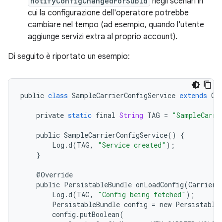
notifyConfigChangedForSubId
negli scenari in
cui la configurazione dell'operatore potrebbe
cambiare nel tempo (ad esempio, quando l'utente
aggiunge servizi extra al proprio account).
Di seguito è riportato un esempio:
public
class
SampleCarrierConfigService
extends
Ca
private
static
final
String
TAG
=
"SampleCarri
public
SampleCarrierConfigService
()
{
Log
.
d
(
TAG
,
"Service created"
);
}
@
Override
public
PersistableBundle
onLoadConfig
(
CarrierI
Log
.
d
(
TAG
,
"Config being fetched"
);
PersistableBundle
config
=
new
Persistable
config
.
putBoolean
(