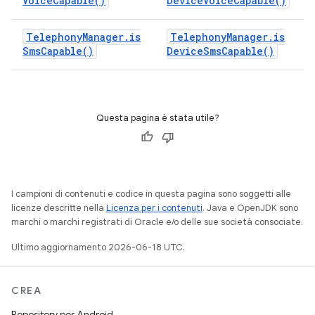
Voice
Capable(
)
Device
Voice
Capable(
)
Telephony
Manager
.
is
Telephony
Manager
.
is
Sms
Capable(
)
Device
Sms
Capable(
)
Questa pagina è stata utile?
I campioni di contenuti e codice in questa pagina sono soggetti alle
licenze descritte nella
Licenza per i contenuti
. Java e OpenJDK sono
marchi o marchi registrati di Oracle e/o delle sue società consociate.
Ultimo aggiornamento 2026-06-18 UTC.
CREA
Repository per Android