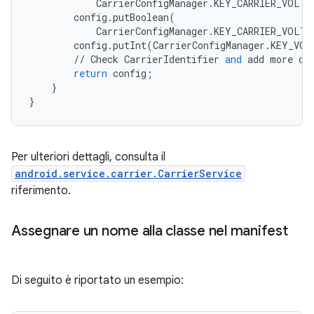
CarrierConfigManager
.
KEY_CARRIER_VOLTE
config
.
putBoolean
(
CarrierConfigManager
.
KEY_CARRIER_VOLTE
config
.
putInt
(
CarrierConfigManager
.
KEY_VOL
//
Check
CarrierIdentifier
and
add
more
co
return
config
;
}
}
Per ulteriori dettagli, consulta il
android.service.carrier.CarrierService
riferimento.
Assegnare un nome alla classe nel manifest
Di seguito è riportato un esempio: