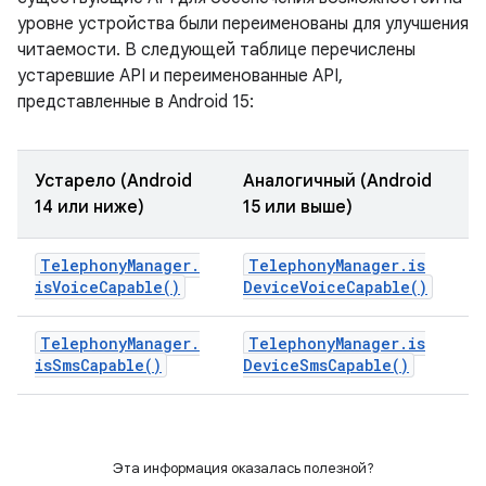
уровне устройства были переименованы для улучшения
читаемости. В следующей таблице перечислены
устаревшие API и переименованные API,
представленные в Android 15:
Устарело (Android
Аналогичный (Android
14 или ниже)
15 или выше)
Telephony
Manager
.
Telephony
Manager
.
is
is
Voice
Capable(
)
Device
Voice
Capable(
)
Telephony
Manager
.
Telephony
Manager
.
is
is
Sms
Capable(
)
Device
Sms
Capable(
)
Эта информация оказалась полезной?