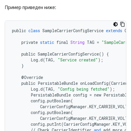
Пример приведен ниже:
public
class
SampleCarrierConfigService
extends
Ca
private
static
final
String
TAG
=
"SampleCarri
public
SampleCarrierConfigService
()
{
Log
.
d
(
TAG
,
"Service created"
);
}
@
Override
public
PersistableBundle
onLoadConfig
(
CarrierI
Log
.
d
(
TAG
,
"Config being fetched"
);
PersistableBundle
config
=
new
Persistable
config
.
putBoolean
(
CarrierConfigManager
.
KEY_CARRIER_VOLTE
config
.
putBoolean
(
CarrierConfigManager
.
KEY_CARRIER_VOLTE
config
.
putInt
(
CarrierConfigManager
.
KEY_VOL
//
Check
CarrierIdentifier
and
add
more
co