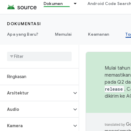
Dokumen
Android Code Searc
DOKUMENTASI
Apa yang Baru?
Memulai
Keamanan
To
Mulai tahun
memastikan 
Ringkasan
pada Q2 da
release
. 
Arsitektur
dikirim ke 
Audio
Kamera