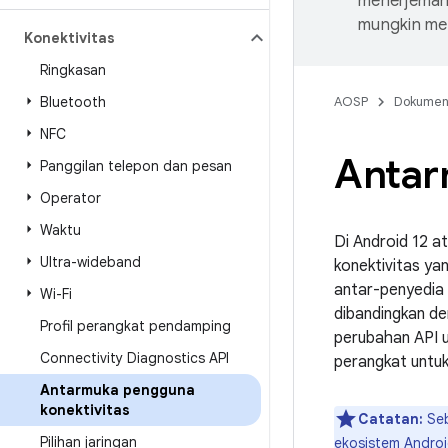
menerjemahk
mungkin me
Konektivitas
Ringkasan
Bluetooth
AOSP
Dokume
NFC
Antar
Panggilan telepon dan pesan
Operator
Waktu
Di Android 12 a
Ultra-wideband
konektivitas ya
antar-penyedia 
Wi-Fi
dibandingkan de
Profil perangkat pendamping
perubahan API u
Connectivity Diagnostics API
perangkat untuk
Antarmuka pengguna
konektivitas
Catatan:
Seb
Pilihan jaringan
ekosistem Andro