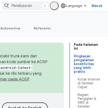
/
Masuk
Automotive
Referensi
Pada halaman
ini
abil trunk kami dan
Ringkasan
pengalaman
sikan kode sumber ke AOSP
konektivitas
android-latest-
yang lebih
praktis
uk ke rilis terbaru yang
ahan pada AOSP
.
Kotak Internet
di Setelan
Cepat
Bagian
Panggilan &
SMS di
Setelan