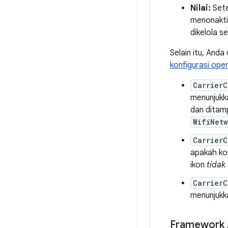
Nilai:
Sete
menonaktif
dikelola se
Selain itu, And
konfigurasi ope
Carrier
menunjukka
dan ditamp
WifiNet
Carrier
apakah kon
ikon
tidak
Carrier
menunjukk
Framework 