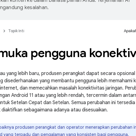
an konten ke dalam bahasa pilihan Anda. Terjemahan AI
ngandung kesalahan.
n
Topik Inti
Apakah
muka pengguna konektiv
tau yang lebih baru, produsen perangkat dapat secara opsion
ng disederhanakan yang membantu pengguna lebih memahami kon
internet, dan memecahkan masalah konektivitas jaringan. Per
ngan Android 11 atau yang lebih rendah, tercermin dalam antar
ntuk Setelan Cepat dan Setelan. Semua perubahan ini tersedia
 diaktifkan sebagaimana adanya atau disesuaikan.
aiknya produsen perangkat dan operator menerapkan perubahan i
id yang terpadu dan pengalaman yang konsisten bagi pengguna.