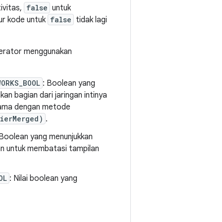
ivitas,
false
untuk
lur kode untuk
false
tidak lagi
operator menggunakan
WORKS_BOOL
: Boolean yang
n bagian dari jaringan intinya
ersama dengan metode
rierMerged)
.
 Boolean yang menunjukkan
han untuk membatasi tampilan
OL
: Nilai boolean yang