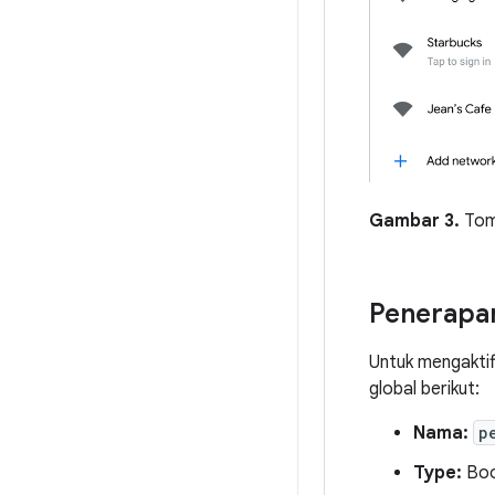
Gambar 3.
Tomb
Penerapa
Untuk mengaktif
global berikut:
Nama:
p
Type:
Boo