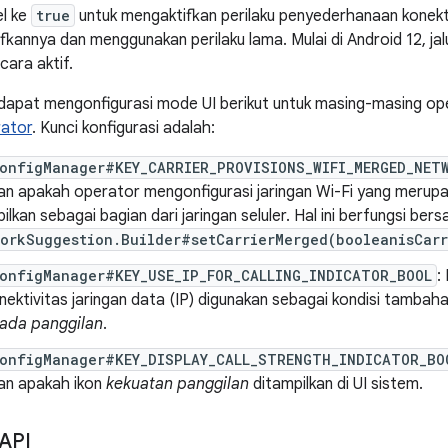
l ke
true
untuk mengaktifkan perilaku penyederhanaan konekt
kannya dan menggunakan perilaku lama. Mulai di Android 12, ja
cara aktif.
a dapat mengonfigurasi mode UI berikut untuk masing-masing 
rator
. Kunci konfigurasi adalah:
ConfigManager#KEY_CARRIER_PROVISIONS_WIFI_MERGED_NET
n apakah operator mengonfigurasi jaringan Wi-Fi yang merupaka
ilkan sebagai bagian dari jaringan seluler. Hal ini berfungsi b
workSuggestion.Builder#setCarrierMerged(booleanisCar
ConfigManager#KEY_USE_IP_FOR_CALLING_INDICATOR_BOOL
:
ektivitas jaringan data (IP) digunakan sebagai kondisi tamba
 ada panggilan
.
ConfigManager#KEY_DISPLAY_CALL_STRENGTH_INDICATOR_BO
an apakah ikon
kekuatan panggilan
ditampilkan di UI sistem.
API