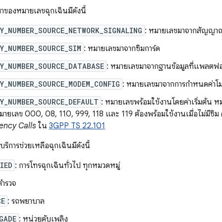
มาของหมายเลขฉุกเฉินมีดังนี้
CY_NUMBER_SOURCE_NETWORK_SIGNALING
: หมายเลขมาจากสัญญาณ
CY_NUMBER_SOURCE_SIM
: หมายเลขมาจากซิมการ์ด
CY_NUMBER_SOURCE_DATABASE
: หมายเลขมาจากฐานข้อมูลที่แพลตฟอ
CY_NUMBER_SOURCE_MODEM_CONFIG
: หมายเลขมาจากการกำหนดค่าโม
CY_NUMBER_SOURCE_DEFAULT
: หมายเลขพร้อมใช้งานโดยค่าเริ่มต้น ห
ยเลข 000, 08, 110, 999, 118 และ 119 ต้องพร้อมใช้งานเมื่อไม่มีซิม ดู
ency Calls
ใน
3GPP TS 22.101
ริการช่วยเหลือฉุกเฉินมีดังนี้
IED
: การโทรฉุกเฉินทั่วไป ทุกหมวดหมู่
 ตำรวจ
CE
: รถพยาบาล
GADE
: หน่วยดับเพลิง