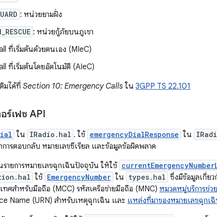
GUARD
: หน่วยยามฝั่ง
N_RESCUE
: หน่วยกู้ภัยบนภูเขา
all ที่เริ่มต้นด้วยตนเอง (MIeC)
ll ที่เริ่มต้นโดยอัตโนมัติ (AIeC)
ิมได้ที่
Section 10: Emergency Calls
ใน
3GPP TS 22.101
ทอร์เฟซ API
ial
ใน
IRadio.hal
. ใช้
emergencyDialResponse
ใน
IRad
ทการตอบกลับ หมายเลขซีเรียล และข้อมูลข้อผิดพลาด
รายการหมายเลขฉุกเฉินปัจจุบัน ให้ใช้
currentEmergencyNumber
tion.hal
ใช้
EmergencyNumber
ใน
types.hal
ซึ่งมีข้อมูลเกี่ย
เทศสำหรับมือถือ (MCC) รหัสเครือข่ายมือถือ (MNC)
หมวดหมู่บริการช่ว
ce Name (URN) สำหรับเหตุฉุกเฉิน และ
แหล่งที่มาของหมายเลขฉุกเฉ