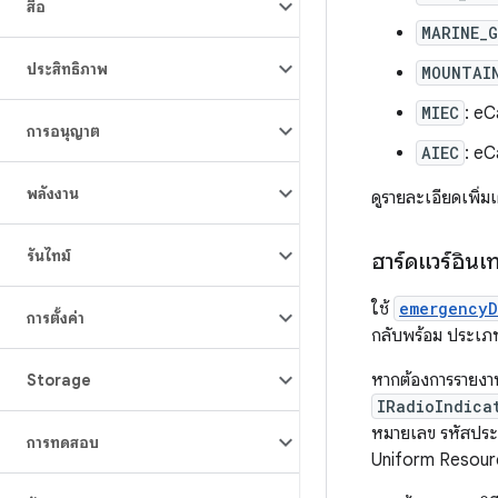
สื่อ
MARINE_
ประสิทธิภาพ
MOUNTAI
MIEC
: eC
การอนุญาต
AIEC
: eCa
พลังงาน
ดูรายละเอียดเพิ่มเต
รันไทม์
ฮาร์ดแวร์อินเ
ใช้
emergencyD
การตั้งค่า
กลับพร้อม ประเภ
หากต้องการรายงาน
Storage
IRadioIndica
หมายเลข รหัสประ
การทดสอบ
Uniform Resour