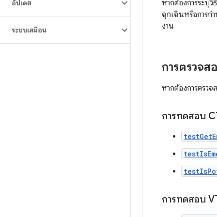
หากต้องการระบุวิธ
อัปเดต
ฉุกเฉินหรือการก
งาน
ระบบเสมือน
การตรวจส
หากต้องการตรวจส
การทดสอบ C
testGetE
testIsEm
testIsPo
การทดสอบ V