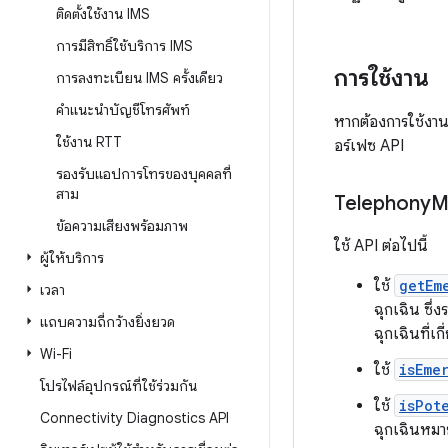
ติดตั้งใช้งาน IMS
การมีสิทธิ์ใช้บริการ IMS
การใช้งาน
การลงทะเบียน IMS ครั้งเดียว
คำแนะนำบัญชีโทรศัพท์
หากต้องการใช้งาน
ใช้งาน RTT
อร์เฟซ API
รองรับแอปการโทรของบุคคลที่
สาม
Telephony
M
ข้อความเสียงพร้อมภาพ
ใช้ API ต่อไปนี้
ผู้ให้บริการ
ใช้
getEm
เวลา
ฉุกเฉิน ซึ่
แถบความถี่กว้างยิ่งยวด
ฉุกเฉินที่
Wi-Fi
ใช้
isEme
โปรไฟล์อุปกรณ์ที่ใช้ร่วมกัน
ใช้
isPot
Connectivity Diagnostics API
ฉุกเฉินหม