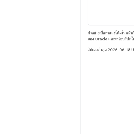
ตัวอย่างเนื้อหาและโค้ดในหน้าเว็
ของ Oracle และ/หรือบริษัทใ
อัปเดตล่าสุด 2026-06-18 
บิวด์
ที่เก็บสำหรับ Android
ข้อกำหนด
ดาวน์โหลด
แสดงพรีวิวไบนารี
อิมเมจเวอร์ชันโรงงาน
ไบนารีไดรเวอร์