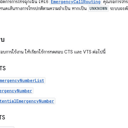
ีจัดการการโทรฉุกเฉิน ให้ใช้
EmergencyCallRouting
คุณขอการโทรฉ
ำหนดเส้นทางการโทรปกติตามความจำเป็น หากเป็น
UNKNOWN
ระบบจะตั
อบ
อบการใช้งาน ให้เรียกใช้การทดสอบ CTS และ VTS ต่อไปนี้
TS
mergencyNumberList
ergencyNumber
tentialEmergencyNumber
TS