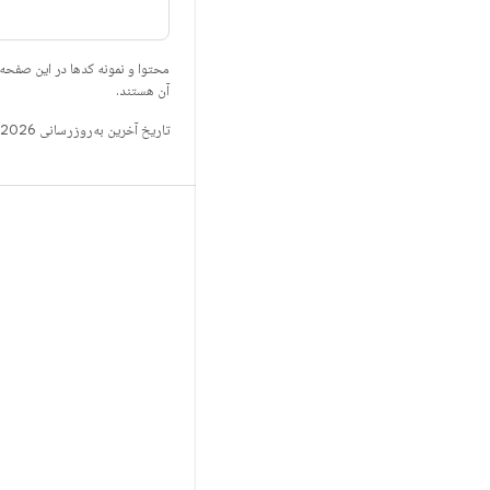
محتوا و نمونه کدها در این صفحه
آن هستند.
تاریخ آخرین به‌روزرسانی 2026-06-18 به‌وقت ساعت هماهنگ جهانی.
ساخت
مخزن Android
الزامات
بارگیری
پیش‌نمایش کدهای دودویی
تصاویر تنظیمات کارخانه
کدهای دودویی درایور