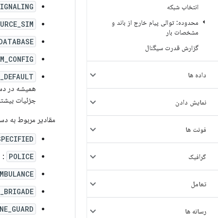
IGNALING
انتخاب شبکه
محدوده: توالی پیام خارج از باند و
URCE_SIM
مشخصات بار
DATABASE
گزارش قدرت سیگنال
M_CONFIG
داده ها
_DEFAULT
جزئیات بیشتر
نمایش دادن
مقادیر مربوط به دست
فونت ها
SPECIFIED
POLICE
: 
گرافیک
MBULANCE
تعامل
E_BRIGADE
NE_GUARD
رسانه ها