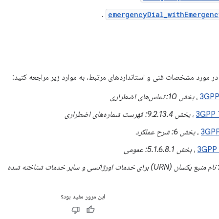
.
emergencyDial_withEmergenc
در مورد مشخصات فنی و استانداردهای مرتبط، به موارد زیر مراجعه کنید:
3GPP
،
بخش 10: تماس‌های اضطراری
3GPP 
،
بخش 9.2.13.4: فهرست شماره‌های اضطراری
3GPP
،
بخش 6: شرح عملکرد
3GPP 
،
بخش 5.1.6.8.1: عمومی
نام منبع یکسان (URN) برای خدمات اورژانسی و سایر خدمات شناخته شده
این مرور مفید بود؟