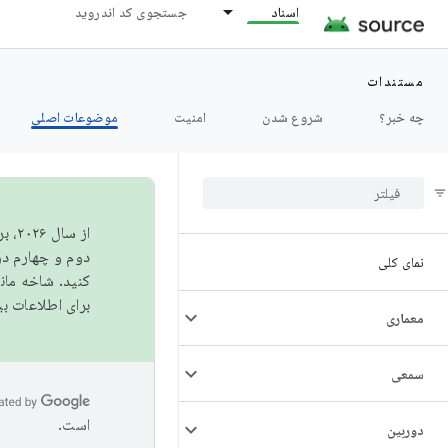
اسناد
جستجوی کد اندروید
مستندات
چه خبر؟
شروع شدن
امنیت
موضوعات اصلی
از 
دوم و چهارم در AOSP منتشر خواهیم کرد. برای ساخت و مشارکت در 
نمای کلی
کنید. شاخه ما
برای اطلاعات ب
معماری
سمعی
است.
دوربین