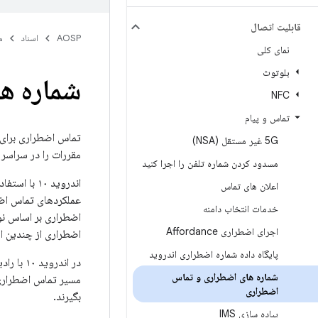
قابلیت اتصال
AOSP
اسناد
م
نمای کلی
بلوتوث
شماره ه
NFC
تماس و پیام
تماس اضطراری برای د
5G غیر مستقل (NSA)
مقررات را در سراسر 
مسدود کردن شماره تلفن را اجرا کنید
اندروید ۱۰
اعلان های تماس
خدمات انتخاب دامنه
اجرای اضطراری Affordance
اضطراری از چندین اشتراک در API TelephonyManager، پشتیبانی بهبودیافته‌ای را برای
پایگاه داده شماره اضطراری اندروید
شماره های اضطراری و تماس
مسیر تماس اضطراری ب
اضطراری
بگیرند.
پیاده سازی IMS