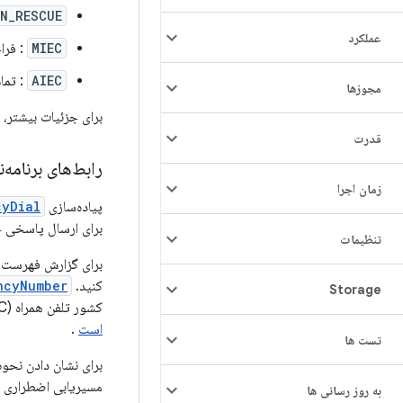
N_RESCUE
عملکرد
MIEC
: فراخوانی 
AIEC
: تماس
مجوزها
برای جزئیات بیشتر، 
قدرت
رابط‌های برنامه‌نویسی کارب
زمان اجرا
پیاده‌سازی
cyDial
برای ارسال پاسخی ح
تنظیمات
برای گزارش فهرست 
کنید.
ncyNumber
Storage
کشور تلفن همراه (MCC)، کد شبکه تلفن همراه (MNC)،
است
.
تست ها
برای نشان دادن نحو
مسیریابی اضطراری ی
به روز رسانی ها