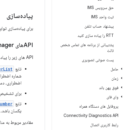
حق سرویس IMS
پیاده‌سازی
ثبت واحد IMS
پیشنهاد حساب تلفن
برای پیاده‌سازی تو
RTT را پیاده سازی کنید
APIهای Telephony
nager
پشتیبانی از برنامه های تماس شخص
ثالث
API های زیر را پیاده سازی کنید:
پست صوتی تصویری
تابع
rList
حامل
شماره اضطرار
زمان
اضطراری، دست
فوق پهن باند
برای تشخیص ا
وای فای
تابع
umber
پروفایل های دستگاه همراه
یکسان باشد، 
Connectivity Diagnostics API
مقادیر مربوط به منا
رابط کاربری اتصال