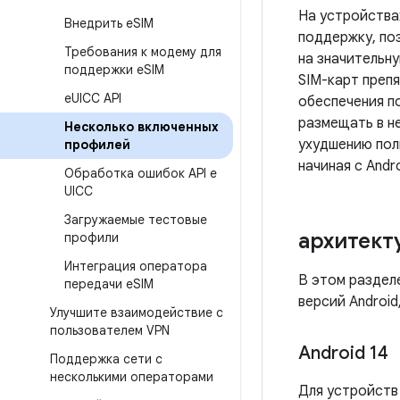
На устройства
Внедрить e
SIM
поддержку, по
Требования к модему для
на значительн
поддержки e
SIM
SIM-карт преп
e
UICC API
обеспечения п
размещать в н
Несколько включенных
ухудшению пол
профилей
начиная с Andr
Обработка ошибок API e
UICC
Загружаемые тестовые
архитект
профили
Интеграция оператора
В этом раздел
передачи e
SIM
версий Android
Улучшите взаимодействие с
пользователем VPN
Android 14
Поддержка сети с
несколькими операторами
Для устройств