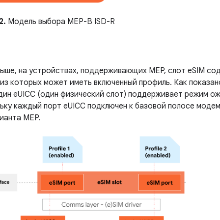
2.
Модель выбора MEP-B ISD-R
и выше, на устройствах, поддерживающих MEP, слот eSIM с
из которых может иметь включенный профиль. Как показано
дин eUICC (один физический слот) поддерживает режим ож
ьку каждый порт eUICC подключен к базовой полосе модема.
рианта MEP.