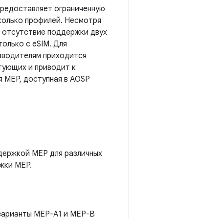
 предоставляет ограниченную
колько профилей. Несмотря
, отсутствие поддержки двух
олько с eSIM. Для
изводителям приходится
тующих и приводит к
я MEP, доступная в AOSP
ддержкой MEP для различных
ржки MEP.
 варианты MEP-A1 и MEP-B