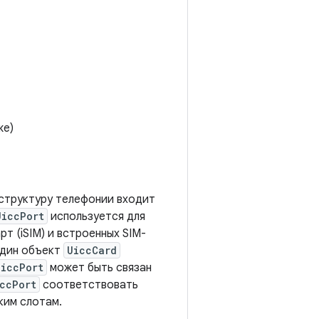
же)
В структуру телефонии входит
UiccPort
используется для
рт (iSIM) и встроенных SIM-
дин объект
UiccCard
UiccPort
может быть связан
ccPort
соответствовать
ким слотам.