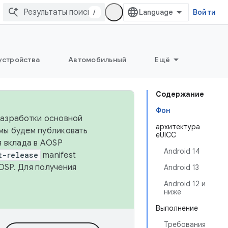
/
Войти
устройства
Автомобильный
Ещё
Содержание
Фон
 разработки основной
архитектура
 мы будем публиковать
eUICC
я вклада в AOSP
Android 14
t-release
manifest
OSP. Для получения
Android 13
Android 12 и
ниже
Выполнение
Требования