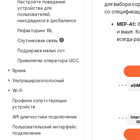
Настройте поведение
для выбора ко
устройства для
со специфика
пользователей
,
находящихся в дисбалансе
MEP-A1:
I
Рефакторинг RIL
и выше. К
всегда ра
Спутниковая связь
Поддержка малых сот
Привилегии оператора UICC
Время
Ультраширокополосный
Wi-Fi
Профили сопутствующих
устройств
API диагностики подключения
Пользовательский интерфейс
подключения