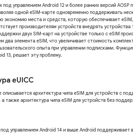
х под управлением Android 12 и более ранних версий AOSP
зволяя одной eSIM-карте одновременно поддерживать нес
ую экономию места и средств, которую обеспечивает eSIM
ятствует производителям устройств внедрять устройства т
оддержки двух SIM-карт на устройстве только с eSIM про
ем два элемента eSIM, что увеличивает стоимость комплек
ьзовательского опыта при управлении подписками. Функци
oid 13, решает эту проблему.
ура e
UICC
е описывается архитектура чипа eSIM для устройств с по
, а также архитектура чипа eSIM для устройств без подде
 под управлением Android 14 и выше Android поддерживает