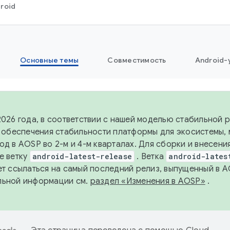
roid
Основные темы
Совместимость
Android-
2026 года, в соответствии с нашей моделью стабильной
я обеспечения стабильности платформы для экосистемы,
од в AOSP во 2-м и 4-м кварталах. Для сборки и внесени
е ветку
android-latest-release
. Ветка
android-lates
ет ссылаться на самый последний релиз, выпущенный в A
льной информации см.
раздел «Изменения в AOSP»
.