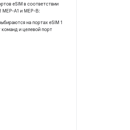
ортов eSIM в соответствии
R MEP-A1 и MEP-B:
выбираются на портах eSIM 1
т команд и целевой порт