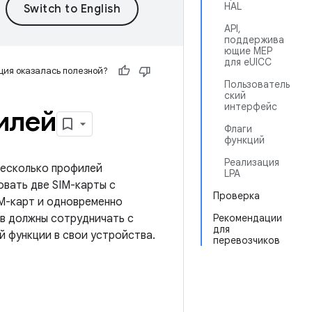
HAL
API,
поддержива
ющие MEP
для eUICC
ия оказалась полезной?
Пользователь
ский
интерфейс
илей
Флаги
функций
Реализация
 несколько профилей
LPA
овать две SIM-карты с
Проверка
M-карт и одновременно
в должны сотрудничать с
Рекомендации
для
 функции в свои устройства.
перевозчиков