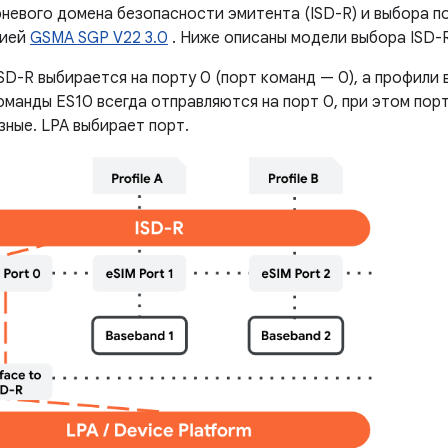
рневого домена безопасности эмитента (ISD-R) и выбора п
цией
GSMA SGP V22 3.0
. Ниже описаны модели выбора ISD-
SD-R выбирается на порту 0 (порт команд — 0), а профили 
оманды ES10 всегда отправляются на порт 0, при этом пор
зные. LPA выбирает порт.