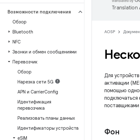
Translation
Возможности подключения
Обзор
Bluetooth
AOSP
Докумен
NFC
Неско
Звонки и обмен сообщениями
Перевозчик
Обзор
Для устройств
Нарезка сети 5G
активации (ME
помощью одног
APN и Carrier
Config
подключаться 
Идентификация
поставщиками 
перевозчика
Реализовать планы данных
Идентификаторы устройств
Фон
e
SIM