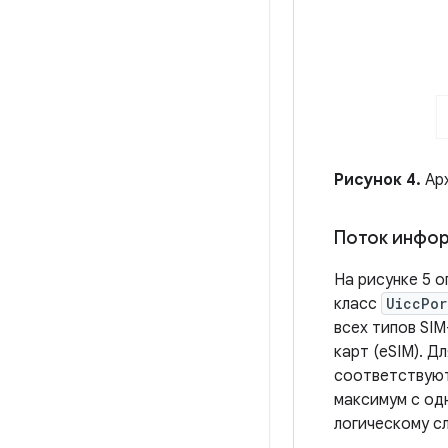
Рисунок 4.
Арх
Поток инфор
На рисунке 5 о
класс
UiccPor
всех типов SIM
карт (eSIM). Д
соответствуют
максимум с од
логическому с