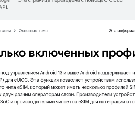
Эта страница переведена с помощью
Cloud
 API
.
тация
Основные темы
Эта информац
лько включенных проф
 под управлением Android 13 и выше Android поддерживает
P) для eUICC. Эта функция позволяет устройствам использ
о чипа eSIM, который может иметь несколько профилей SI
к двум разным операторам связи. Производители устройст
SoC и производителями чипсетов eSIM для интеграции этой