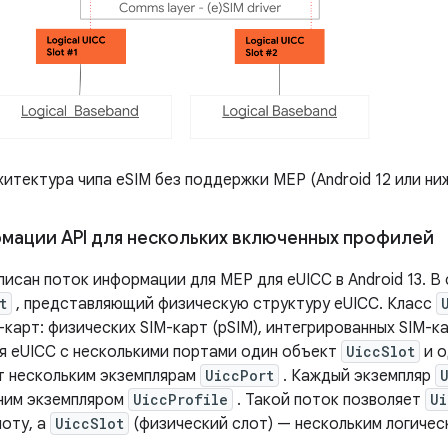
итектура чипа eSIM без поддержки MEP (Android 12 или ни
мации API для нескольких включенных профилей
писан поток информации для MEP для eUICC в Android 13. 
t
, представляющий физическую структуру eUICC. Класс
-карт: физических SIM-карт (pSIM), интегрированных SIM-ка
ля eUICC с несколькими портами один объект
UiccSlot
и о
 нескольким экземплярам
UiccPort
. Каждый экземпляр
ним экземпляром
UiccProfile
. Такой поток позволяет
Ui
лоту, а
UiccSlot
(физический слот) — нескольким логичес