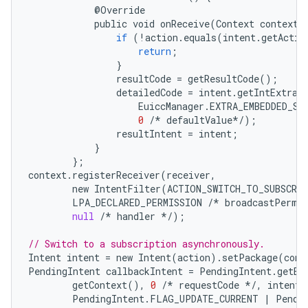
@
Override
public
void
onReceive
(
Context
context
,
if
(
!
action
.
equals
(
intent
.
getActio
return
;
}
resultCode
=
getResultCode
();
detailedCode
=
intent
.
getIntExtra
(
EuiccManager
.
EXTRA_EMBEDDED_SU
0
/*
defaultValue
*/
);
resultIntent
=
intent
;
}
};
context
.
registerReceiver
(
receiver
,
new
IntentFilter
(
ACTION_SWITCH_TO_SUBSCRI
LPA_DECLARED_PERMISSION
/*
broadcastPermi
null
/*
handler
*/
);
// Switch to a subscription asynchronously.
Intent
intent
=
new
Intent
(
action
).
setPackage
(
cont
PendingIntent
callbackIntent
=
PendingIntent
.
getBr
getContext
(),
0
/*
requestCode
*/
,
intent
,
PendingIntent
.
FLAG_UPDATE_CURRENT
|
Pendi