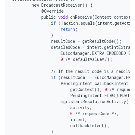
new
BroadcastReceiver
()
{
@
Override
public
void
onReceive
(
Context
context
,
if
(
!
action
.
equals
(
intent
.
getActio
return
;
}
resultCode
=
getResultCode
();
detailedCode
=
intent
.
getIntExtra
(
EuiccManager
.
EXTRA_EMBEDDED_SU
0
/*
defaultValue
*/
);
//
If
the
result
code
is
a
resolva
if
(
resultCode
==
EuiccManager
.
EMB
PendingIntent
callbackIntent
=
getContext
(),
0
/*
request
PendingIntent
.
FLAG_UPDATE_
mgr
.
startResolutionActivity
(
activity
,
0
/*
requestCode
*/
,
intent
,
callbackIntent
);
}