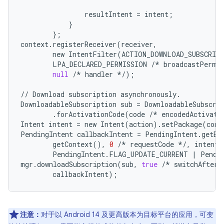
resultIntent
=
intent
;
}
};
context
.
registerReceiver
(
receiver
,
new
IntentFilter
(
ACTION_DOWNLOAD_SUBSCRIP
LPA_DECLARED_PERMISSION
/*
broadcastPermi
null
/*
handler
*/
);
//
Download
subscription
asynchronously
.
DownloadableSubscription
sub
=
DownloadableSubscri
.
forActivationCode
(
code
/*
encodedActivati
Intent
intent
=
new
Intent
(
action
)
.
setPackage
(
cont
PendingIntent
callbackIntent
=
PendingIntent
.
getBr
getContext
(),
0
/*
requestCode
*/
,
intent
,
PendingIntent
.
FLAG_UPDATE_CURRENT
|
Pendi
mgr
.
downloadSubscription
(
sub
,
true
/*
switchAfterD
callbackIntent
);
注意：
对于以 Android 14 及更高版本为目标平台的应用，可变