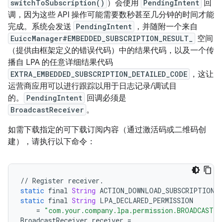
switchToSubscription()
）会使用
PendingIntent
回
调，因为这些 API 操作可能需要数秒甚至几分钟的时间才能
完成。系统会发送
PendingIntent
，并随附一个来自
EuiccManager#EMBEDDED_SUBSCRIPTION_RESULT_
空间
（提供由框架定义的错误代码）中的结果代码，以及一个传
播自 LPA 的任意详细结果代码
EXTRA_EMBEDDED_SUBSCRIPTION_DETAILED_CODE
，这让
运营商应用可以进行跟踪以用于日志记录/调试目
的。
PendingIntent
回调必须是
BroadcastReceiver
。
如需下载指定的可下载订阅内容（通过激活码或二维码创
建），请执行以下命令：
//
Register
receiver
.
static
final
String
ACTION_DOWNLOAD_SUBSCRIPTION
static
final
String
LPA_DECLARED_PERMISSION
=
"com.your.company.lpa.permission.BROADCAST"
BroadcastReceiver
receiver
=