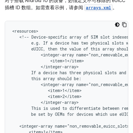
对于搭载 Android 10 的设备，必须定义不可移除的 eUICC
插槽 ID 数组。如需查看示例，请参阅
arrays.xml
。
<resources>

   <!-- Device-specific array of SIM slot indexes w
        e.g. If a device has two physical slots wit
        eUICC, then the value of this array should 
            <integer-array name="non_removable_euic
                <item>1</item>

            </integer-array>

        If a device has three physical slots and sl
        this array should be:

            <integer-array name="non_removable_euic
               <item>1</item>

               <item>2</item>

            </integer-array>

        This is used to differentiate between remov
        be set by OEMs for devices which use eUICCs
   <integer-array name="non_removable_euicc_slots">
       <item>1</item>
