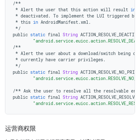
/**
*
Alert
the
user
that
this
action
will
result
in
*
deactivated
.
To
implement
the
LUI
triggered
by
*
this
in
AndroidManifest
.
xml
.
*/
public
static
final
String
ACTION_RESOLVE_DEACTIVA
"android.service.euicc.action.RESOLVE_DEAC
/**
*
Alert
the
user
about
a
download
/
switch
being
do
*
currently
have
carrier
privileges
.
*/
public
static
final
String
ACTION_RESOLVE_NO_PRIVI
"android.service.euicc.action.RESOLVE_NO_P
/**
Ask
the
user
to
resolve
all
the
resolvable
err
public
static
final
String
ACTION_RESOLVE_RESOLVAB
"android.service.euicc.action.RESOLVE_RESO
运营商权限