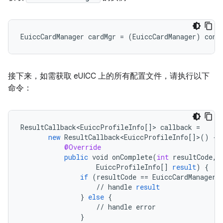
接下来，如需获取 eUICC 上的所有配置文件，请执行以下
命令：
ResultCallback<EuiccProfileInfo
[]
>
callback
=
new
ResultCallback<EuiccProfileInfo
[]
>
()
{
@Override
public
void
onComplete
(
int
resultCode
,
EuiccProfileInfo
[]
result
)
{
if
(
resultCode
==
EuiccCardManagerR
//
handle
result
}
else
{
//
handle
error
}