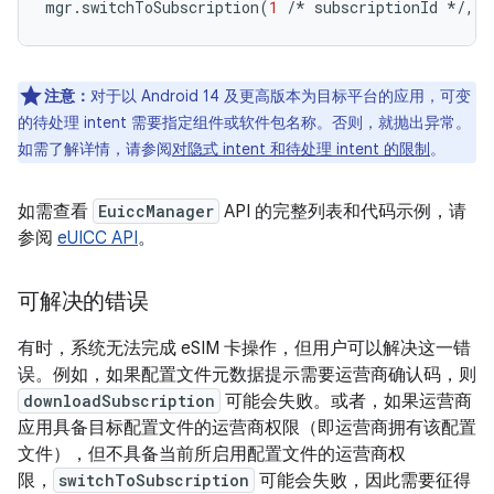
mgr
.
switchToSubscription
(
1
/*
subscriptionId
*/
,
c
注意：
对于以 Android 14 及更高版本为目标平台的应用，可变
的待处理 intent 需要指定组件或软件包名称。否则，就抛出异常。
如需了解详情，请参阅
对隐式 intent 和待处理 intent 的限制
。
如需查看
EuiccManager
API 的完整列表和代码示例，请
参阅
eUICC API
。
可解决的错误
有时，系统无法完成 eSIM 卡操作，但用户可以解决这一错
误。例如，如果配置文件元数据提示需要运营商确认码，则
downloadSubscription
可能会失败。
或者，如果运营商
应用具备目标配置文件的运营商权限（即运营商拥有该配置
文件），但不具备当前所启用配置文件的运营商权
限，
switchToSubscription
可能会失败，因此需要征得