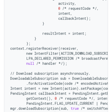
activity
,
0
/*
requestCode
*/
,
intent
,
callbackIntent
);
}
resultIntent
=
intent
;
}
};
context
.
registerReceiver
(
receiver
,
new
IntentFilter
(
ACTION_DOWNLOAD_SUBSCRIP
LPA_DECLARED_PERMISSION
/*
broadcastPermi
null
/*
handler
*/
);
//
Download
subscription
asynchronously
.
DownloadableSubscription
sub
=
DownloadableSubscri
.
forActivationCode
(
code
/*
encodedActivati
Intent
intent
=
new
Intent
(
action
)
.
setPackage
(
cont
PendingIntent
callbackIntent
=
PendingIntent
.
getBr
getContext
(),
0
/*
requestCode
*/
,
intent
,
PendingIntent
.
FLAG_UPDATE_CURRENT
|
Pendi
mgr
.
downloadSubscription
(
sub
,
true
/*
switchAfterD