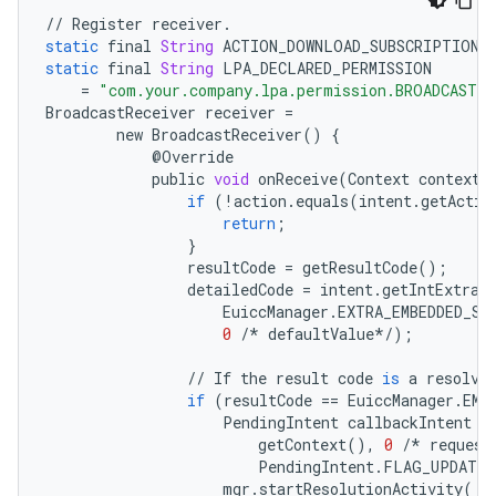
//
Register
receiver
.
static
final
String
ACTION_DOWNLOAD_SUBSCRIPTION
static
final
String
LPA_DECLARED_PERMISSION
=
"com.your.company.lpa.permission.BROADCAST"
BroadcastReceiver
receiver
=
new
BroadcastReceiver
()
{
@
Override
public
void
onReceive
(
Context
context
,
if
(
!
action
.
equals
(
intent
.
getActio
return
;
}
resultCode
=
getResultCode
();
detailedCode
=
intent
.
getIntExtra
(
EuiccManager
.
EXTRA_EMBEDDED_SU
0
/*
defaultValue
*/
);
//
If
the
result
code
is
a
resolva
if
(
resultCode
==
EuiccManager
.
EMB
PendingIntent
callbackIntent
=
getContext
(),
0
/*
request
PendingIntent
.
FLAG_UPDATE_
mgr
.
startResolutionActivity
(