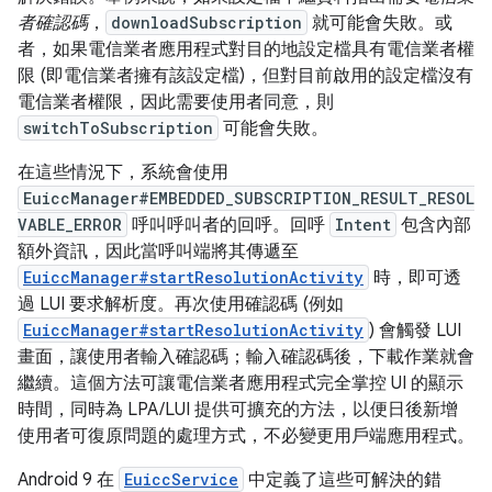
者確認碼
，
downloadSubscription
就可能會失敗。或
者，如果電信業者應用程式對目的地設定檔具有電信業者權
限 (即電信業者擁有該設定檔)，但對目前啟用的設定檔沒有
電信業者權限，因此需要使用者同意，則
switchToSubscription
可能會失敗。
在這些情況下，系統會使用
EuiccManager#EMBEDDED_SUBSCRIPTION_RESULT_RESOL
VABLE_ERROR
呼叫呼叫者的回呼。回呼
Intent
包含內部
額外資訊，因此當呼叫端將其傳遞至
EuiccManager#startResolutionActivity
時，即可透
過 LUI 要求解析度。再次使用確認碼 (例如
EuiccManager#startResolutionActivity
) 會觸發 LUI
畫面，讓使用者輸入確認碼；輸入確認碼後，下載作業就會
繼續。這個方法可讓電信業者應用程式完全掌控 UI 的顯示
時間，同時為 LPA/LUI 提供可擴充的方法，以便日後新增
使用者可復原問題的處理方式，不必變更用戶端應用程式。
Android 9 在
EuiccService
中定義了這些可解決的錯