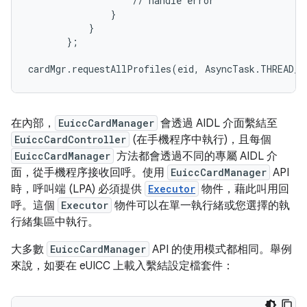
//
handle
error
}
}
}
;
cardMgr
.
requestAllProfiles
(
eid
,
AsyncTask
.
THREAD_P
在內部，
EuiccCardManager
會透過 AIDL 介面繫結至
EuiccCardController
(在手機程序中執行)，且每個
EuiccCardManager
方法都會透過不同的專屬 AIDL 介
面，從手機程序接收回呼。使用
EuiccCardManager
API
時，呼叫端 (LPA) 必須提供
Executor
物件，藉此叫用回
呼。這個
Executor
物件可以在單一執行緒或您選擇的執
行緒集區中執行。
大多數
EuiccCardManager
API 的使用模式都相同。舉例
來說，如要在 eUICC 上載入繫結設定檔套件：