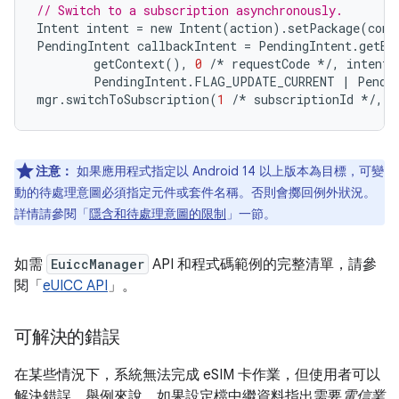
// Switch to a subscription asynchronously.
Intent
intent
=
new
Intent
(
action
).
setPackage
(
cont
PendingIntent
callbackIntent
=
PendingIntent
.
getBr
getContext
(),
0
/*
requestCode
*/
,
intent
,
PendingIntent
.
FLAG_UPDATE_CURRENT
|
Pendi
mgr
.
switchToSubscription
(
1
/*
subscriptionId
*/
,
c
注意：
如果應用程式指定以 Android 14 以上版本為目標，可變
動的待處理意圖必須指定元件或套件名稱。否則會擲回例外狀況。
詳情請參閱「
隱含和待處理意圖的限制
」一節。
如需
EuiccManager
API 和程式碼範例的完整清單，請參
閱「
eUICC API
」。
可解決的錯誤
在某些情況下，系統無法完成 eSIM 卡作業，但使用者可以
解決錯誤。舉例來說，如果設定檔中繼資料指出需要
電信業