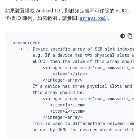
如果裝置搭載 Android 10，則必須定義不可移除的 eUICC
卡槽 ID 陣列。如需範例，請參閱
arrays.xml
。
<resources>

   <!-- Device-specific array of SIM slot indexes w
        e.g. If a device has two physical slots wit
        eUICC, then the value of this array should 
            <integer-array name="non_removable_euic
                <item>1</item>

            </integer-array>

        If a device has three physical slots and sl
        this array should be:

            <integer-array name="non_removable_euic
               <item>1</item>

               <item>2</item>

            </integer-array>

        This is used to differentiate between remov
        be set by OEMs for devices which use eUICCs