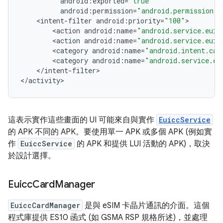
android
:
exported
=
"true"
android
:
permission
=
"android.permission.B
<
intent
-
filter
android
:
priority
=
"100"
<
action
android
:
name
=
"android.service.euic
<
action
android
:
name
=
"android.service.euic
<
category
android
:
name
=
"android.intent.cat
<
category
android
:
name
=
"android.service.eu
<
/
intent
-
filter
>

<
/
activity
這表示實作這些畫面的 UI 可能來自與實作
EuiccService
的 APK 不同的 APK。要使用單一 APK 或多個 APK (例如實
作
EuiccService
的 APK 和提供 LUI 活動的 APK)，取決
於設計選擇。
Euicc
Card
Manager
EuiccCardManager
是與 eSIM 卡晶片通訊的介面。這個
程式庫提供 ES10 函式 (如 GSMA RSP 規格所述)，並處理