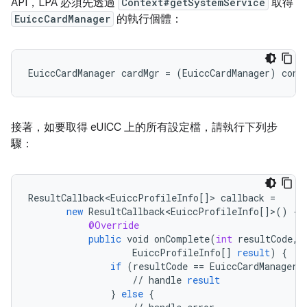
API，LPA 必須先透過
Context#getSystemService
取得
EuiccCardManager
的執行個體：
接著，如要取得 eUICC 上的所有設定檔，請執行下列步
驟：
ResultCallback<EuiccProfileInfo
[]
>
callback
=
new
ResultCallback<EuiccProfileInfo
[]
>
()
{
@Override
public
void
onComplete
(
int
resultCode
,
EuiccProfileInfo
[]
result
)
{
if
(
resultCode
==
EuiccCardManagerR
//
handle
result
}
else
{