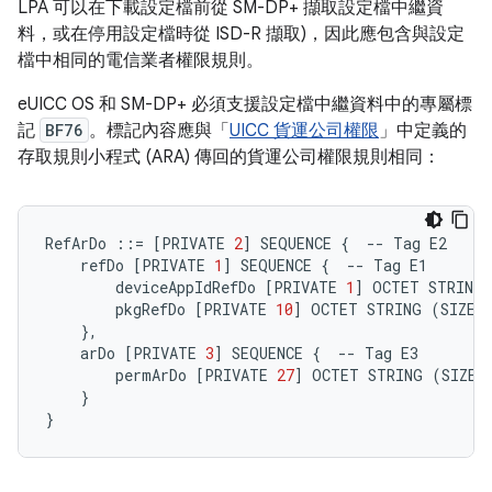
LPA 可以在下載設定檔前從 SM-DP+ 擷取設定檔中繼資
料，或在停用設定檔時從 ISD-R 擷取)，因此應包含與設定
檔中相同的電信業者權限規則。
eUICC OS 和 SM-DP+ 必須支援設定檔中繼資料中的專屬標
記
BF76
。標記內容應與「
UICC 貨運公司權限
」中定義的
存取規則小程式 (ARA) 傳回的貨運公司權限規則相同：
RefArDo
::=
[
PRIVATE
2
]
SEQUENCE
{
--
Tag
E2
refDo
[
PRIVATE
1
]
SEQUENCE
{
--
Tag
E1
deviceAppIdRefDo
[
PRIVATE
1
]
OCTET
STRING
pkgRefDo
[
PRIVATE
10
]
OCTET
STRING
(
SIZE
(
}
,
arDo
[
PRIVATE
3
]
SEQUENCE
{
--
Tag
E3
permArDo
[
PRIVATE
27
]
OCTET
STRING
(
SIZE
(
}
}