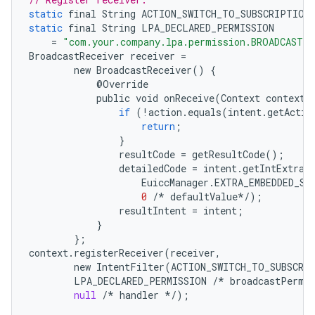
static
final
String
ACTION_SWITCH_TO_SUBSCRIPTION
static
final
String
LPA_DECLARED_PERMISSION
=
"com.your.company.lpa.permission.BROADCAST"
BroadcastReceiver
receiver
=
new
BroadcastReceiver
()
{
@
Override
public
void
onReceive
(
Context
context
,
if
(
!
action
.
equals
(
intent
.
getActio
return
;
}
resultCode
=
getResultCode
();
detailedCode
=
intent
.
getIntExtra
(
EuiccManager
.
EXTRA_EMBEDDED_SU
0
/*
defaultValue
*/
);
resultIntent
=
intent
;
}
};
context
.
registerReceiver
(
receiver
,
new
IntentFilter
(
ACTION_SWITCH_TO_SUBSCRI
LPA_DECLARED_PERMISSION
/*
broadcastPermi
null
/*
handler
*/
);