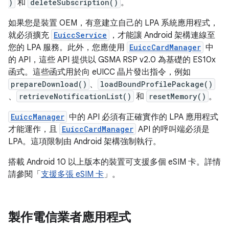
)
和
deleteSubscription()
。
如果您是裝置 OEM，有意建立自己的 LPA 系統應用程式，
就必須擴充
EuiccService
，才能讓 Android 架構連線至
您的 LPA 服務。此外，您應使用
EuiccCardManager
中
的 API，這些 API 提供以 GSMA RSP v2.0 為基礎的 ES10x
函式。這些函式用於向 eUICC 晶片發出指令，例如
prepareDownload()
、
loadBoundProfilePackage()
、
retrieveNotificationList()
和
resetMemory()
。
EuiccManager
中的 API 必須有正確實作的 LPA 應用程式
才能運作，且
EuiccCardManager
API 的呼叫端必須是
LPA。這項限制由 Android 架構強制執行。
搭載 Android 10 以上版本的裝置可支援多個 eSIM 卡。詳情
請參閱「
支援多張 eSIM 卡
」。
製作電信業者應用程式