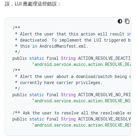
誤，LUI 應處理這些錯誤：
/**
*
Alert
the
user
that
this
action
will
result
in
*
deactivated
.
To
implement
the
LUI
triggered
by
*
this
in
AndroidManifest
.
xml
.
*/
public
static
final
String
ACTION_RESOLVE_DEACTIVA
"android.service.euicc.action.RESOLVE_DEAC
/**
*
Alert
the
user
about
a
download
/
switch
being
do
*
currently
have
carrier
privileges
.
*/
public
static
final
String
ACTION_RESOLVE_NO_PRIVI
"android.service.euicc.action.RESOLVE_NO_P
/**
Ask
the
user
to
resolve
all
the
resolvable
err
public
static
final
String
ACTION_RESOLVE_RESOLVAB
"android.service.euicc.action.RESOLVE_RESO