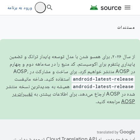
ورود به برنامه
مستندات
از سال ۲۰۲۶، برای همسو شدن با مدل توسعه پایدار ترانک و تضمین
پایداری پلتفرم برای اکوسیستم، کد منبع را در سه‌ماهه دوم و چهارم
در AOSP منتشر خواهیم کرد. برای ساخت و مشارکت در AOSP،
android-latest-release
استفاده کنید. شاخه مانیفست
android-latest-release
همیشه به جدیدترین نسخه منتشر
شده در AOSP ارجاع می‌دهد. برای اطلاعات بیشتر، به
تغییرات در
AOSP
مراجعه کنید.
این صفحه به‌وسیله
ترجمه شده است.