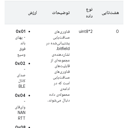
نوع
هشت‌تایی
توضیحات
ارزش
داده
0
uint8*2
فناوری‌های
0x01
مسافت‌یابی
- پهنای
پشتیبانی‌شده در
باند
bitfield.
فوق
نشان‌دهنده‌ی
وسیع
مجموعه‌ای از
0x02
قابلیت‌های
-
فناوری‌های
صدای
مسافت‌یابی
کانال
است که در
BLE
ادامه‌ی
محموله‌ی داده
0x04
دنبال می‌شوند.
-
وای‌فای
NAN
RTT
0x08