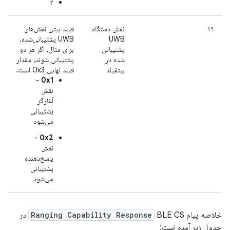
۲
۱۹
نقش دستگاه
فیلد بیتی نقش‌های
UWB
UWB پشتیبانی‌شده.
پشتیبانی
برای مثال، اگر هر دو
شده در
پشتیبانی شوند، مقدار
بیتفیلد
فیلد نهایی 0x3 است.
-
0x1
نقش
آغازگر
پشتیبانی
می‌شود
-
0x2
نقش
پاسخ‌دهنده
پشتیبانی
می‌شود
خلاصه پیام
Ranging Capability Response
BLE CS در
جدول زیر آمده است: