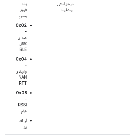
درخواستی
باند
بیت‌فیلد
فوق
وسیع
0x02
-
صدای
کانال
BLE
0x04
-
وای‌فای
NAN
RTT
0x08
-
RSSI
خام
آر اف
یو