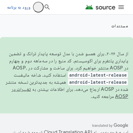
ورود به برنامه
مستندات
از سال ۲۰۲۶، برای همسو شدن با مدل توسعه پایدار ترانک و تضمین
پایداری پلتفرم برای اکوسیستم، کد منبع را در سه‌ماهه دوم و چهارم
در AOSP منتشر خواهیم کرد. برای ساخت و مشارکت در AOSP،
android-latest-release
استفاده کنید. شاخه مانیفست
android-latest-release
همیشه به جدیدترین نسخه منتشر
شده در AOSP ارجاع می‌دهد. برای اطلاعات بیشتر، به
تغییرات در
AOSP
مراجعه کنید.
این صفحه به‌وسیله
ترجمه شده است.