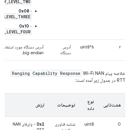
ITY_LEVEL_TWO
0x08
-
Y_LEVEL_THREE
0x10
-
TY_LEVEL_FOUR
۳
uint8*6
آدرس
دستگاه
big-endian.
خلاصه پیام
Wi-Fi NAN
Ranging Capability Response
RTT در جدول زیر آمده است:
نوع
هشت‌تایی
توضیحات
ارزش
داده
0
uint8
شناسه فناوری
0x2
- وای‌فای NAN
مسافت‌یابی
RTT