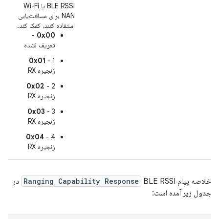
BLE RSSI یا Wi-Fi
NAN برای مسافت‌یابی
استفاده کنند، کمک کند.
-
0x00
تعریف نشده
0x01
- 1
زنجیره RX
0x02
- 2
زنجیره RX
0x03
- 3
زنجیره RX
0x04
- 4
زنجیره RX
خلاصه پیام
Ranging Capability Response
BLE RSSI در
جدول زیر آمده است: