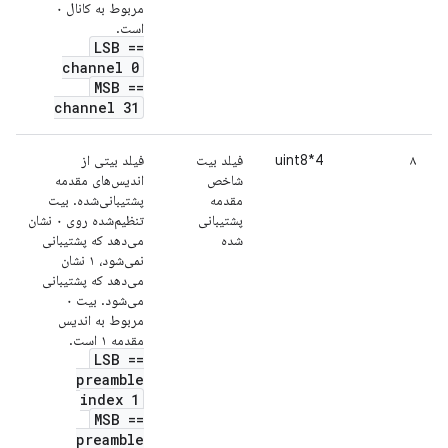
مربوط به کانال ۰
است.
LSB ==
channel 0
MSB ==
channel 31
۸
uint8*4
فیلد بیت
فیلد بیتی از
شاخص
اندیس‌های مقدمه
مقدمه
پشتیبانی‌شده. بیت
پشتیبانی
تنظیم‌شده روی ۰ نشان
شده
می‌دهد که پشتیبانی
نمی‌شود، ۱ نشان
می‌دهد که پشتیبانی
می‌شود. بیت ۰
مربوط به اندیس
مقدمه ۱ است.
LSB ==
preamble
index 1
MSB ==
preamble