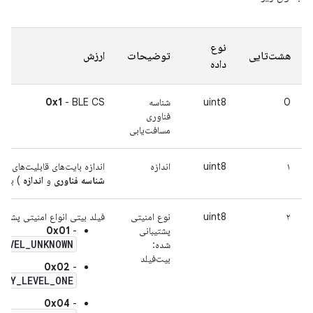
نوع
هشت‌تایی
توضیحات
ارزش
داده
0
uint8
شناسه
- BLE CS
0x1
فناوری
مسافت‌یابی
۱
uint8
اندازه
اندازه بایت‌های قابلیت‌های BLE CS (شامل فیلدهای
شناسه فناوری
و
اندازه
) بر ح
۲
uint8
نوع امنیتی
فیلد بیتی انواع امنیتی پشتیبانی ش
پشتیبانی
-
0x01
LEVEL_UNKNOWN
شده:
بیت‌فیلد
0x02
-
ITY_LEVEL_ONE
0x04
-