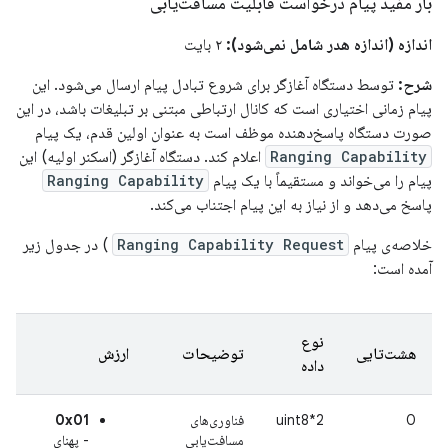
بار مفید پیام درخواست قابلیت مسافت‌یابی
اندازه (اندازه هدر شامل نمی‌شود):
۲ بایت
شرح:
توسط دستگاه آغازگر برای شروع تبادل پیام ارسال می‌شود. این
پیام زمانی اختیاری است که کانال ارتباطی مبتنی بر تبلیغات باشد، در این
صورت دستگاه پاسخ‌دهنده موظف است به عنوان اولین قدم، یک پیام
Ranging Capability
اعلام کند. دستگاه آغازگر (اسکنر اولیه) این
پیام را می‌خواند و مستقیماً با یک پیام
Ranging Capability
پاسخ می‌دهد و از نیاز به این پیام اجتناب می‌کند.
خلاصه‌ی پیام
Ranging Capability Request
) در جدول زیر
آمده است:
نوع
هشت‌تایی
توضیحات
ارزش
داده
0
uint8*2
فناوری‌های
0x01
مسافت‌یابی
- پهنای