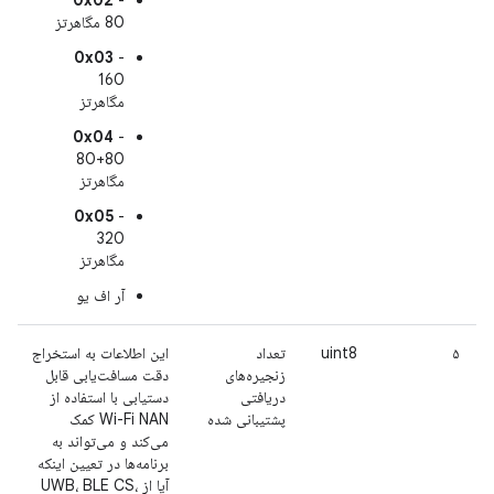
80 مگاهرتز
0x03
-
160
مگاهرتز
0x04
-
80+80
مگاهرتز
0x05
-
320
مگاهرتز
آر اف یو
۵
uint8
تعداد
این اطلاعات به استخراج
زنجیره‌های
دقت مسافت‌یابی قابل
دریافتی
دستیابی با استفاده از
پشتیبانی شده
Wi-Fi NAN کمک
می‌کند و می‌تواند به
برنامه‌ها در تعیین اینکه
آیا از UWB، BLE CS،