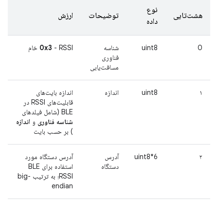
نوع
هشت‌تایی
توضیحات
ارزش
داده
0
uint8
شناسه
- RSSI خام
0x3
فناوری
مسافت‌یابی
۱
uint8
اندازه
اندازه بایت‌های
قابلیت‌های RSSI در
BLE (شامل فیلدهای
شناسه فناوری
و
اندازه
) بر حسب بایت
۲
uint8*6
آدرس
آدرس دستگاه مورد
دستگاه
استفاده برای BLE
RSSI؛ به ترتیب big-
endian