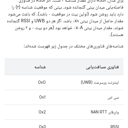
برای مثال، RSSI دارای مقدار شناسه ۳ است. اگر RSSI در فناوری
فاصله‌یابی میدان بیتی گنجانده شود، بیتی که موقعیت شناسه (۳) را
دارد باید روشن شود (اولین بیت در موقعیت ۰ باشد)، که باعث می‌شود
مقدار حاصل از میدان بیتی ۰x۸ باشد. اگر هر دو UWB و RSSI گنجانده
شوند، مقدار میدان بیتی ۰x۰A خواهد بود (هر دو بیت ۰ و ۳ روشن
هستند).
شناسه‌های فناوری‌های مختلف در جدول زیر فهرست شده‌اند:
فناوری مسافت‌یابی
شناسه
اینترنت پرسرعت (UWB)
0x0
سی اس
0x1
وای‌فای NAN RTT
0x2
0x3
RSSI