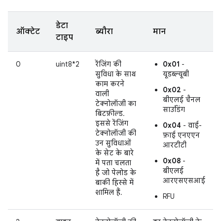
डेटा
ऑक्टेट
ब्यौरा
मान
टाइप
0
uint8*2
रेंजिंग की
0x01
-
सुविधा के साथ
यूडब्ल्यूबी
काम करने
0x02
-
वाली
बीएलई चैनल
टेक्नोलॉजी का
साउंडिंग
बिटफ़ील्ड.
इससे रेंजिंग
0x04
- वाई-
टेक्नोलॉजी की
फ़ाई एनएएन
उन सुविधाओं
आरटीटी
के सेट के बारे
0x08
-
में पता चलता
बीएलई
है जो पेलोड के
आरएसएसआई
बाकी हिस्से में
शामिल हैं.
RFU