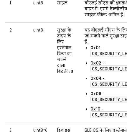
1
uint8
साइज़
बीएलई सीएस की क्षमताओं 
बाइट में. इसमें
टेक्नोलॉजी
साइज़
फ़ील्ड शामिल हैं.
2
uint8
सुरक्षा के
यह बीएलई सीएस के लिए, इ
टाइप के
जा सकने वाले सुरक्षा टाइप 
लिए
है.
इस्तेमाल
0x01
-
CS_SECURITY_LEVE
किया जा
सकने
0x02
-
वाला
CS_SECURITY_LEVE
बिटफ़ील्ड
0x04
-
CS_SECURITY_LEVE
0x08
-
CS_SECURITY_LEVE
0x10
-
CS_SECURITY_LEVE
3
uint8*6
डिवाइस
BLE CS के लिए इस्तेमाल 