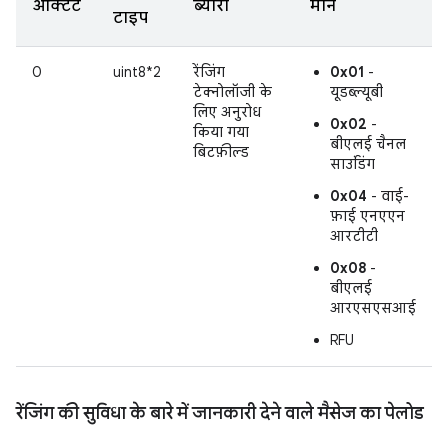
ऑक्टेट
ब्यौरा
मान
टाइप
0
uint8*2
रेंजिंग
0x01
-
टेक्नोलॉजी के
यूडब्ल्यूबी
लिए अनुरोध
0x02
-
किया गया
बीएलई चैनल
बिटफ़ील्ड
साउंडिंग
0x04
- वाई-
फ़ाई एनएएन
आरटीटी
0x08
-
बीएलई
आरएसएसआई
RFU
रेंजिंग की सुविधा के बारे में जानकारी देने वाले मैसेज का पेलोड