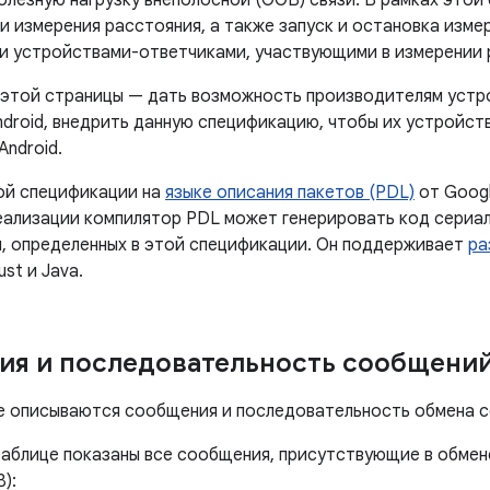
олезную нагрузку внеполосной (OOB) связи. В рамках этой
и измерения расстояния, а также запуск и остановка изм
и устройствами-ответчиками, участвующими в измерении 
 этой страницы — дать возможность производителям устр
ndroid, внедрить данную спецификацию, чтобы их устройст
ndroid.
ой спецификации на
языке описания пакетов (PDL)
от Goog
еализации компилятор PDL может генерировать код сериа
, определенных в этой спецификации. Он поддерживает
ра
st и Java.
я и последовательность сообщени
е описываются сообщения и последовательность обмена 
аблице показаны все сообщения, присутствующие в обмен
):