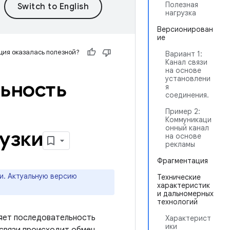
Полезная
нагрузка
Версионирован
ие
ия оказалась полезной?
Вариант 1:
Канал связи
на основе
установлени
ьность
я
соединения.
Пример 2:
Коммуникаци
онный канал
узки
на основе
рекламы
Фрагментация
и. Актуальную версию
Технические
характеристик
и дальномерных
технологий
яет последовательность
Характерист
ики