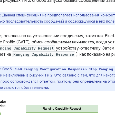
а рисунках 1 и 2, способ запуска обмена сообщениями зави
:
Данная спецификация не предполагает использования конкретн
ько последовательность сообщений и содержащуюся в них полез
и, основанных на установлении соединения, таких как Blue
ute Profile (GATT), обмен сообщениями начинается, когда 
nging Capability Request
устройству-ответчику. Затем
вет на
Ranging Capability Response
), как показано на р
:
Сообщения
и
Ranging Configuration Response
Stop Ranging
и не включены в рисунки 1 и 2. Это связано с тем, что для неко
апрос сопровождался ответом, поэтому они определены на этой
не являются обязательными.