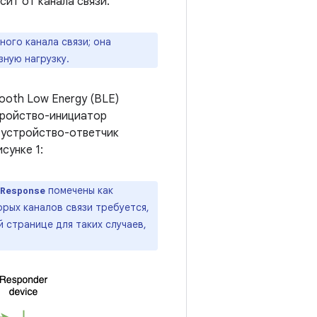
сит от канала связи.
ого канала связи; она
ную нагрузку.
tooth Low Energy (BLE)
устройство-инициатор
 устройство-ответчик
исунке 1:
помечены как
 Response
торых каналов связи требуется,
 странице для таких случаев,