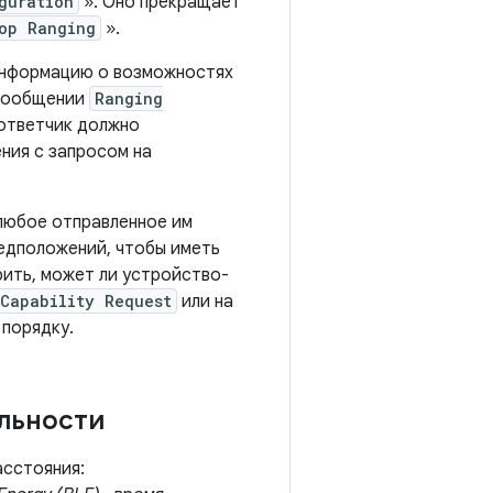
guration
». Оно прекращает
op Ranging
».
 информацию о возможностях
 сообщении
Ranging
-ответчик должно
ния с запросом на
 любое отправленное им
едположений, чтобы иметь
рить, может ли устройство-
Capability Request
или на
порядку.
льности
асстояния: