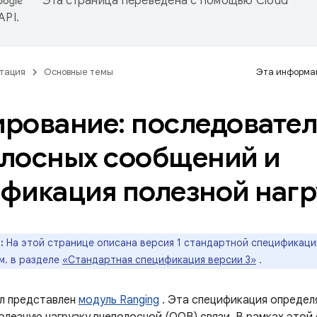
Эта страница переведена с помощью
Cloud
 API
.
тация
Основные темы
Эта информац
рование: последовател
лосных сообщений и
фикация полезной нагр
:
На этой странице описана версия 1 стандартной спецификаци
м. в разделе
«Стандартная спецификация версии 3»
.
ыл представлен
модуль Ranging
. Эта спецификация определ