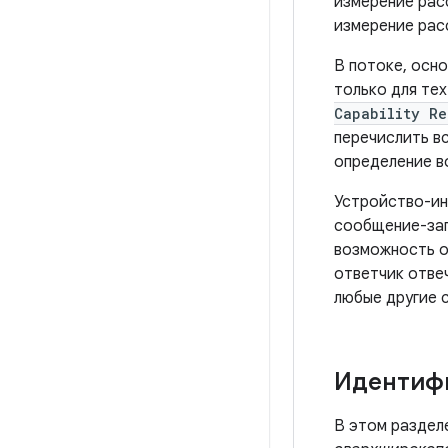
измерение рас
измерение рас
В потоке, осн
только для те
Capability Re
перечислить в
определение в
Устройство-ин
сообщение-зап
возможность о
ответчик отве
любые другие 
Идентифи
В этом раздел