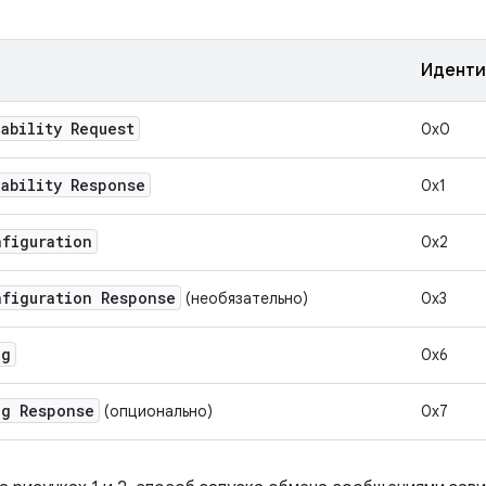
Иденти
ability Request
0x0
ability Response
0x1
nfiguration
0x2
nfiguration Response
(необязательно)
0x3
ng
0x6
ng Response
(опционально)
0x7