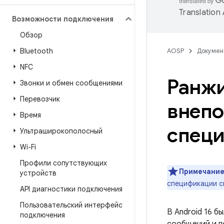
Translation
Возможности подключения
Обзор
Bluetooth
AOSP
Докумен
NFC
Ранжи
Звонки и обмен сообщениями
Перевозчик
внепо
Время
специ
Ультраширокополосный
Wi-Fi
Профили сопутствующих
Примечание
устройств
спецификации с
API диагностики подключения
Пользовательский интерфейс
В Android 16 б
подключения