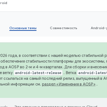
roid
Основные темы
Совместимость
Android-
2026 года, в соответствии с нашей моделью стабильной
я обеспечения стабильности платформы для экосистемы,
од в AOSP во 2-м и 4-м кварталах. Для сборки и внесени
е ветку
android-latest-release
. Ветка
android-lates
ет ссылаться на самый последний релиз, выпущенный в A
льной информации см.
раздел «Изменения в AOSP»
.