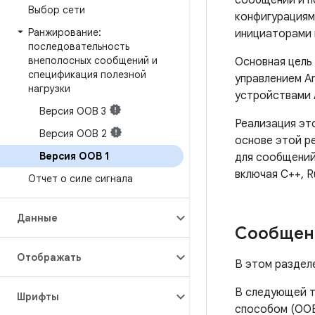
сообщений и п
Выбор сети
конфигурациям
Ранжирование:
инициаторами 
последовательность
внеполосных сообщений и
Основная цель
спецификация полезной
управлением A
нагрузки
устройствами A
Версия OOB 3
Реализация эт
Версия OOB 2
основе этой р
Версия OOB 1
для сообщений
включая C++, Ru
Отчет о силе сигнала
Данные
Сообщени
Отображать
В этом раздел
В следующей т
Шрифты
способом (OOB