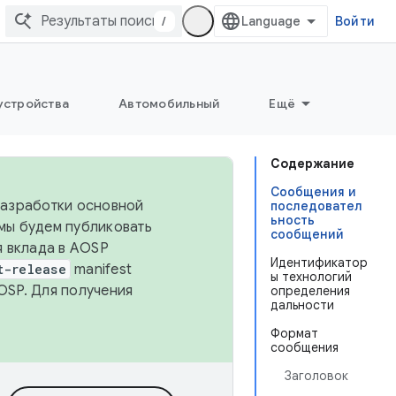
/
Войти
устройства
Автомобильный
Ещё
Содержание
Сообщения и
 разработки основной
последовател
ьность
 мы будем публиковать
сообщений
я вклада в AOSP
Идентификатор
t-release
manifest
ы технологий
OSP. Для получения
определения
дальности
Формат
сообщения
Заголовок