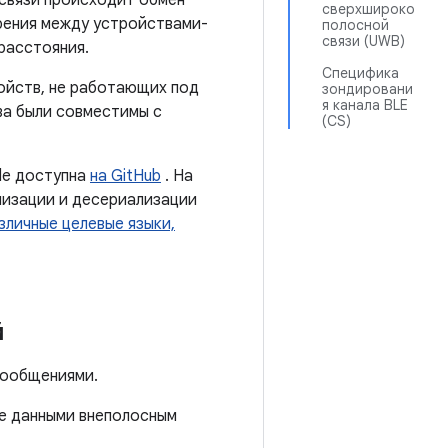
 связи происходит обмен
сверхшироко
ерения между устройствами-
полосной
связи (UWB)
расстояния.
Специфика
ойств, не работающих под
зондировани
я канала BLE
ва были совместимы с
(CS)
le доступна
на GitHub
. На
лизации и десериализации
зличные целевые языки,
й
сообщениями.
е данными внеполосным