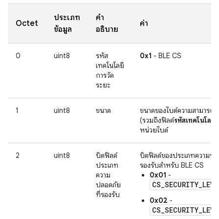
ประเภท
คำ
Octet
ค่า
ข้อมูล
อธิบาย
0
uint8
รหัส
0x1
- BLE CS
เทคโนโลยี
การวัด
ระยะ
1
uint8
ขนาด
ขนาดของไบต์ความสามารถข
(รวมถึงฟิลด์
รหัสเทคโนโลยี
แ
หน่วยไบต์
2
uint8
บิตฟิลด์
บิตฟิลด์ของประเภทความปลอ
ประเภท
รองรับสำหรับ BLE CS
ความ
0x01
-
CS_SECURITY_LEVE
ปลอดภัย
ที่รองรับ
0x02
-
CS_SECURITY_LEVE