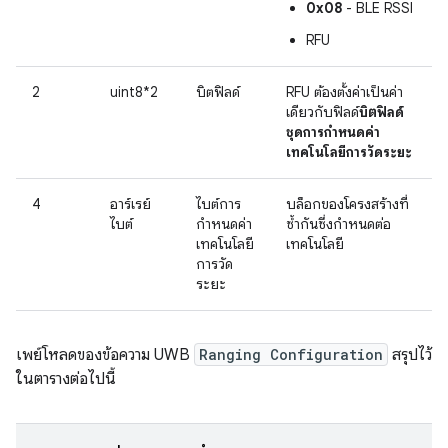
0x08
- BLE RSSI
RFU
2
uint8*2
บิตฟิลด์
RFU ต้องตั้งค่าเป็นค่า
เดียวกับฟิลด์
บิตฟิลด์
ชุดการกำหนดค่า
เทคโนโลยีการวัดระยะ
4
อาร์เรย์
ไบต์การ
บล็อกของโครงสร้างที่
ไบต์
กำหนดค่า
ซ้ำกันซึ่งกำหนดต่อ
เทคโนโลยี
เทคโนโลยี
การวัด
ระยะ
เพย์โหลดของข้อความ UWB
Ranging Configuration
สรุปไว้
ในตารางต่อไปนี้