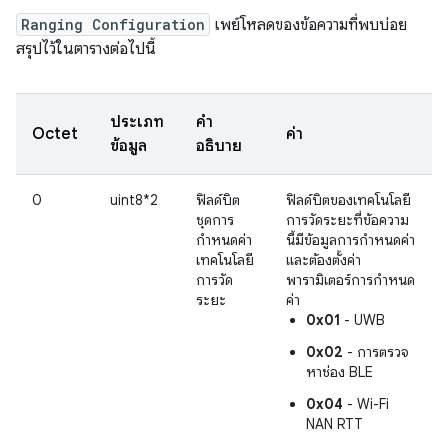
Ranging Configuration
เพย์โหลดของข้อความที่พบบ่อย
สรุปไว้ในตารางต่อไปนี้
ประเภท
คำ
Octet
ค่า
ข้อมูล
อธิบาย
0
uint8*2
ฟิลด์บิต
ฟิลด์บิตของเทคโนโลยี
ชุดการ
การวัดระยะที่ข้อความ
กำหนดค่า
นี้มีข้อมูลการกำหนดค่า
เทคโนโลยี
และต้องตั้งค่า
การวัด
พารามิเตอร์การกำหนด
ระยะ
ค่า
0x01
- UWB
0x02
- การตรวจ
หาช่อง BLE
0x04
- Wi-Fi
NAN RTT