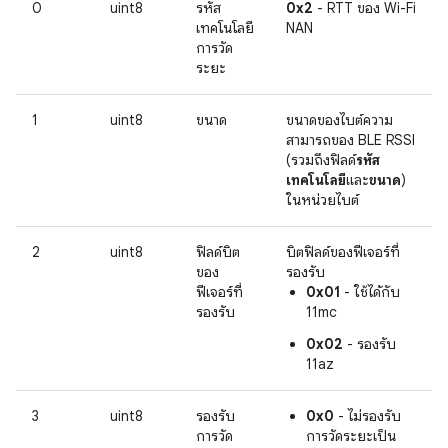
0
uint8
รหัส
0x2
- RTT ของ Wi-Fi
เทคโนโลยี
NAN
การวัด
ระยะ
1
uint8
ขนาด
ขนาดของไบต์ความ
สามารถของ BLE RSSI
(รวมถึงฟิลด์
รหัส
เทคโนโลยี
และ
ขนาด
)
ในหน่วยไบต์
2
uint8
ฟิลด์บิต
บิตฟิลด์ของฟีเจอร์ที่
ของ
รองรับ
ฟีเจอร์ที่
0x01
- ใช้ได้กับ
รองรับ
11mc
0x02
- รองรับ
11az
3
uint8
รองรับ
0x0
- ไม่รองรับ
การวัด
การวัดระยะเป็น