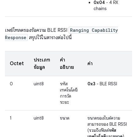
0x04
- 4 RX
chains
เพย์โหลดของข้อความ BLE RSSI
Ranging Capability
Response
สรุปไว้ในตารางต่อไปนี้
ประเภท
คำ
Octet
ค่า
ข้อมูล
อธิบาย
0
uint8
รหัส
0x3
- BLE RSSI
เทคโนโลยี
การวัด
ระยะ
1
uint8
ขนาด
ขนาดของไบต์ความ
สามารถของ BLE RSSI
(รวมถึงฟิลด์
รหัส
เทคโนโลยี
และ
ขนาด
)