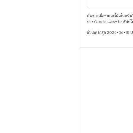
ตัวอย่างเนื้อหาและโค้ดในหน้าเว็
ของ Oracle และ/หรือบริษัทใ
อัปเดตล่าสุด 2026-06-18 
บิวด์
ที่เก็บสำหรับ Android
ข้อกำหนด
ดาวน์โหลด
แสดงพรีวิวไบนารี
อิมเมจเวอร์ชันโรงงาน
ไบนารีไดรเวอร์