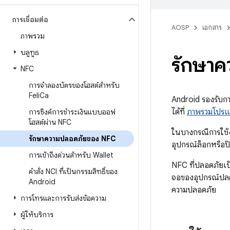
การเชื่อมต่อ
AOSP
เอกสาร
ภาพรวม
บลูทูธ
รักษา
NFC
การจําลองบัตรของโฮสต์สำหรับ
Feli
Ca
Android รองรับกา
ได้ที่
ภาพรวมโปรแ
การซิงค์การชำระเงินแบบออฟ
โฮสต์ผ่าน NFC
ในบางกรณีการใช้ง
รักษาความปลอดภัยของ NFC
อุปกรณ์ล็อกหรือปิด
การเข้าถึงด่วนสำหรับ Wallet
NFC ที่ปลอดภัยเป
คำสั่ง NCI ที่เป็นกรรมสิทธิ์ของ
จอของอุปกรณ์ปลดล็
Android
ความปลอดภัย
การโทรและการรับส่งข้อความ
ผู้ให้บริการ