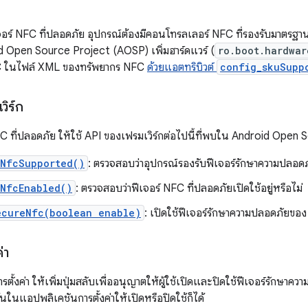
จอร์ NFC ที่ปลอดภัย อุปกรณ์ต้องมีคอนโทรลเลอร์ NFC ที่รองรับมาตรฐาน
 Open Source Project (AOSP) เพิ่มฮาร์ดแวร์ (
ro.boot.hardwar
 ในไฟล์ XML ของทรัพยากร NFC
ด้วยแอตทริบิวต์
config_skuSupp
ิร์ก
C ที่ปลอดภัย ให้ใช้ API ของเฟรมเวิร์กต่อไปนี้ที่พบใน Android Open
eNfcSupported()
: ตรวจสอบว่าอุปกรณ์รองรับฟีเจอร์รักษาความปลอด
eNfcEnabled()
: ตรวจสอบว่าฟีเจอร์ NFC ที่ปลอดภัยเปิดใช้อยู่หรือไม่
ecureNfc(boolean enable)
: เปิดใช้ฟีเจอร์รักษาความปลอดภัยขอ
่า
ั้งค่า ให้เพิ่มปุ่มสลับเพื่ออนุญาตให้ผู้ใช้เปิดและปิดใช้ฟีเจอร์รักษ
มต้นในแอปพลิเคชันการตั้งค่าให้เปิดหรือปิดใช้ก็ได้