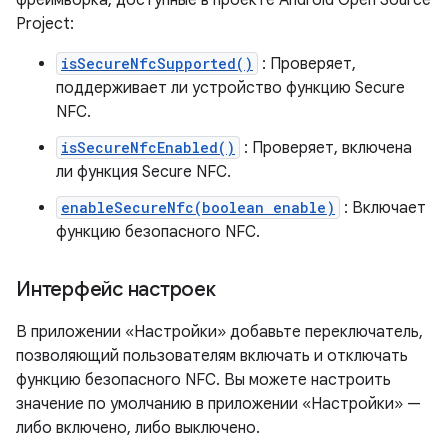
фреймворка, доступные в проекте Android Open Source
Project:
isSecureNfcSupported()
: Проверяет,
поддерживает ли устройство функцию Secure
NFC.
isSecureNfcEnabled()
: Проверяет, включена
ли функция Secure NFC.
enableSecureNfc(boolean enable)
: Включает
функцию безопасного NFC.
Интерфейс настроек
В приложении «Настройки» добавьте переключатель,
позволяющий пользователям включать и отключать
функцию безопасного NFC. Вы можете настроить
значение по умолчанию в приложении «Настройки» —
либо включено, либо выключено.