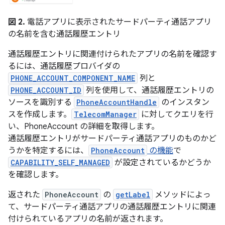
図 2.
電話アプリに表示されたサードパーティ通話アプリ
の名前を含む通話履歴エントリ
通話履歴エントリに関連付けられたアプリの名前を確認す
るには、通話履歴プロバイダの
PHONE_ACCOUNT_COMPONENT_NAME
列と
PHONE_ACCOUNT_ID
列を使用して、通話履歴エントリの
ソースを識別する
PhoneAccountHandle
のインスタン
スを作成します。
TelecomManager
に対してクエリを行
い、PhoneAccount の詳細を取得します。
通話履歴エントリがサードパーティ通話アプリのものかど
うかを特定するには、
PhoneAccount
の機能
で
CAPABILITY_SELF_MANAGED
が設定されているかどうか
を確認します。
返された
PhoneAccount
の
getLabel
メソッドによっ
て、サードパーティ通話アプリの通話履歴エントリに関連
付けられているアプリの名前が返されます。