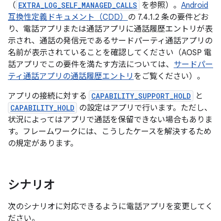
（
EXTRA_LOG_SELF_MANAGED_CALLS
を参照）。
Android
互換性定義ドキュメント（CDD）
の 7.4.1.2 条の要件どお
り、電話アプリまたは通話アプリに通話履歴エントリが表
示され、通話の発信元であるサードパーティ通話アプリの
名前が表示されていることを確認してください（AOSP 電
話アプリでこの要件を満たす方法については、
サードパー
ティ通話アプリの通話履歴エントリ
をご覧ください）。
アプリの接続に対する
CAPABILITY_SUPPORT_HOLD
と
CAPABILITY_HOLD
の設定はアプリで行います。ただし、
状況によってはアプリで通話を保留できない場合もありま
す。フレームワークには、こうしたケースを解決するため
の規定があります。
シナリオ
次のシナリオに対応できるように電話アプリを変更してく
ださい。