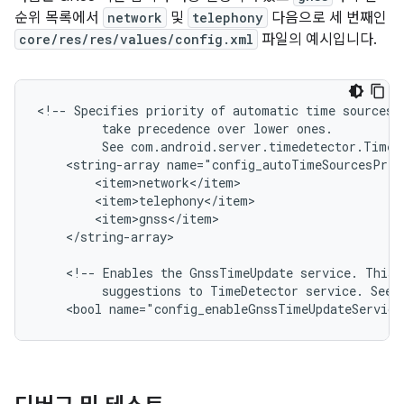
순위 목록에서
network
및
telephony
다음으로 세 번째인
core/res/res/values/config.xml
파일의 예시입니다.
<!--
Specifies
priority
of
automatic
time
sources.
take
precedence
over
lower
See
com.android.server.timedetector.TimeD
<string-array
</string-array>

<!--
Enables
the
GnssTimeUpdate
service.
This
suggestions
to
TimeDetector
service.
See
<bool