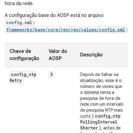
hora da rede.
A configuração base do AOSP está no arquivo
config.xml
:
frameworks/base/core/res/res/values/config.xml
:
Chave de
Valor do
Descrição
configuração
AOSP
config
_
ntp
3
Depois de falhar na
Retry
atualização, esse é o
número de vezes que
o sistema tenta a
pesquisa de hora da
rede com um intervalo
de pesquisa NTP mais
config
_
ntp
curto (
Polling
Interval
Shorter
), antes de