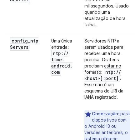
milissegundos. Usado
quando uma
atualização de hora
falha.
config
_
ntp
Uma única
Servidores NTP a
Servers
entrada:
serem usados para
ntp:
/
/
receber uma hora
time
.
precisa. Os itens
android
.
precisam estar no
com
ntp:
/
/
formato:
<host>[:port]
.
Esse não é um
esquema de URI da
IANA registrado.
Observação:
para
dispositivos com
o Android 13 ou
versões anteriores, o
sistema oferece