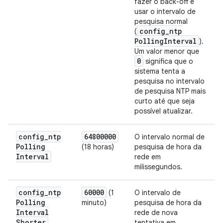
fazer o back-off e
usar o intervalo de
pesquisa normal
config
_
ntp
(
Polling
Interval
).
Um valor menor que
0
significa que o
sistema tenta a
pesquisa no intervalo
de pesquisa NTP mais
curto até que seja
possível atualizar.
config
_
ntp
64800000
O intervalo normal de
Polling
(18 horas)
pesquisa de hora da
Interval
rede em
milissegundos.
config
_
ntp
60000
(1
O intervalo de
Polling
minuto)
pesquisa de hora da
Interval
rede de nova
Shorter
tentativa em