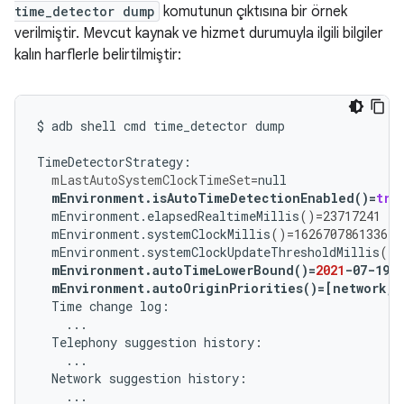
time_detector dump
komutunun çıktısına bir örnek
verilmiştir. Mevcut kaynak ve hizmet durumuyla ilgili bilgiler
kalın harflerle belirtilmiştir:
$
adb
shell
cmd
time_detector
dump

mLastAutoSystemClockTimeSet
=
mEnvironment.isAutoTimeDetectionEnabled
()=
tru
mEnvironment.elapsedRealtimeMillis
()=
23717241
mEnvironment.systemClockMillis
()=
1626707861336
mEnvironment.systemClockUpdateThresholdMillis
()=
mEnvironment.autoTimeLowerBound
()=
2021
-07-19T
mEnvironment.autoOriginPriorities
()=[
network,t
Time
change
Telephony
suggestion
Network
suggestion