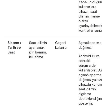
Kapalı
olduğunda
kullanıcılara
cihazın saat
dilimini manuel
olarak
ayarlayabilecekler
kontroller sunulur
Sistem >
Saat dilimini
Geçerli
Açma/kapatma
Tarih ve
ayarlamak
kullanıcı
düğmesi.
Saat
için
konumu
Android 12 ve
kullanma
sonraki
sürümlerde
kullanılabilir. Bu
açma/kapatma
düğmesi yalnızca
cihazda konum
saat dilimini
algılama
desteklendiğinde
gösterilir.