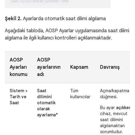
Şekil 2.
Ayarlarda otomatik saat dilimi algılama
Aşağıdaki tabloda, AOSP Ayarlar uygulamasında saat dilimi
algılama ile ilgili kullanıcı kontrolleri açıklanmaktadır.
AOSP
AOSP
Ayarları
ayarlarının
Kapsam
Davranış
konumu
adı
Sistem >
Saat
Tüm
Açma/kapatma
Tarih ve
dilimini
kullanıcılar
düğmesi.
Saat
otomatik
Bu ayar
açıkken
olarak
cihaz, mevcut
ayarlama*
saat dilimini
algılamaktan
sorumludur.