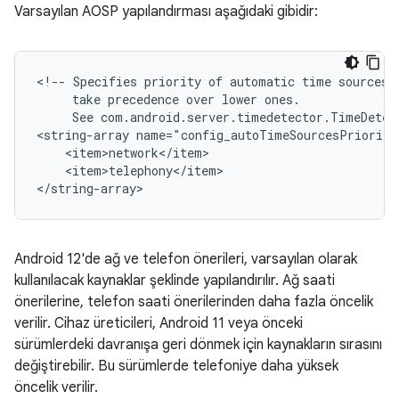
Varsayılan AOSP yapılandırması aşağıdaki gibidir:
<!-- Specifies priority of automatic time sources. 
     take precedence over lower ones.

     See com.android.server.timedetector.TimeDetect
<string-array name="config_autoTimeSourcesPriority"
    <item>network</item>

    <item>telephony</item>

Android 12'de ağ ve telefon önerileri, varsayılan olarak
kullanılacak kaynaklar şeklinde yapılandırılır. Ağ saati
önerilerine, telefon saati önerilerinden daha fazla öncelik
verilir. Cihaz üreticileri, Android 11 veya önceki
sürümlerdeki davranışa geri dönmek için kaynakların sırasını
değiştirebilir. Bu sürümlerde telefoniye daha yüksek
öncelik verilir.