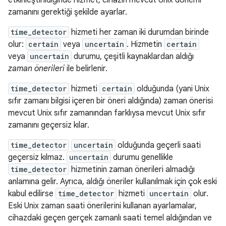
etkinleştirildiğinde hizmet, cihazın mevcut Unix dönemi
zamanını gerektiği şekilde ayarlar.
time_detector
hizmeti her zaman iki durumdan birinde
olur:
certain
veya
uncertain
. Hizmetin
certain
veya
uncertain
durumu, çeşitli kaynaklardan aldığı
zaman önerileri
ile belirlenir.
time_detector
hizmeti
certain
olduğunda (yani Unix
sıfır zamanı bilgisi içeren bir öneri aldığında) zaman önerisi
mevcut Unix sıfır zamanından farklıysa mevcut Unix sıfır
zamanını geçersiz kılar.
time_detector
uncertain
olduğunda geçerli saati
geçersiz kılmaz.
uncertain
durumu genellikle
time_detector
hizmetinin zaman önerileri almadığı
anlamına gelir. Ayrıca, aldığı öneriler kullanılmak için çok eski
kabul edilirse
time_detector
hizmeti
uncertain
olur.
Eski Unix zaman saati önerilerini kullanan ayarlamalar,
cihazdaki geçen gerçek zamanlı saati temel aldığından ve