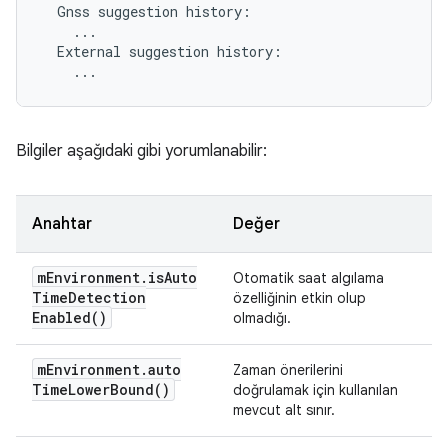
Gnss
suggestion
External
suggestion
Bilgiler aşağıdaki gibi yorumlanabilir:
Anahtar
Değer
m
Environment
.
is
Auto
Otomatik saat algılama
Time
Detection
özelliğinin etkin olup
Enabled(
)
olmadığı.
m
Environment
.
auto
Zaman önerilerini
Time
Lower
Bound(
)
doğrulamak için kullanılan
mevcut alt sınır.