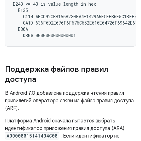
E243 <= 43 is value length in hex

  E135

    C114 ABCD92CBB156B280FA4E1429A6ECEEB6E5C1BFE4

    CA1D 636F6D2E676F6F676C652E616E64726F69642E6170
  E30A

Поддержка файлов правил
доступа
В Android 7.0 добавлена ​​поддержка чтения правил
привилегий оператора связи из файла правил доступа
(ARF).
Платформа Android сначала пытается выбрать
идентификатор приложения правил доступа (ARA)
A00000015141434C00
. Если идентификатор не