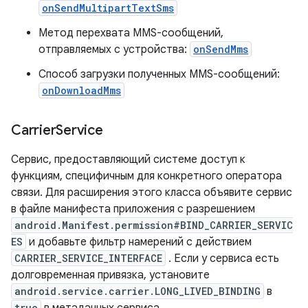
onSendMultipartTextSms
Метод перехвата MMS-сообщений,
отправляемых с устройства:
onSendMms
Способ загрузки полученных MMS-сообщений:
onDownloadMms
Carrier
Service
Сервис, предоставляющий системе доступ к
функциям, специфичным для конкретного оператора
связи. Для расширения этого класса объявите сервис
в файле манифеста приложения с разрешением
android.Manifest.permission#BIND_CARRIER_SERVIC
ES
и добавьте фильтр намерений с действием
CARRIER_SERVICE_INTERFACE
. Если у сервиса есть
долговременная привязка, установите
android.service.carrier.LONG_LIVED_BINDING
в
true