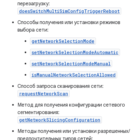
перезагрузку:
doesSwitchMultiSimConfigTriggerReboot
Способы получения или установки режимов
выбора сети:
getNetworkSelectionMode
setNetworkSelectionModeAutomatic
setNetworkSelectionModeManual
isManualNetworkSelectionAllowed
Способ запроса сканирования сети:
requestNetworkScan
Метод для получения конфигурации сетевого
сегментирования:
getNetworkSlicingConfiguration
Методы получения или установки разрешенных/
предпочтительных типов сетей: