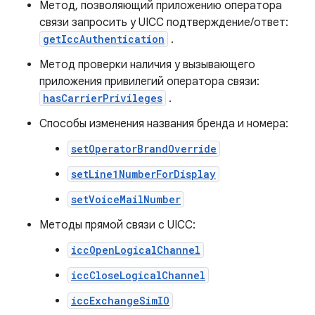
Метод, позволяющий приложению оператора
связи запросить у UICC подтверждение/ответ:
getIccAuthentication
.
Метод проверки наличия у вызывающего
приложения привилегий оператора связи:
hasCarrierPrivileges
.
Способы изменения названия бренда и номера:
setOperatorBrandOverride
setLine1NumberForDisplay
setVoiceMailNumber
Методы прямой связи с UICC:
iccOpenLogicalChannel
iccCloseLogicalChannel
iccExchangeSimIO