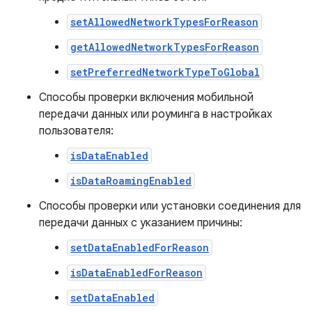
setAllowedNetworkTypesForReason
getAllowedNetworkTypesForReason
setPreferredNetworkTypeToGlobal
Способы проверки включения мобильной
передачи данных или роуминга в настройках
пользователя:
isDataEnabled
isDataRoamingEnabled
Способы проверки или установки соединения для
передачи данных с указанием причины:
setDataEnabledForReason
isDataEnabledForReason
setDataEnabled