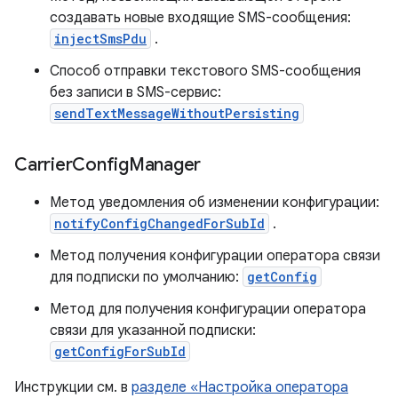
создавать новые входящие SMS-сообщения:
injectSmsPdu
.
Способ отправки текстового SMS-сообщения
без записи в SMS-сервис:
sendTextMessageWithoutPersisting
Carrier
Config
Manager
Метод уведомления об изменении конфигурации:
notifyConfigChangedForSubId
.
Метод получения конфигурации оператора связи
для подписки по умолчанию:
getConfig
Метод для получения конфигурации оператора
связи для указанной подписки:
getConfigForSubId
Инструкции см. в
разделе «Настройка оператора