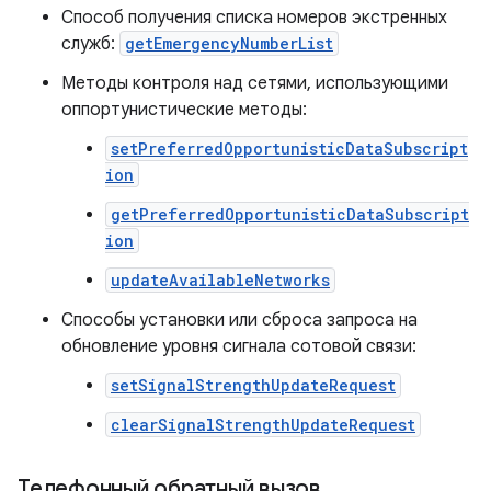
Способ получения списка номеров экстренных
служб:
getEmergencyNumberList
Методы контроля над сетями, использующими
оппортунистические методы:
setPreferredOpportunisticDataSubscript
ion
getPreferredOpportunisticDataSubscript
ion
updateAvailableNetworks
Способы установки или сброса запроса на
обновление уровня сигнала сотовой связи:
setSignalStrengthUpdateRequest
clearSignalStrengthUpdateRequest
Телефонный обратный вызов