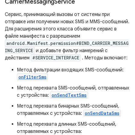
Carrier
Messaging
Service
Сервис, принимающий вызовы от системы при
отправке или получении новых SMS и MMS-сообщений.
Для расширения этого класса объявите сервис в
файле манифеста с разрешением
android.Manifest.permission#BIND_CARRIER_MESSAG
ING_SERVICE
и добавьте фильтр намерений с
действием
#SERVICE_INTERFACE
. Методы включают:
Метод фильтрации входящих SMS-сообщений:
onFilterSms
Метод перехвата SMS-сообщений, отправленных
с устройства:
onSendTextSms
Метод перехвата бинарных SMS-сообщений,
отправляемых с устройства:
onSendDataSms
Метод перехвата длинных SMS-сообщений,
отправляемых с устройства: