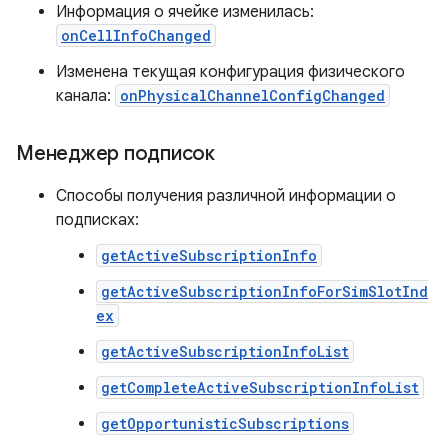
Информация о ячейке изменилась:
onCellInfoChanged
Изменена текущая конфигурация физического
канала:
onPhysicalChannelConfigChanged
Менеджер подписок
Способы получения различной информации о
подписках:
getActiveSubscriptionInfo
getActiveSubscriptionInfoForSimSlotInd
ex
getActiveSubscriptionInfoList
getCompleteActiveSubscriptionInfoList
getOpportunisticSubscriptions