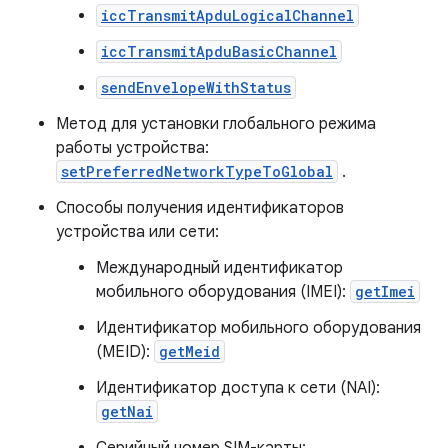
iccTransmitApduLogicalChannel
iccTransmitApduBasicChannel
sendEnvelopeWithStatus
Метод для установки глобального режима
работы устройства:
setPreferredNetworkTypeToGlobal
.
Способы получения идентификаторов
устройства или сети:
Международный идентификатор
мобильного оборудования (IMEI):
getImei
Идентификатор мобильного оборудования
(MEID):
getMeid
Идентификатор доступа к сети (NAI):
getNai