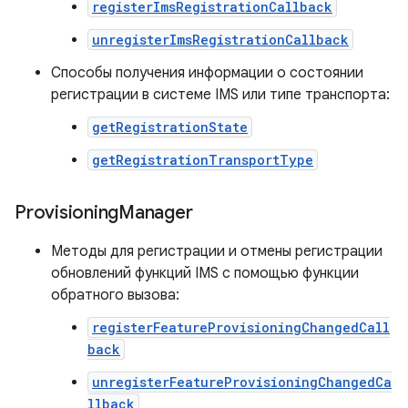
registerImsRegistrationCallback
unregisterImsRegistrationCallback
Способы получения информации о состоянии
регистрации в системе IMS или типе транспорта:
getRegistrationState
getRegistrationTransportType
Provisioning
Manager
Методы для регистрации и отмены регистрации
обновлений функций IMS с помощью функции
обратного вызова:
registerFeatureProvisioningChangedCall
back
unregisterFeatureProvisioningChangedCa
llback