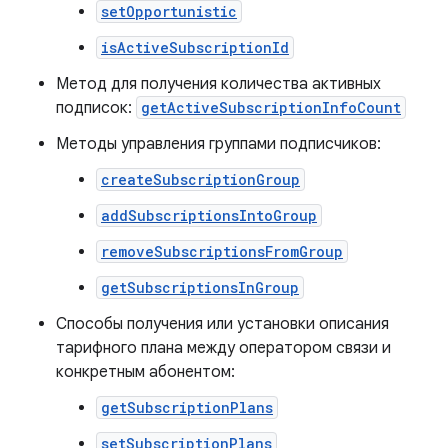
setOpportunistic
isActiveSubscriptionId
Метод для получения количества активных
подписок:
getActiveSubscriptionInfoCount
Методы управления группами подписчиков:
createSubscriptionGroup
addSubscriptionsIntoGroup
removeSubscriptionsFromGroup
getSubscriptionsInGroup
Способы получения или установки описания
тарифного плана между оператором связи и
конкретным абонентом:
getSubscriptionPlans
setSubscriptionPlans