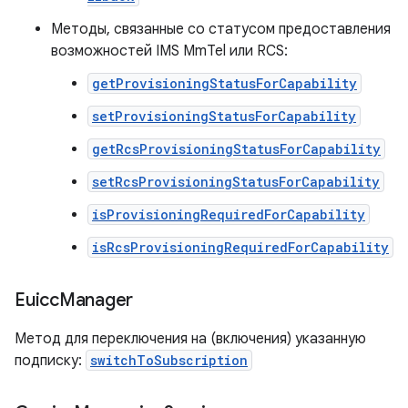
Методы, связанные со статусом предоставления
возможностей IMS MmTel или RCS:
getProvisioningStatusForCapability
setProvisioningStatusForCapability
getRcsProvisioningStatusForCapability
setRcsProvisioningStatusForCapability
isProvisioningRequiredForCapability
isRcsProvisioningRequiredForCapability
Euicc
Manager
Метод для переключения на (включения) указанную
подписку:
switchToSubscription