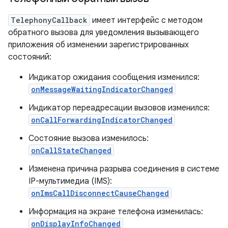
TelephonyCallback
имеет интерфейс с методом
обратного вызова для уведомления вызывающего
приложения об изменении зарегистрированных
состояний:
Индикатор ожидания сообщения изменился:
onMessageWaitingIndicatorChanged
Индикатор переадресации вызовов изменился:
onCallForwardingIndicatorChanged
Состояние вызова изменилось:
onCallStateChanged
Изменена причина разрыва соединения в системе
IP-мультимедиа (IMS):
onImsCallDisconnectCauseChanged
Информация на экране телефона изменилась:
onDisplayInfoChanged