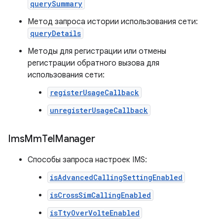
querySummary
Метод запроса истории использования сети:
queryDetails
Методы для регистрации или отмены
регистрации обратного вызова для
использования сети:
registerUsageCallback
unregisterUsageCallback
Ims
Mm
Tel
Manager
Способы запроса настроек IMS:
isAdvancedCallingSettingEnabled
isCrossSimCallingEnabled
isTtyOverVolteEnabled