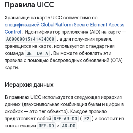
Правила UICC
Хранилище на карте UICC совместимо со
спецификацией GlobalPlatform Secure Element Access
Control
. Идентификатор приложения (AID) на карте —
A00000015141434C00
, а для получения правил,
хранящихся на карте, используется стандартная
команда
GET DATA
. Вы можете обновлять эти
правила с помощью беспроводных обновлений (OTA)
карты.
Иерархия данных
В правилах UICC используется следующая иерархия
данных (двухсимвольная комбинация буквы и цифры в
скобках — это тег объекта). Каждое правило
представляет собой
REF-AR-DO
(
E2
) и состоит из
конкатенации
REF-DO
и
AR-DO
: