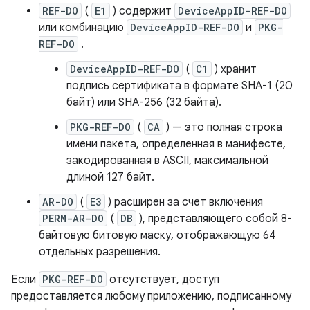
REF-DO
(
E1
) содержит
DeviceAppID-REF-DO
или комбинацию
DeviceAppID-REF-DO
и
PKG-
REF-DO
.
DeviceAppID-REF-DO
(
C1
) хранит
подпись сертификата в формате SHA-1 (20
байт) или SHA-256 (32 байта).
PKG-REF-DO
(
CA
) — это полная строка
имени пакета, определенная в манифесте,
закодированная в ASCII, максимальной
длиной 127 байт.
AR-DO
(
E3
) расширен за счет включения
PERM-AR-DO
(
DB
), представляющего собой 8-
байтовую битовую маску, отображающую 64
отдельных разрешения.
Если
PKG-REF-DO
отсутствует, доступ
предоставляется любому приложению, подписанному