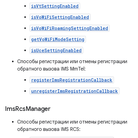
isVtSettingEnabled
isVoWiFiSettingEnabled
isVoWiFiRoamingSettingEnabled
getVoWiFiModeSetting
isUceSettingEnabled
Способы регистрации или отмены регистрации
обратного вызова IMS MmTel:
registerImsRegistrationCallback
unregisterImsRegistrationCallback
Ims
Rcs
Manager
Способы регистрации или отмены регистрации
обратного вызова IMS RCS: