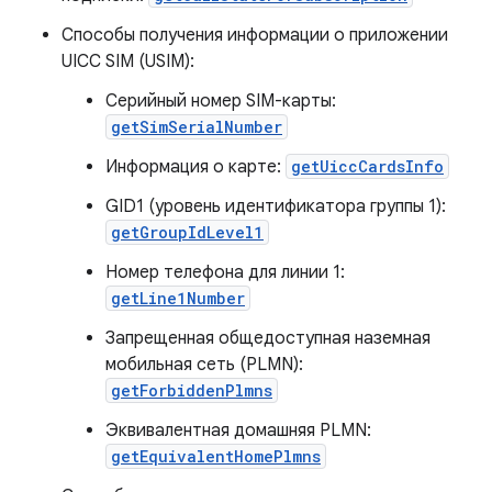
Способы получения информации о приложении
UICC SIM (USIM):
Серийный номер SIM-карты:
getSimSerialNumber
Информация о карте:
getUiccCardsInfo
GID1 (уровень идентификатора группы 1):
getGroupIdLevel1
Номер телефона для линии 1:
getLine1Number
Запрещенная общедоступная наземная
мобильная сеть (PLMN):
getForbiddenPlmns
Эквивалентная домашняя PLMN:
getEquivalentHomePlmns