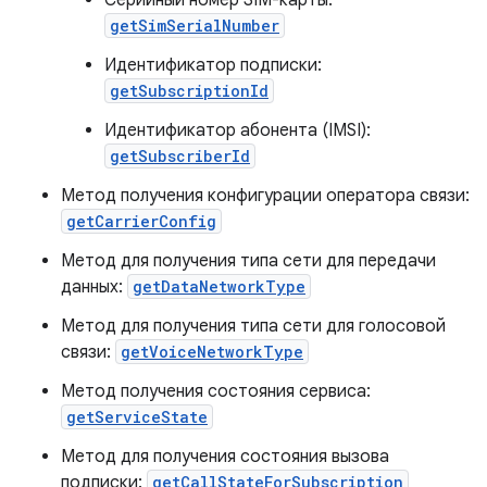
Серийный номер SIM-карты:
getSimSerialNumber
Идентификатор подписки:
getSubscriptionId
Идентификатор абонента (IMSI):
getSubscriberId
Метод получения конфигурации оператора связи:
getCarrierConfig
Метод для получения типа сети для передачи
данных:
getDataNetworkType
Метод для получения типа сети для голосовой
связи:
getVoiceNetworkType
Метод получения состояния сервиса:
getServiceState
Метод для получения состояния вызова
подписки:
getCallStateForSubscription