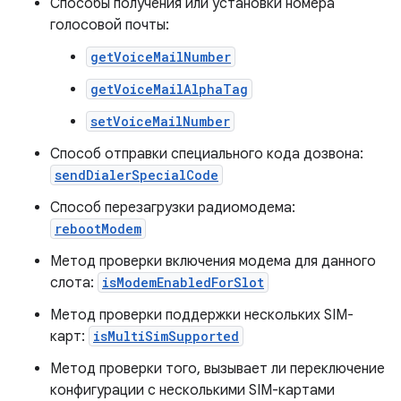
Способы получения или установки номера
голосовой почты:
getVoiceMailNumber
getVoiceMailAlphaTag
setVoiceMailNumber
Способ отправки специального кода дозвона:
sendDialerSpecialCode
Способ перезагрузки радиомодема:
rebootModem
Метод проверки включения модема для данного
слота:
isModemEnabledForSlot
Метод проверки поддержки нескольких SIM-
карт:
isMultiSimSupported
Метод проверки того, вызывает ли переключение
конфигурации с несколькими SIM-картами