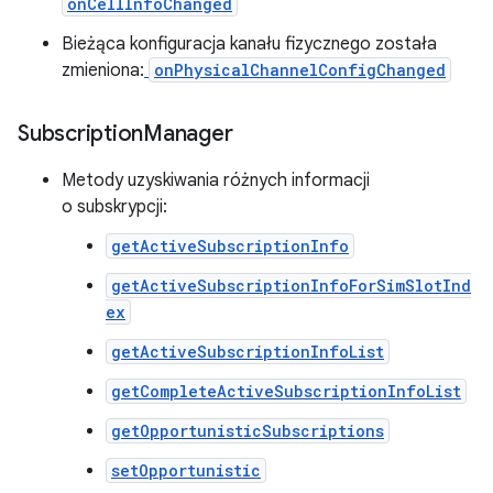
onCellInfoChanged
Bieżąca konfiguracja kanału fizycznego została
zmieniona:
onPhysicalChannelConfigChanged
Subscription
Manager
Metody uzyskiwania różnych informacji
o subskrypcji:
getActiveSubscriptionInfo
getActiveSubscriptionInfoForSimSlotInd
ex
getActiveSubscriptionInfoList
getCompleteActiveSubscriptionInfoList
getOpportunisticSubscriptions
setOpportunistic