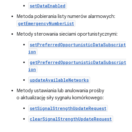
setDataEnabled
Metoda pobierania listy numerów alarmowych:
getEmergencyNumberList
Metody sterowania sieciami oportunistycznymi:
setPreferredOpportunisticDataSubscript
ion
getPreferredOpportunisticDataSubscript
ion
updateAvailableNetworks
Metody ustawiania lub anulowania prośby
o aktualizację siły sygnału komórkowego:
setSignalStrengthUpdateRequest
clearSignalStrengthUpdateRequest