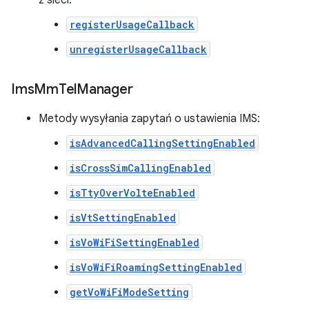
z sieci:
registerUsageCallback
unregisterUsageCallback
Ims
Mm
Tel
Manager
Metody wysyłania zapytań o ustawienia IMS:
isAdvancedCallingSettingEnabled
isCrossSimCallingEnabled
isTtyOverVolteEnabled
isVtSettingEnabled
isVoWiFiSettingEnabled
isVoWiFiRoamingSettingEnabled
getVoWiFiModeSetting