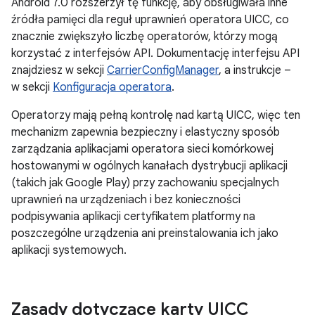
Android 7.0 rozszerzył tę funkcję, aby obsługiwała inne
źródła pamięci dla reguł uprawnień operatora UICC, co
znacznie zwiększyło liczbę operatorów, którzy mogą
korzystać z interfejsów API. Dokumentację interfejsu API
znajdziesz w sekcji
CarrierConfigManager
, a instrukcje –
w sekcji
Konfiguracja operatora
.
Operatorzy mają pełną kontrolę nad kartą UICC, więc ten
mechanizm zapewnia bezpieczny i elastyczny sposób
zarządzania aplikacjami operatora sieci komórkowej
hostowanymi w ogólnych kanałach dystrybucji aplikacji
(takich jak Google Play) przy zachowaniu specjalnych
uprawnień na urządzeniach i bez konieczności
podpisywania aplikacji certyfikatem platformy na
poszczególne urządzenia ani preinstalowania ich jako
aplikacji systemowych.
Zasady dotyczące karty UICC