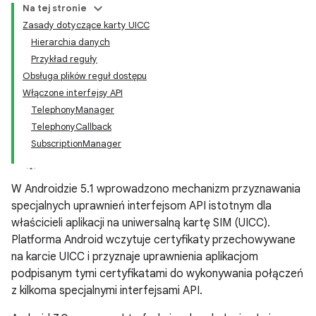
Na tej stronie
Zasady dotyczące karty UICC
Hierarchia danych
Przykład reguły
Obsługa plików reguł dostępu
Włączone interfejsy API
TelephonyManager
TelephonyCallback
SubscriptionManager
W Androidzie 5.1 wprowadzono mechanizm przyznawania
specjalnych uprawnień interfejsom API istotnym dla
właścicieli aplikacji na uniwersalną kartę SIM (UICC).
Platforma Android wczytuje certyfikaty przechowywane
na karcie UICC i przyznaje uprawnienia aplikacjom
podpisanym tymi certyfikatami do wykonywania połączeń
z kilkoma specjalnymi interfejsami API.