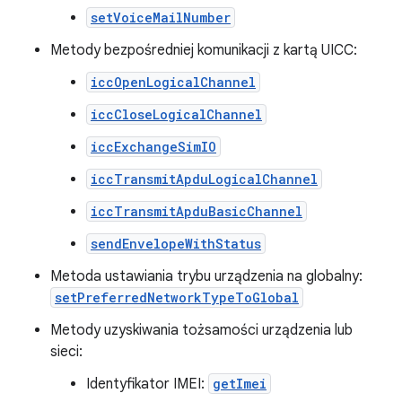
setVoiceMailNumber
Metody bezpośredniej komunikacji z kartą UICC:
iccOpenLogicalChannel
iccCloseLogicalChannel
iccExchangeSimIO
iccTransmitApduLogicalChannel
iccTransmitApduBasicChannel
sendEnvelopeWithStatus
Metoda ustawiania trybu urządzenia na globalny:
setPreferredNetworkTypeToGlobal
Metody uzyskiwania tożsamości urządzenia lub
sieci:
Identyfikator IMEI:
getImei