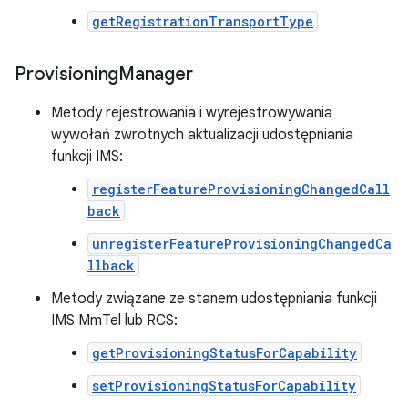
getRegistrationTransportType
Provisioning
Manager
Metody rejestrowania i wyrejestrowywania
wywołań zwrotnych aktualizacji udostępniania
funkcji IMS:
registerFeatureProvisioningChangedCall
back
unregisterFeatureProvisioningChangedCa
llback
Metody związane ze stanem udostępniania funkcji
IMS MmTel lub RCS:
getProvisioningStatusForCapability
setProvisioningStatusForCapability