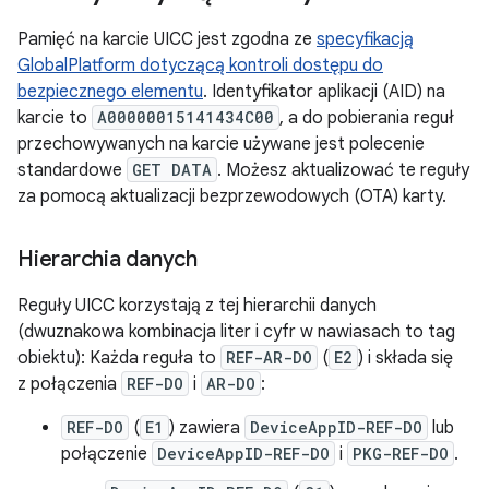
Pamięć na karcie UICC jest zgodna ze
specyfikacją
GlobalPlatform dotyczącą kontroli dostępu do
bezpiecznego elementu
. Identyfikator aplikacji (AID) na
karcie to
A00000015141434C00
, a do pobierania reguł
przechowywanych na karcie używane jest polecenie
standardowe
GET DATA
. Możesz aktualizować te reguły
za pomocą aktualizacji bezprzewodowych (OTA) karty.
Hierarchia danych
Reguły UICC korzystają z tej hierarchii danych
(dwuznakowa kombinacja liter i cyfr w nawiasach to tag
obiektu): Każda reguła to
REF-AR-DO
(
E2
) i składa się
z połączenia
REF-DO
i
AR-DO
:
REF-DO
(
E1
) zawiera
DeviceAppID-REF-DO
lub
połączenie
DeviceAppID-REF-DO
i
PKG-REF-DO
.