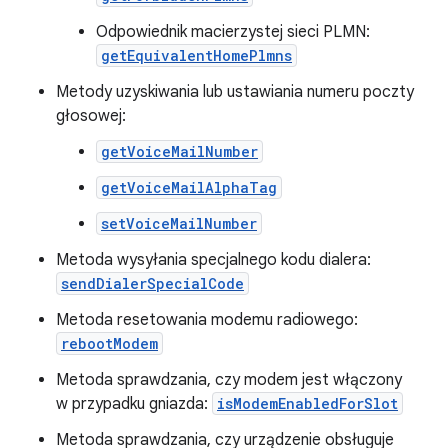
Odpowiednik macierzystej sieci PLMN:
getEquivalentHomePlmns
Metody uzyskiwania lub ustawiania numeru poczty
głosowej:
getVoiceMailNumber
getVoiceMailAlphaTag
setVoiceMailNumber
Metoda wysyłania specjalnego kodu dialera:
sendDialerSpecialCode
Metoda resetowania modemu radiowego:
rebootModem
Metoda sprawdzania, czy modem jest włączony
w przypadku gniazda:
isModemEnabledForSlot
Metoda sprawdzania, czy urządzenie obsługuje