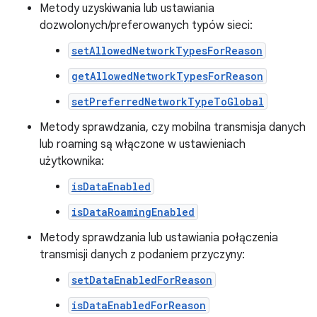
Metody uzyskiwania lub ustawiania
dozwolonych/preferowanych typów sieci:
setAllowedNetworkTypesForReason
getAllowedNetworkTypesForReason
setPreferredNetworkTypeToGlobal
Metody sprawdzania, czy mobilna transmisja danych
lub roaming są włączone w ustawieniach
użytkownika:
isDataEnabled
isDataRoamingEnabled
Metody sprawdzania lub ustawiania połączenia
transmisji danych z podaniem przyczyny:
setDataEnabledForReason
isDataEnabledForReason