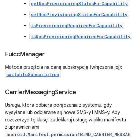
getRcsProvisioningStatusForCapability
setRcsProvisioningStatusForCapability
isProvisioningRequiredForCapability
isRcsProvisioningRequiredForCapability
Euicc
Manager
Metoda przejścia na daną subskrypcję (włączenia jej):
switchToSubscription
Carrier
Messaging
Service
Usługa, która odbiera połączenia z systemu, gdy
wysyłane lub odbierane są nowe SMS-y i MMS-y. Aby
rozszerzyć tę klasę, zadeklaruj usługę w pliku manifestu
z uprawnieniami
android.Manifest.permission#BIND_CARRIER_MESSAG