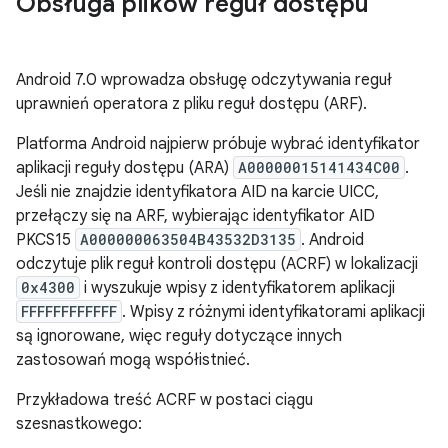
Obsługa plików reguł dostępu
Android 7.0 wprowadza obsługę odczytywania reguł
uprawnień operatora z pliku reguł dostępu (ARF).
Platforma Android najpierw próbuje wybrać identyfikator
aplikacji reguły dostępu (ARA)
A00000015141434C00
.
Jeśli nie znajdzie identyfikatora AID na karcie UICC,
przełączy się na ARF, wybierając identyfikator AID
PKCS15
A000000063504B43532D3135
. Android
odczytuje plik reguł kontroli dostępu (ACRF) w lokalizacji
0x4300
i wyszukuje wpisy z identyfikatorem aplikacji
FFFFFFFFFFFF
. Wpisy z różnymi identyfikatorami aplikacji
są ignorowane, więc reguły dotyczące innych
zastosowań mogą współistnieć.
Przykładowa treść ACRF w postaci ciągu
szesnastkowego: