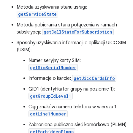
Metoda uzyskiwania stanu usługi:
getServiceState
Metoda pobierania stanu połączenia w ramach
subskrypcji:
getCallStateForSubscription
Sposoby uzyskiwania informacji o aplikacji UICC SIM
(USIM):
Numer seryjny karty SIM:
getSimSerialNumber
Informacje o karcie:
getUiccCardsInfo
GID1 (identyfikator grupy na poziomie 1):
getGroupIdLevel1
Ciąg znaków numeru telefonu w wierszu 1:
getLine1Number
Zabroniona publiczna sieć komórkowa (PLMN):
getForbiddenPlmns