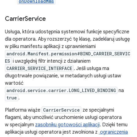
onDownloadMms
Carrier
Service
Usługa, która udostępnia systemowi funkcje specyficzne
dla operatora. Aby rozszerzyć tę klasę, zadeklaruj usługę
w pliku manifestu aplikacji z uprawnieniami
android.Manifest.permission#BIND_CARRIER_SERVIC
ES
i uwzględnij filtr intencji z działaniem
CARRIER_SERVICE_INTERFACE
. Jeśli usługa ma
długotrwałe powiązanie, w metadanych usługi ustaw
wartość
android.service.carrier.LONG_LIVED_BINDING
na
true
.
Platforma wiąże
CarrierService
ze specjalnymi
flagami, aby umożliwić uruchomienie usługi operatora
w specjalnym
zasobniku gotowości aplikacji
. Dzięki temu
aplikacja usługi operatora jest zwolniona z
ograniczenia