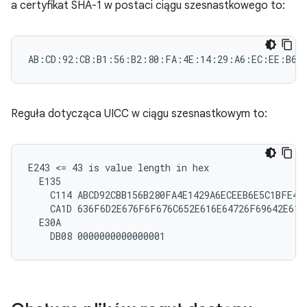
a certyfikat SHA-1 w postaci ciągu szesnastkowego to:
Reguła dotycząca UICC w ciągu szesnastkowym to:
E243 <= 43 is value length in hex

  E135

    C114 ABCD92CBB156B280FA4E1429A6ECEEB6E5C1BFE4

    CA1D 636F6D2E676F6F676C652E616E64726F69642E6170
  E30A
