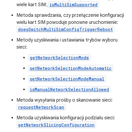
wiele kart SIM:
isMultiSimSupported
Metoda sprawdzania, czy przełączenie konfiguracji
wielu kart SIM powoduje ponowne uruchomienie:
doesSwitchMultiSimConfigTriggerReboot
Metody uzyskiwania i ustawiania trybów wyboru
sieci:
getNetworkSelectionMode
setNetworkSelectionModeAutomatic
setNetworkSelectionModeManual
isManualNetworkSelectionAllowed
Metoda wysyłania prośby o skanowanie sieci:
requestNetworkScan
Metoda uzyskiwania konfiguracji podziału sieci:
getNetworkSlicingConfiguration