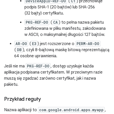
DeviceAppID-REF-DO
(
C1
) przechowuje
podpis SHA-1 (20 bajtów) lub SHA-256
(32 bajty) certyfikatu.
PKG-REF-DO
(
CA
) to pełna nazwa pakietu
zdefiniowana w pliku manifestu, zakodowana
w ASCII, o maksymalnej długości 127 bajtów.
AR-DO
(
E3
) jest rozszerzone o
PERM-AR-DO
(
DB
), czyli 8-bajtową maskę bitową reprezentującą
64 osobne uprawnienia.
Jeśli nie ma
PKG-REF-DO
, dostęp uzyskuje każda
aplikacja podpisana certyfikatem. W przeciwnym razie
muszą się zgadzać zarówno certyfikat, jak i nazwa
pakietu.
Przykład reguły
Nazwa aplikacji to
com.google.android.apps.myapp
,