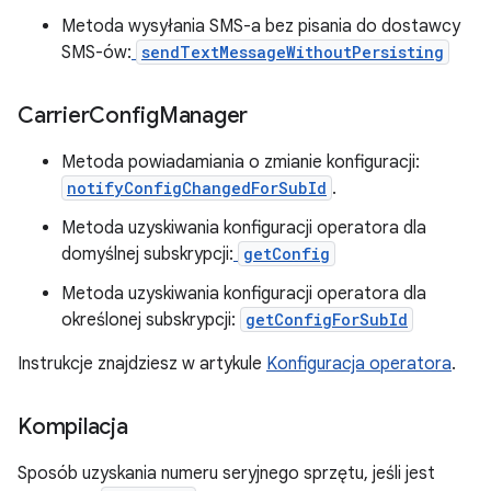
Metoda wysyłania SMS-a bez pisania do dostawcy
SMS-ów:
sendTextMessageWithoutPersisting
Carrier
Config
Manager
Metoda powiadamiania o zmianie konfiguracji:
notifyConfigChangedForSubId
.
Metoda uzyskiwania konfiguracji operatora dla
domyślnej subskrypcji:
getConfig
Metoda uzyskiwania konfiguracji operatora dla
określonej subskrypcji:
getConfigForSubId
Instrukcje znajdziesz w artykule
Konfiguracja operatora
.
Kompilacja
Sposób uzyskania numeru seryjnego sprzętu, jeśli jest