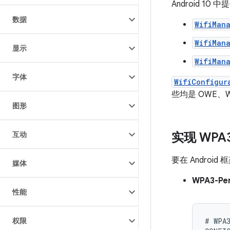
Android 1
数据
WifiMan
WifiMan
显示
WifiMan
字体
WifiConfigur
些均是 OWE、WPA
图形
互动
实现 WPA3 
要在 Android 
媒体
WPA3-Per
性能
权限
# WPA3