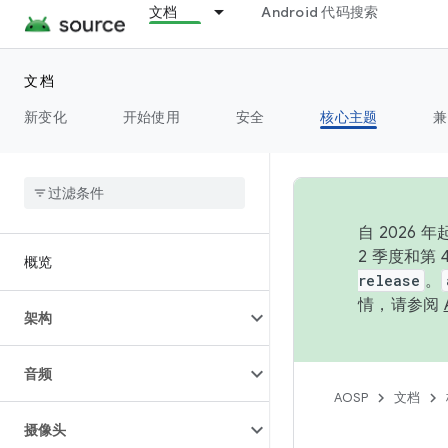
文档
Android 代码搜索
文档
新变化
开始使用
安全
核心主题
兼
自 202
2 季度和第
概览
release
。
情，请参阅
架构
音频
AOSP
文档
摄像头