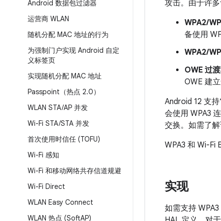
攻击。由于许多
Android 数据包过滤器
运营商 WLAN
WPA2/W
备使用 WP
随机分配 MAC 地址的行为
为强制门户实现 Android 自定
WPA2/WP
义标签页
OWE 过
实现随机分配 MAC 地址
OWE 建
Passpoint（热点 2
.
0）
Android 1
WLAN STA
/
AP 并发
会使用 WPA3 连
Wi-Fi STA
/
STA 并发
交换。如需了
首次使用时信任 (TOFU)
WPA3 和 Wi-
Wi-Fi 感知
Wi-Fi 和移动网络共存信道规避
实现
Wi-Fi Direct
WLAN Easy Connect
如需支持 WPA3 
WLAN 热点 (Soft
AP)
HAL 定义。对于