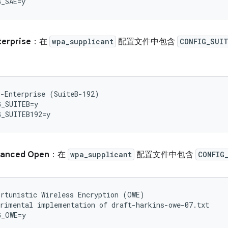
erprise
：在
wpa_supplicant
配置文件中包含
CONFIG_SUI
-Enterprise (SuiteB-192)

_SUITEB=y

hanced Open
：在
wpa_supplicant
配置文件中包含
CONFIG
rtunistic Wireless Encryption (OWE)

rimental implementation of draft-harkins-owe-07.txt
