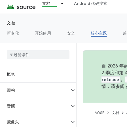
文档
Android 代码搜索
文档
新变化
开始使用
安全
核心主题
兼
自 202
2 季度和第
概览
release
。
情，请参阅
架构
音频
AOSP
文档
摄像头