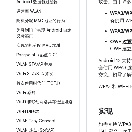
攻击。由于许多
Android 数据包过滤器
运营商 WLAN
WPA2/W
备使用 WP
随机分配 MAC 地址的行为
为强制门户实现 Android 自定
WPA2/WP
义标签页
OWE 过
实现随机分配 MAC 地址
OWE 建
Passpoint（热点 2
.
0）
Android 1
WLAN STA
/
AP 并发
会使用 WPA3 连
Wi-Fi STA
/
STA 并发
交换。如需了
首次使用时信任 (TOFU)
WPA3 和 Wi-
Wi-Fi 感知
Wi-Fi 和移动网络共存信道规避
实现
Wi-Fi Direct
WLAN Easy Connect
如需支持 WPA3 
WLAN 热点 (Soft
AP)
HAL 定义。对于