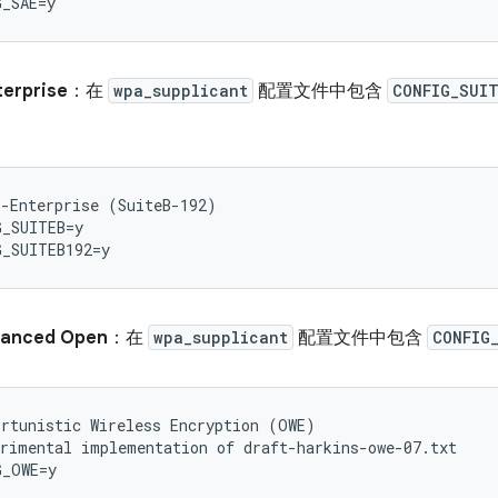
erprise
：在
wpa_supplicant
配置文件中包含
CONFIG_SUI
-Enterprise (SuiteB-192)

_SUITEB=y

hanced Open
：在
wpa_supplicant
配置文件中包含
CONFIG
rtunistic Wireless Encryption (OWE)

rimental implementation of draft-harkins-owe-07.txt
