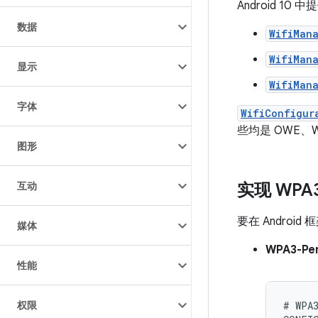
Android 1
数据
WifiMan
WifiMan
显示
WifiMan
字体
WifiConfigur
些均是 OWE、WPA
图形
互动
实现 WPA3 
要在 Android 
媒体
WPA3-Per
性能
权限
# WPA3