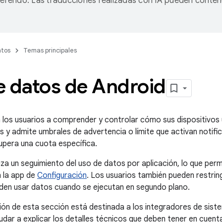
referido. Las traducciones realizadas con IA pueden conten
tos
Temas principales
e datos de Android
 los usuarios a comprender y controlar cómo sus dispositivos u
s y admite umbrales de advertencia o límite que activan notific
upera una cuota específica.
za un seguimiento del uso de datos por aplicación, lo que perm
n la app de
Configuración
. Los usuarios también pueden restring
den usar datos cuando se ejecutan en segundo plano.
n de esta sección está destinada a los integradores de siste
udar a explicar los detalles técnicos que deben tener en cuent