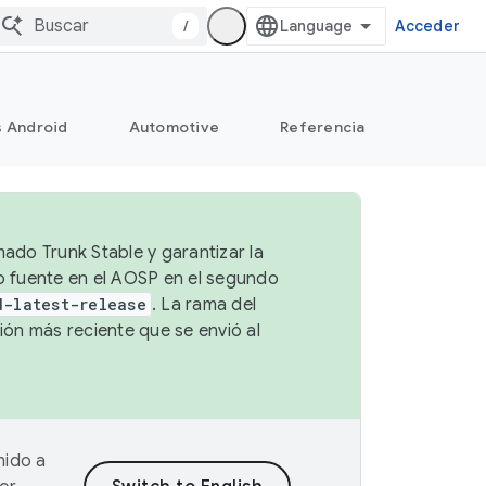
/
Acceder
s Android
Automotive
Referencia
mado Trunk Stable y garantizar la
go fuente en el AOSP en el segundo
d-latest-release
. La rama del
ión más reciente que se envió al
nido a