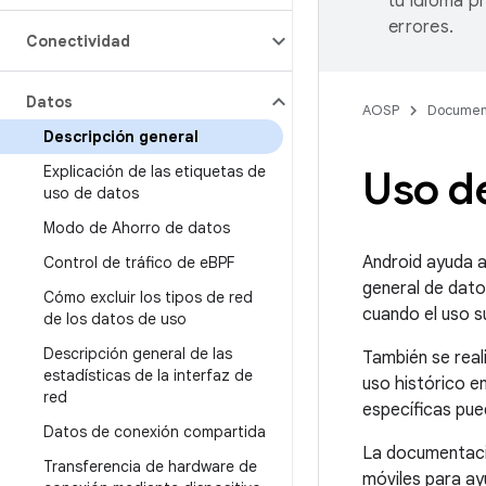
tu idioma p
errores.
Conectividad
Datos
AOSP
Documen
Descripción general
Explicación de las etiquetas de
Uso d
uso de datos
Modo de Ahorro de datos
Android ayuda a
Control de tráfico de e
BPF
general de dato
Cómo excluir los tipos de red
cuando el uso s
de los datos de uso
Descripción general de las
También se reali
estadísticas de la interfaz de
uso histórico e
red
específicas pue
Datos de conexión compartida
La documentació
Transferencia de hardware de
móviles para ay