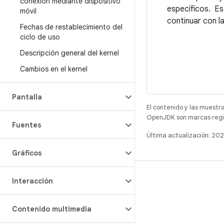
conexión mediante dispositivo
específicos. Est
móvil
continuar con l
Fechas de restablecimiento del
ciclo de uso
Descripción general del kernel
Cambios en el kernel
Pantalla
El contenido y las muestr
OpenJDK son marcas regis
Fuentes
Última actualización: 2
Gráficos
COMPILACIÓN
Interacción
Repositorio de Android
Contenido multimedia
Requisitos