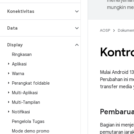
menerjemahk
mungkin me
Konektivitas
Data
AOSP
Dokume
Display
Kontro
Ringkasan
Aplikasi
Mulai Android 1
Warna
Perubahan ini m
Perangkat foldable
transfer media 
Multi-Aplikasi
Multi-Tampilan
Pembarua
Notifikasi
Pengelola Tugas
Bagian ini menj
Mode demo promo
pemutaran jarak