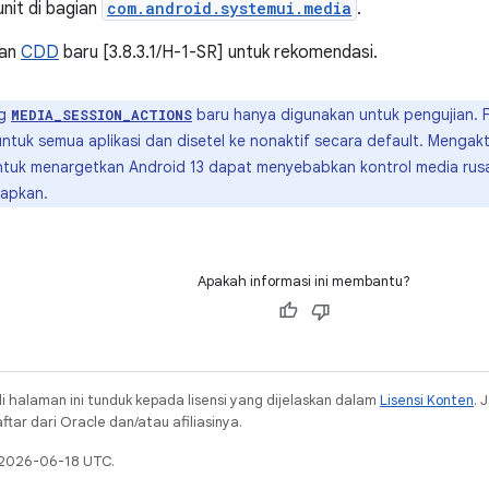
unit di bagian
com.android.systemui.media
.
tan
CDD
baru [3.8.3.1/H-1-SR] untuk rekomendasi.
ag
baru hanya digunakan untuk pengujian. F
MEDIA_SESSION_ACTIONS
ntuk semua aplikasi dan disetel ke nonaktif secara default. Mengakti
ntuk menargetkan Android 13 dapat menyebabkan kontrol media rusa
tapkan.
Apakah informasi ini membantu?
i halaman ini tunduk kepada lisensi yang dijelaskan dalam
Lisensi Konten
. 
ar dari Oracle dan/atau afiliasinya.
a 2026-06-18 UTC.