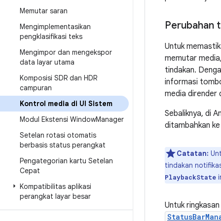
Memutar saran
Perubahan t
Mengimplementasikan
pengklasifikasi teks
Untuk memastika
Mengimpor dan mengekspor
memutar media, 
data layar utama
tindakan. Denga
Komposisi SDR dan HDR
informasi tombo
campuran
media dirender d
Kontrol media di UI Sistem
Sebaliknya, di 
Modul Ekstensi Window
Manager
ditambahkan ke 
Setelan rotasi otomatis
berbasis status perangkat
Catatan:
Unt
Pengategorian kartu Setelan
tindakan notifik
Cepat
i
PlaybackState
Kompatibilitas aplikasi
perangkat layar besar
Untuk ringkasan
StatusBarMan