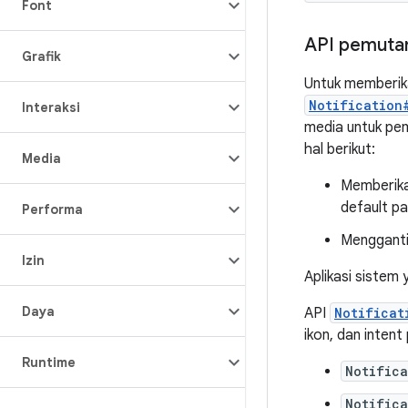
Font
API pemutar
Grafik
Untuk memberika
Notification
Interaksi
media untuk pem
hal berikut:
Media
Memberikan
default pa
Performa
Mengganti 
Izin
Aplikasi sistem 
Daya
API
Notificat
ikon, dan intent
Runtime
Notific
Notific