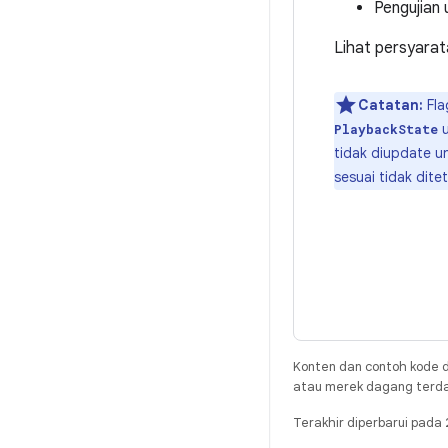
Pengujian 
Lihat persyara
Catatan:
Fl
u
PlaybackState
tidak diupdate u
sesuai tidak dite
Konten dan contoh kode d
atau merek dagang terdaft
Terakhir diperbarui pad