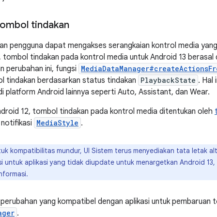
ombol tindakan
n pengguna dapat mengakses serangkaian kontrol media yang l
tombol tindakan pada kontrol media untuk Android 13 berasal 
n perubahan ini, fungsi
MediaDataManager#createActionsFr
l tindakan berdasarkan status tindakan
PlaybackState
. Hal
i platform Android lainnya seperti Auto, Assistant, dan Wear.
Android 12, tombol tindakan pada kontrol media ditentukan oleh
notifikasi
MediaStyle
.
uk kompatibilitas mundur, UI Sistem terus menyediakan tata letak a
asi untuk aplikasi yang tidak diupdate untuk menargetkan Android 13
nformasi.
 perubahan yang kompatibel dengan aplikasi untuk pembaruan to
ager
.