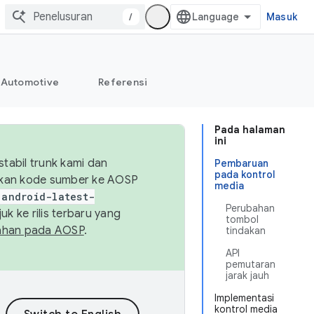
/
Masuk
Automotive
Referensi
Pada halaman
ini
abil trunk kami dan
Pembaruan
pada kontrol
sikan kode sumber ke AOSP
media
android-latest-
Perubahan
uk ke rilis terbaru yang
tombol
ahan pada AOSP
.
tindakan
API
pemutaran
jarak jauh
Implementasi
kontrol media