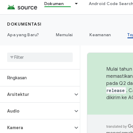
Dokumen
Android Code Searc
DOKUMENTASI
Apa yang Baru?
Memulai
Keamanan
To
Mulai tahun
memastikan 
Ringkasan
pada Q2 da
release
. 
Arsitektur
dikirim ke 
Audio
Kamera