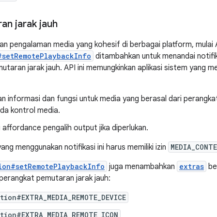
an jarak jauh
n pengalaman media yang kohesif di berbagai platform, mulai A
#setRemotePlaybackInfo
ditambahkan untuk menandai notifik
utaran jarak jauh. API ini memungkinkan aplikasi sistem yang m
 informasi dan fungsi untuk media yang berasal dari perangkat
da kontrol media.
affordance pengalih output jika diperlukan.
yang menggunakan notifikasi ini harus memiliki izin
MEDIA_CONT
ion#setRemotePlaybackInfo
juga menambahkan
extras
be
 perangkat pemutaran jarak jauh:
ation#EXTRA_MEDIA_REMOTE_DEVICE
ation#EXTRA_MEDIA_REMOTE_ICON