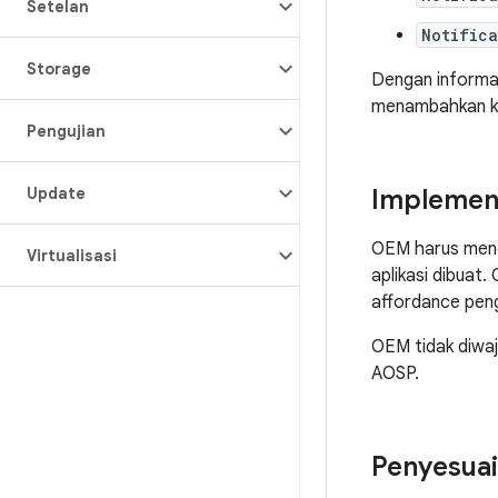
Setelan
Notific
Storage
Dengan informas
menambahkan kon
Pengujian
Update
Implement
OEM harus menge
Virtualisasi
aplikasi dibuat
affordance peng
OEM tidak diwa
AOSP.
Penyesuai