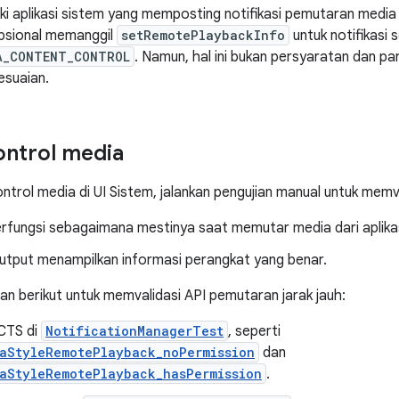
ki aplikasi sistem yang memposting notifikasi pemutaran media j
psional memanggil
setRemotePlaybackInfo
untuk notifikasi 
A_CONTENT_CONTROL
. Namun, hal ini bukan persyaratan dan pa
esuaian.
kontrol media
ntrol media di UI Sistem, jalankan pengujian manual untuk memva
rfungsi sebagaimana mestinya saat memutar media dari aplikas
output menampilkan informasi perangkat yang benar.
an berikut untuk memvalidasi API pemutaran jarak jauh:
 CTS di
NotificationManagerTest
, seperti
iaStyleRemotePlayback_noPermission
dan
iaStyleRemotePlayback_hasPermission
.