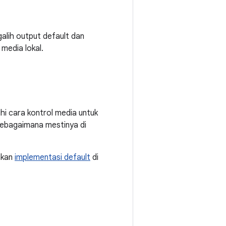
alih output default dan
media lokal.
i cara kontrol media untuk
sebagaimana mestinya di
akan
implementasi default
di